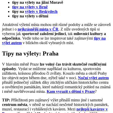
tipy na výlety na jižní Moravě
tipy na výlety v Brně
tipy na
výlety v Beskydech
tipy na výlety s dětmi
Atraktivní výletní místa mohou mít různé podoby a může se zároveň
jednat i o
nejkrásnější místa v ČR
. Z níže uvedených tipů si
vyberou jak
sportovně založení jedinci
, tak
milovníci kultury a
odpočinku
. Vedle toho se lze inspirovat také zajímavými
tipy na
výlet autem
v blízkém okolí vybraných míst.
Tipy na výlety: Praha
V hlavním městě Praze
lze volný čas trávit skutečně rozličnými
způsoby
. Vydat se můžeme například za kulturou, sportovním
zážitkem, krásnou přírodou či zvířaty. Kouzlo města a okolí Prahy
lze objevit nejen během dne, nýbrž také v noci.
Noční výlet autem
přináší jedinečný zážitek díky ztichlým uličkám historického centra
a osvětleným památkám, které nabízejí romantický pohled na známá
i méně navštěvovaná místa.
Kam vyrazit s dětmi v Praze
?
TIP:
Příležitosti pro zajímavý výlet přináší mimo jiné i samotné
centrum města
, v němž se nachází nesčetně historických památek,
muzeí, restaurací i vyhlášených kaváren. Mezi
nejlepší kavárny v