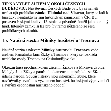
TIP NA VÝLET AUTEM V OKOLÍ ČESKÝCH
BUDĚJOVIC:
Návštěvníci Českých Budějovic by si neměli
nechat ujít prohlídku
zámku Hluboká nad Vltavou
, který se řadí k
turisticky nejatraktivnějším historickým památkám v ČR. Byl
postaven českými králi ve 13. století a původně sloužil jako obranný
hrad. Interiéry zámku si lze projít v rámci některého ze šesti
prohlídkových okruhů.
15. Naučná stezka Milníky husitství u Trocnova
Naučná stezka s názvem
Milníky husitství u Trocnova
vede
areálem Památníku Jana Žižky z Trocnova, který se rozkládá
nedaleko osady Trocnov na Českobudějovicku.
Okružní trasa prochází kolem zřícenin Žižkova a Mikšova dvorce,
Mohyly Jana Žižky a pamětního kamene na místě, kde se Žižka
údajně narodil. Součástí stezky jsou informační tabule, které
návštěvníky seznámí s významem husitství, husitskými výpravami či
slavnými osobnostmi husitského období.