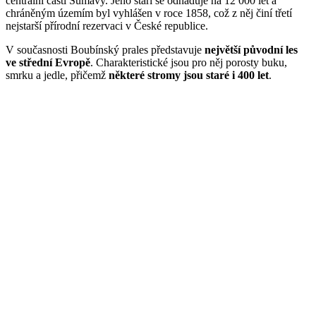
centrální části Šumavy. Jeho stáří se odhaduje na 12 000 let a
chráněným územím byl vyhlášen v roce 1858, což z něj činí třetí
nejstarší přírodní rezervaci v České republice.
V současnosti Boubínský prales představuje
největší původní les
ve střední Evropě
. Charakteristické jsou pro něj porosty buku,
smrku a jedle, přičemž
některé stromy jsou staré i 400 let
.