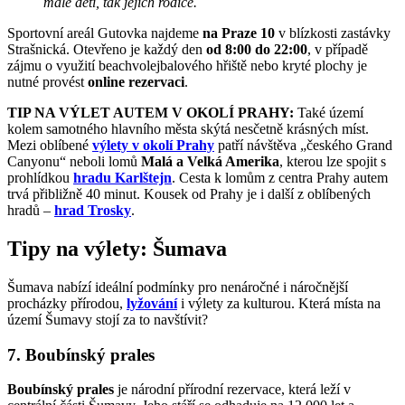
malé děti, tak jejich rodiče.
Sportovní areál Gutovka najdeme
na Praze 10
v blízkosti zastávky
Strašnická. Otevřeno je každý den
od 8:00 do 22:00
, v případě
zájmu o využití beachvolejbalového hřiště nebo kryté plochy je
nutné provést
online rezervaci
.
TIP NA VÝLET AUTEM V OKOLÍ PRAHY:
Také území
kolem samotného hlavního města skýtá nesčetně krásných míst.
Mezi oblíbené
výlety v okolí Prahy
patří návštěva „českého Grand
Canyonu“ neboli lomů
Malá a Velká Amerika
, kterou lze spojit s
prohlídkou
hradu Karlštejn
. Cesta k lomům z centra Prahy autem
trvá přibližně 40 minut. Kousek od Prahy je i další z oblíbených
hradů –
hrad Trosky
.
Tipy na výlety: Šumava
Šumava nabízí ideální podmínky pro nenáročné i náročnější
procházky přírodou,
lyžování
i výlety za kulturou. Která místa na
území Šumavy stojí za to navštívit?
7. Boubínský prales
Boubínský prales
je národní přírodní rezervace, která leží v