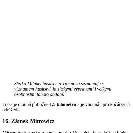
Stezka Milníky husitství u Trocnova seznamuje s
významem husitství, husitskými výpravami i velkými
osobnostmi tohoto období.
Trasa je dlouhá přibližně
1,5 kilometru
a je vhodná i pro kočárky či
odrážedla.
16. Zámek Mitrowicz
Mitrowicz
je zrestaurovaný zámek z 16. století, který leží na břehu