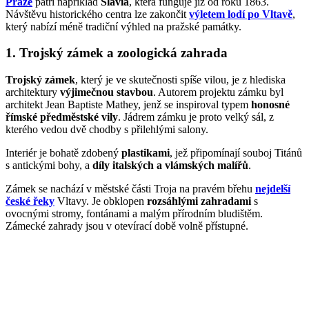
Praze
patří například
Slavia
, která funguje již od roku 1863.
Návštěvu historického centra lze zakončit
výletem lodí po Vltavě
,
který nabízí méně tradiční výhled na pražské památky.
1. Trojský zámek a zoologická zahrada
Trojský zámek
, který je ve skutečnosti spíše vilou, je z hlediska
architektury
výjimečnou stavbou
. Autorem projektu zámku byl
architekt Jean Baptiste Mathey, jenž se inspiroval typem
honosné
římské předměstské vily
. Jádrem zámku je proto velký sál, z
kterého vedou dvě chodby s přilehlými salony.
Interiér je bohatě zdobený
plastikami
, jež připomínají souboj Titánů
s antickými bohy, a
díly italských a vlámských malířů
.
Zámek se nachází v městské části Troja na pravém břehu
nejdelší
české řeky
Vltavy. Je obklopen
rozsáhlými zahradami
s
ovocnými stromy, fontánami a malým přírodním bludištěm.
Zámecké zahrady jsou v otevírací době volně přístupné.