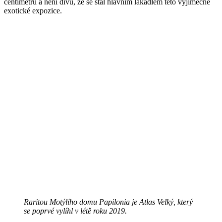
centimetrů a není divu, že se stal hlavním lákadlem této výjimečné
exotické expozice.
Raritou Motýlího domu Papilonia je Atlas Velký, který
se poprvé vylíhl v létě roku 2019.