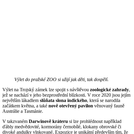
Výlet do pražské ZOO si užijí jak děti, tak dospělí.
Výlet na Trojský zámek lze spojit s návštěvou
zoologické zahrady
,
jež se nachází v jeho bezprostřední blízkosti. V roce 2020 jsou jejím
největším lákadlem
slůňata slona indického
, která se narodila
začátkem května, a také
nově otevřený pavilon
věnovaný fauně
Austrálie a Tasmánie.
V takzvaném
Darwinově kráteru
si lze prohlédnout například
ďábly medvědovité, kormorány černobílé, klokany obrovské či
divoké andulky vlnkované. Expozice je unikátní především tím, že