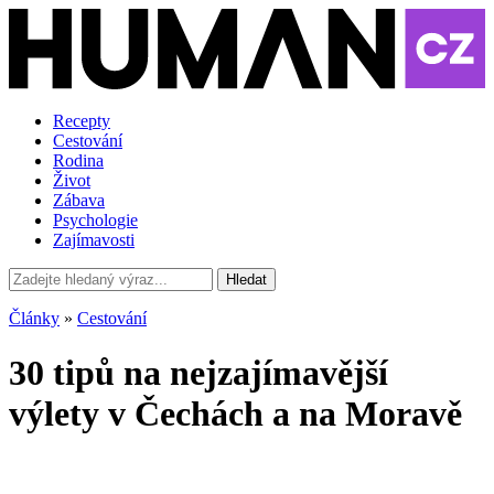
Recepty
Cestování
Rodina
Život
Zábava
Psychologie
Zajímavosti
Hledat
Články
»
Cestování
30 tipů na nejzajímavější
výlety v Čechách a na Moravě