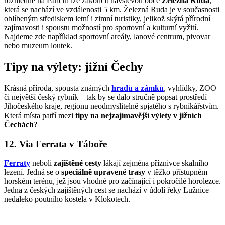
rozhledně na Pancíři lze zakončit návštěvou obce
Železná Ruda
,
která se nachází ve vzdálenosti 5 km. Železná Ruda je v současnosti
oblíbeným střediskem letní i zimní turistiky, jelikož skýtá přírodní
zajímavosti i spoustu možností pro sportovní a kulturní vyžití.
Najdeme zde například sportovní areály, lanové centrum, pivovar
nebo muzeum loutek.
Tipy na výlety: jižní Čechy
Krásná příroda, spousta známých
hradů a zámků
, vyhlídky, ZOO
či největší český rybník –⁠ tak by se dalo stručně popsat prostředí
Jihočeského kraje, regionu neodmyslitelně spjatého s rybníkářstvím.
Která místa patří mezi
tipy na nejzajímavější výlety v jižních
Čechách
?
12. Via Ferrata v Táboře
Ferraty
neboli
zajištěné cesty
lákají zejména příznivce skalního
lezení. Jedná se o
speciálně upravené trasy
v těžko přístupném
horském terénu, jež jsou vhodné pro začínající i pokročilé horolezce.
Jedna z českých zajištěných cest se nachází v údolí řeky Lužnice
nedaleko poutního kostela v Klokotech.