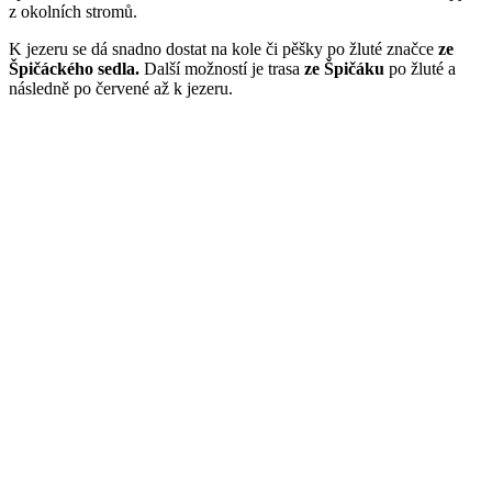
z okolních stromů.
K jezeru se dá snadno dostat na kole či pěšky po žluté značce
ze
Špičáckého sedla.
Další možností je trasa
ze Špičáku
po žluté a
následně po červené až k jezeru.