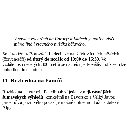
V sovích voliérách na Borových Ladech je možné vidět
mimo jiné i vzácného puštíka bělavého.
Soví voliéru v Borových Ladech lze navštívit v letních měsících
(červen-září)
od úterý do neděle od 10:00 do 16:30
. Ve
vzdálenosti necelých 300 metrů se nachází parkoviště, tudíž sem lze
pohodlně dojet autem.
11. Rozhledna na Pancíři
Rozhledna na vrcholu Pancíř nabízí jeden z
nejkrásnějších
šumavských výhledů
, konkrétně na Bavorsko a Velký Javor,
přičemž za příznivého počasí je možné dohlédnout až na daleké
Alpy.