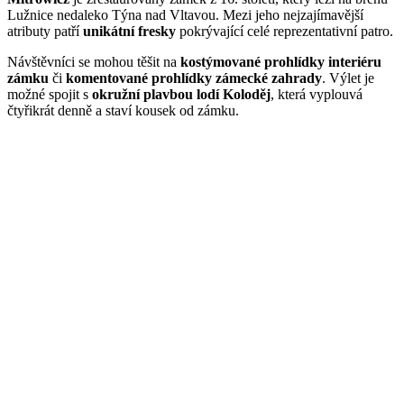
Lužnice nedaleko Týna nad Vltavou. Mezi jeho nejzajímavější
atributy patří
unikátní fresky
pokrývající celé reprezentativní patro.
Návštěvníci se mohou těšit na
kostýmované prohlídky interiéru
zámku
či
komentované prohlídky zámecké zahrady
. Výlet je
možné spojit s
okružní
plavbou lodí Koloděj
, která vyplouvá
čtyřikrát denně a staví kousek od zámku.