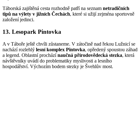
Táborská zajištěná cesta rozhodně patří na seznam
netradičních
tipů na výlety v jižních Čechách
, které si užijí zejména sportovně
založení jedinci.
13. Lesopark Pintovka
A v Táboře ještě chvíli zůstaneme. V zátočině nad řekou Lužnicí se
nachází rozlehlý
lesní komplex Pintovka
, opředený spoustou záhad
a legend. Oblastní prochází
naučná přírodovědecká stezka
, která
návštěvníky uvádí do problematiky myslivosti a lesního
hospodářství. Výchozím bodem stezky je Švehlův most.