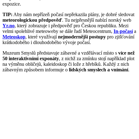
expozice.
TIP:
Aby nám nepřízeň počasí nepřekazila plány, je dobré sledovat
meteorologickou předpověď
. Tu nejpřesnější nabízí norský web
Yr.no
, který zobrazuje i předpověď pro Českou republiku. Mezi
velmi spolehlivé meteoweby se dále řadí Meteocentrum,
In-počasí
a
Meteoskop
, které využívají
nejmodernější postupy
pro zjišťování
krátkodobého i dlouhodobého vývoje počasí.
Muzeum Smyslů představuje zábavné a vzdělávací místo s
více než
50 interaktivními exponáty
, z nichž za zmínku stojí například plot
na výměnu obličejů, kaleidoskop či lože z hřebíků. Každý z nich
zábavným způsobem informuje o
lidských smyslech a vnímání
.