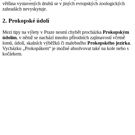
většina vystavených druhů se v jiných evropských zoologických
zahradách nevyskytuje.
2. Prokopské údolí
Mezi tipy na výlety v Praze nesmí chybět procházka
Prokopským
údolím
, v němž se nachází mnoho přírodních zajímavostí včetně
lomů, údolí, skalních výběžků či malebného
Prokopského jezírka
.
Vycházku „Prokopákem“ je možné absolvovat také na kole nebo s
kočárkem.