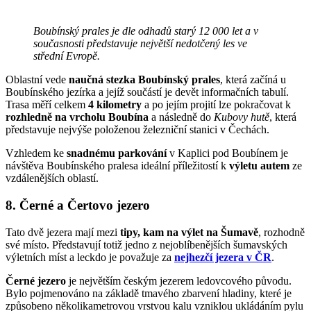
Boubínský prales je dle odhadů starý 12 000 let a v
současnosti představuje největší nedotčený les ve
střední Evropě.
Oblastní vede
naučná stezka Boubínský prales
, která začíná u
Boubínského jezírka a jejíž součástí je devět informačních tabulí.
Trasa měří celkem
4 kilometry
a po jejím projití lze pokračovat k
rozhledně na vrcholu Boubína
a následně do
Kubovy hutě
, která
představuje nejvýše položenou železniční stanici v Čechách.
Vzhledem ke
snadnému parkování
v Kaplici pod Boubínem je
návštěva Boubínského pralesa ideální příležitostí k
výletu autem
ze
vzdálenějších oblastí.
8. Černé a Čertovo jezero
Tato dvě jezera mají mezi
tipy, kam na výlet na Šumavě
, rozhodně
své místo. Představují totiž jedno z nejoblíbenějších šumavských
výletních míst a leckdo je považuje za
nejhezčí jezera v ČR
.
Černé jezero
je největším českým jezerem ledovcového původu.
Bylo pojmenováno na základě tmavého zbarvení hladiny, které je
způsobeno několikametrovou vrstvou kalu vzniklou ukládáním pylu