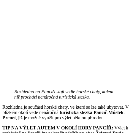
Rozhledna na Pancíři stojí vedle horské chaty, kolem
níž prochází nenáročná turistická stezka.
Rozhledna je součástí horské chaty, ve které se lze také ubytovat. V
blízkém okolí vede nenáročná
turistická stezka Pancíř-Můstek-
Prenet
, jíž je možné využít pro výlet pěknou přírodou.
TIP NA VÝLET AUTEM V OKOLÍ HORY PANCÍŘ:
Výlet k