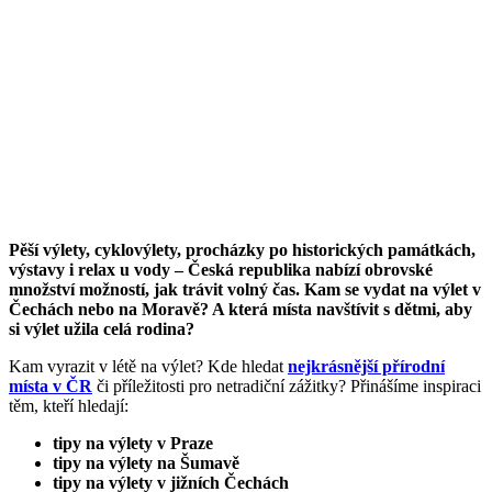
Pěší výlety, cyklovýlety, procházky po historických památkách,
výstavy i relax u vody –⁠ Česká republika nabízí obrovské
množství možností, jak trávit volný čas. Kam se vydat na výlet v
Čechách nebo na Moravě? A která místa navštívit s dětmi, aby
si výlet užila celá rodina?
Kam vyrazit v létě na výlet? Kde hledat
nejkrásnější přírodní
místa v ČR
či příležitosti pro netradiční zážitky? Přinášíme inspiraci
těm, kteří hledají:
tipy na výlety v Praze
tipy na výlety na Šumavě
tipy na výlety v jižních Čechách