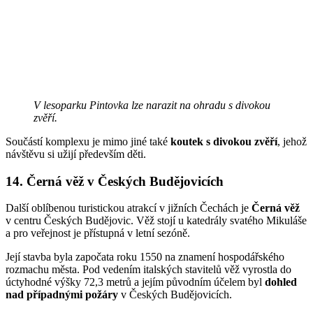
V lesoparku Pintovka lze narazit na ohradu s divokou
zvěří.
Součástí komplexu je mimo jiné také
koutek s divokou zvěří
, jehož
návštěvu si užijí především děti.
14. Černá věž v Českých Budějovicích
Další oblíbenou turistickou atrakcí v jižních Čechách je
Černá věž
v centru Českých Budějovic. Věž stojí u katedrály svatého Mikuláše
a pro veřejnost je přístupná v letní sezóně.
Její stavba byla započata roku 1550 na znamení hospodářského
rozmachu města. Pod vedením italských stavitelů věž vyrostla do
úctyhodné výšky 72,3 metrů a jejím původním účelem byl
dohled
nad případnými požáry
v Českých Budějovicích.