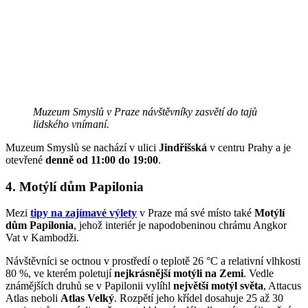
Muzeum Smyslů v Praze návštěvníky zasvětí do tajů
lidského vnímaní.
Muzeum Smyslů se nachází v ulici
Jindřišská
v centru Prahy a je
otevřené
denně od 11:00 do 19:00
.
4. Motýlí dům Papilonia
Mezi
tipy na zajímavé výlety
v Praze má své místo také
Motýlí
dům Papilonia
, jehož interiér je napodobeninou chrámu Angkor
Vat v Kambodži.
Návštěvníci se octnou v prostředí o teplotě 26 °C a relativní vlhkosti
80 %, ve kterém poletují
nejkrásnější motýli na Zemi
. Vedle
známějších druhů se v Papilonii vylíhl
největší motýl světa
, Attacus
Atlas neboli
Atlas Velký
. Rozpětí jeho křídel dosahuje 25 až 30