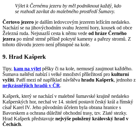
Výlet k Černému jezeru by měl podniknout každý, kdo
se rozhodl zavítat do malebného prostředí Šumavy.
Čertovo jezero
je dalším ledovcovým jezerem ležícím nedaleko.
Nachází se na jihovýchodním svahu Jezerní hory, kousek od obce
Železná ruda. Nejsnazší cesta k němu vede
od hráze Černého
jezera
po mírně strmé pěšině pokryté kameny a pařezy stromů. Z
tohoto důvodu jezero není přístupné na kole.
9. Hrad Kašperk
Tipy,
kam na výlet
pěšky či na kole, nemusejí zaujmout každého.
Šumava naštěstí nabízí i velké množství příležitostí pro
kulturní
vyžití
. Patří mezi ně například návštěva
hradu Kašperk
, jednoho z
nejkrásnějších hradů v ČR
.
Kašperk, který se nachází v malebné šumavské krajině nedaleko
Kašperských hor, nechal ve 14. století postavit český král a římský
císař Karel IV. Jeho původním účelem byla obrana hranice s
Bavorskem a ochrana důležité obchodní trasy, tzv. Zlaté stezky.
Hrad Kašperk představuje
nejvýše položený královský hrad v
Čechách
.