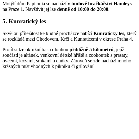
Motýlí dům Papilonia se nachází
v budově hračkářství Hamleys
na Praze 1. Navštívit jej lze
denně od 10:00 do 20:00
.
5. Kunratický les
Skvělou příležitost ke klidné procházce nabízí
Kunratický les
, který
se rozkládá mezi Chodovem, Krčí a Kunraticemi v okrese Praha 4.
Projít si lze okružní trasu dlouhou
přibližně 5 kilometrů
, jejíž
součástí je altánek, venkovní dětské hřiště a zookoutek s prasaty,
ovcemi, kozami, srnkami a daňky. Zároveň se zde nachází mnoho
krásných míst vhodných k pikniku či grilování.