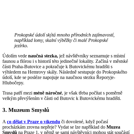
Prokopské údolí skýtá mnoho přírodních zajímavostí,
například lomy, skalní výběžky či malé Prokopské
jezírko.
Údolím vede
naučná stezka,
jež návštěvníky seznamuje s místní
faunou a flórou i s historií této jedinečné lokality. Začíná v městské
části Praha-Butovice a pokračuje k Butovickému hradišti s
výhledem na Hemrovy skály. Následně sestupuje do Prokopského
údolí, kde se posléze napojuje na naučnou stezku Řeporyje-
Hlubočepy.
Trasa patří mezi
méně náročné
, je však třeba počítat s poměrně
velkým převýšením v části od Butovic k Butovickému hradišti.
3. Muzeum Smyslů
A
co dělat v Praze o víkendu
či dovolené, když počasí
procházkám zrovna nepřeje? Vydat se lze například do
Muzea
Smyslů
na Praze 1, v němž se sami návštěvníci mohou stát součástí