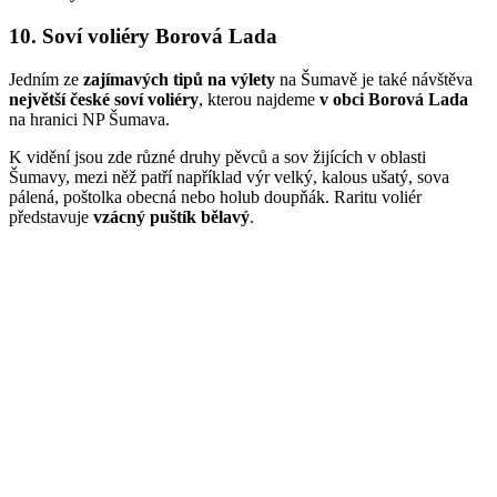
10. Soví voliéry Borová Lada
Jedním ze
zajímavých tipů na výlety
na Šumavě je také návštěva
největší české soví voliéry
, kterou najdeme
v obci Borová Lada
na hranici NP Šumava.
K vidění jsou zde různé druhy pěvců a sov žijících v oblasti
Šumavy, mezi něž patří například výr velký, kalous ušatý, sova
pálená, poštolka obecná nebo holub doupňák. Raritu voliér
představuje
vzácný puštík bělavý
.