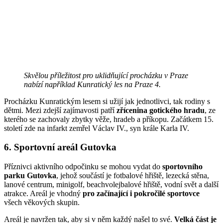
Skvělou příležitost pro uklidňující procházku v Praze
nabízí například Kunratický les na Praze 4.
Procházku Kunratickým lesem si užijí jak jednotlivci, tak rodiny s
dětmi. Mezi zdejší zajímavosti patří
zřícenina gotického hradu
, ze
kterého se zachovaly zbytky věže, hradeb a příkopu. Začátkem 15.
století zde na infarkt zemřel Václav IV., syn krále Karla IV.
6. Sportovní areál Gutovka
Příznivci aktivního odpočinku se mohou vydat do
sportovního
parku Gutovka
, jehož součástí je fotbalové hřiště, lezecká stěna,
lanové centrum, minigolf, beachvolejbalové hřiště, vodní svět a další
atrakce. Areál je vhodný
pro začínající i pokročilé sportovce
všech věkových skupin.
Areál je navržen tak, aby si v něm každý našel to své.
Velká část je