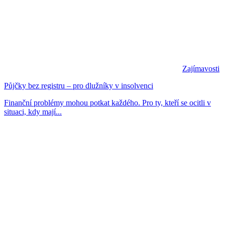
Zajímavosti
Půjčky bez registru – pro dlužníky v insolvenci
Finanční problémy mohou potkat každého. Pro ty, kteří se ocitli v
situaci, kdy mají...