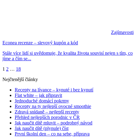
Zajímavosti
Econea recenze – slevový kupón a kód
Stále více lidí si uvědomuje, že kvalita života souvisí nejen s tím, co
jíme a čím se...
1
2
…
18
Nejčtenější články
Recepty na lívance – kynuté i bez kynutí
Flat white – jak připravit
Jednoduché domácí pokrmy
Recepty na ty nejlepší ovocné smoothie
Zdravá snídaně – nejlepší recepty
Přehled nejlepších porodnic v ČR
Jak naučit dítě mluvit – podrobný návod
Jak naučit dítě (plynule) číst
První školní den – co na sebe, příprava