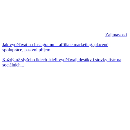
Zajímavosti
Jak vydělávat na Instagramu – affiliate marketing, placené
spolupráce, pasivní příjem
Každý už slyšel o lidech, kteří vydělávají desítky i stovky tisíc na
sociálních...