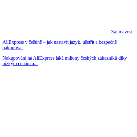
Zajímavosti
AliExpress v češtině – jak nastavit jazyk, ušetřit a bezpečně
nakupovat
Nakupování na AliExpress láká miliony českých zákazníků díky
nízkým cenám a...