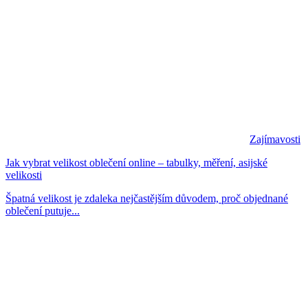
Zajímavosti
Jak vybrat velikost oblečení online – tabulky, měření, asijské
velikosti
Špatná velikost je zdaleka nejčastějším důvodem, proč objednané
oblečení putuje...