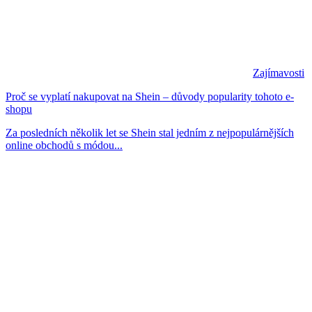
Zajímavosti
Proč se vyplatí nakupovat na Shein – důvody popularity tohoto e-
shopu
Za posledních několik let se Shein stal jedním z nejpopulárnějších
online obchodů s módou...