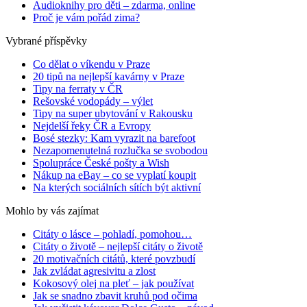
Audioknihy pro děti – zdarma, online
Proč je vám pořád zima?
Vybrané příspěvky
Co dělat o víkendu v Praze
20 tipů na nejlepší kavárny v Praze
Tipy na ferraty v ČR
Rešovské vodopády – výlet
Tipy na super ubytování v Rakousku
Nejdelší řeky ČR a Evropy
Bosé stezky: Kam vyrazit na barefoot
Nezapomenutelná rozlučka se svobodou
Spolupráce České pošty a Wish
Nákup na eBay – co se vyplatí koupit
Na kterých sociálních sítích být aktivní
Mohlo by vás zajímat
Citáty o lásce – pohladí, pomohou…
Citáty o životě – nejlepší citáty o životě
20 motivačních citátů, které povzbudí
Jak zvládat agresivitu a zlost
Kokosový olej na pleť – jak používat
Jak se snadno zbavit kruhů pod očima