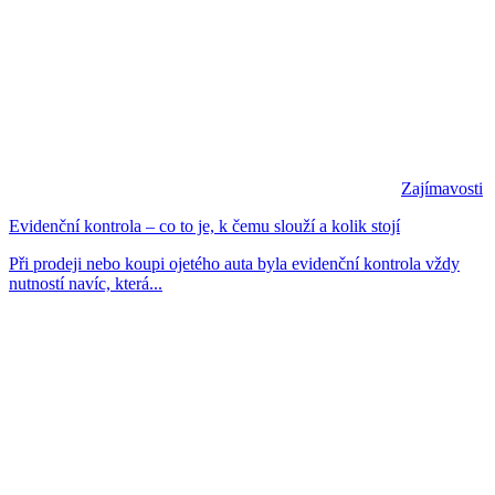
Zajímavosti
Evidenční kontrola – co to je, k čemu slouží a kolik stojí
Při prodeji nebo koupi ojetého auta byla evidenční kontrola vždy
nutností navíc, která...