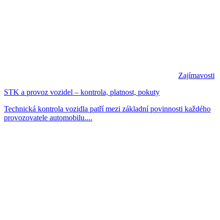
Zajímavosti
STK a provoz vozidel – kontrola, platnost, pokuty
Technická kontrola vozidla patří mezi základní povinnosti každého
provozovatele automobilu....