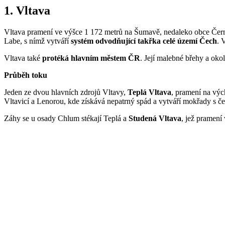
1. Vltava
Vltava pramení ve výšce 1 172 metrů na Šumavě, nedaleko obce Čern
Labe, s nímž vytváří
systém odvodňující takřka celé území Čech
. 
Vltava také
protéká hlavním městem ČR
. Její malebné břehy a oko
Průběh toku
Jeden ze dvou hlavních zdrojů Vltavy,
Teplá Vltava
, pramení na vý
Vltavicí a Lenorou, kde získává nepatrný spád a vytváří mokřady 
Záhy se u osady Chlum stékají Teplá a
Studená Vltava
, jež pramení