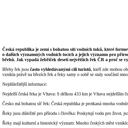
Česká republika je zemí s bohatou sítí vodních toků, které formoval
o dalších významných vodních tocích a jejich významu pro přírodu 
břehů. Jak vypadá žebříček deseti největších řek ČR a proč se vy
Břehy řek jsou
často vyhledávanými cíli turistů
, kteří zde mohou ob
vznikla právě na březích řek a řeky samy o sobě se staly součástí mno
Nejdůležitější informace:
Nejdelší česká řeka je Vltava: S délkou 433 km je Vltava nejdelší
Česko má bohatou síť řek: Česká republika je protkaná mnoha vodními t
Řeky jsou důležité pro přírodu i člověka: Poskytují vodu pro život, 
Řeky mají kulturní a historický význam: Mnoho českých měst vzniklo