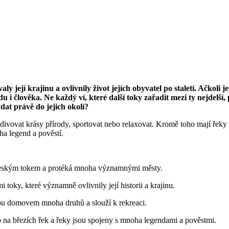
y její krajinu a ovlivnily život jejích obyvatel po staletí. Ačkoli 
i člověka. Ne každý ví, které další toky zařadit mezi ty nejdelší, p
dat právě do jejich okolí?
divovat krásy přírody, sportovat nebo relaxovat. Kromě toho mají řeky
ha legend a pověstí.
m českým tokem a protéká mnoha významnými městy.
oky, které významně ovlivnily její historii a krajinu.
jsou domovem mnoha druhů a slouží k rekreaci.
 na březích řek a řeky jsou spojeny s mnoha legendami a pověstmi.