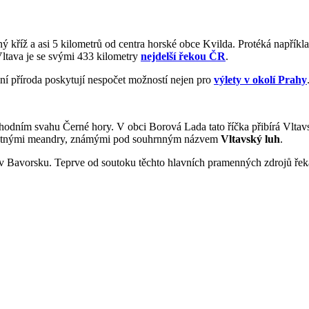
ý kříž a asi 5 kilometrů od centra horské obce Kvilda. Protéká např
Vltava je se svými 433 kilometry
nejdelší řekou ČR
.
lní příroda poskytují nespočet možností nejen pro
výlety v okolí Prahy
chodním svahu Černé hory. V obci Borová Lada tato říčka přibírá Vlt
s četnými meandry, známými pod souhrnným názvem
Vltavský luh
.
 v Bavorsku. Teprve od soutoku těchto hlavních pramenných zdrojů řek