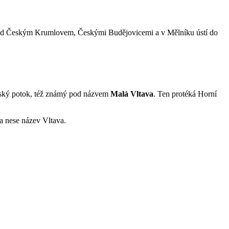
íklad Českým Krumlovem, Českými Budějovicemi a v Mělníku ústí do
.
avský potok, též známý pod názvem
Malá Vltava
. Ten protéká Horní
a nese název Vltava.