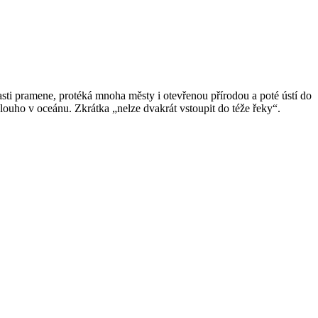
sti pramene, protéká mnoha městy i otevřenou přírodou a poté ústí do
dlouho v oceánu. Zkrátka „nelze dvakrát vstoupit do téže řeky“.