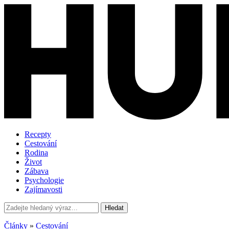
Recepty
Cestování
Rodina
Život
Zábava
Psychologie
Zajímavosti
Hledat
Články
»
Cestování