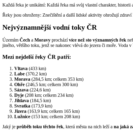
Každá řeka je unikátní: Každá řeka má svůj vlastní charakter, historii 
Řeky jsou ohroženy: Znečištění a další lidské aktivity ohrožují zdraví
Nejvýznamnější vodní toky ČR
Územím
Čech
a
Moravy
prochází
více než sto významných řek
ne
jiného, většího toku, jenž se nakonec vlévá do jezera či moře. Voda v
Mezi nejdelší řeky ČR patří:
Vltava
(433 km)
Labe
(370,2 km)
Morava
(284,5 km; celkem 353 km)
Ohře
(246,5 km; celkem 300 km)
Sázava
(224,6 km)
Dyje
(208 km; celkem 234 km)
Jihlava
(184,5 km)
Svratka
(173,9 km)
Jizera
(163,9 km; celkem 165 km)
Lužnice
(153 km; celkem 208 km)
Jaký je
průběh toku těchto řek
, která města na nich leží a
na jaká z