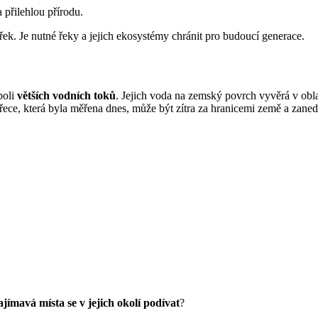
a přilehlou přírodu.
 řek. Je nutné řeky a jejich ekosystémy chránit pro budoucí generace.
boli
větších vodních toků
. Jejich voda na zemský povrch vyvěrá v obla
 řece, která byla měřena dnes, může být zítra za hranicemi země a zane
ajímavá místa se v jejich okolí podívat
?