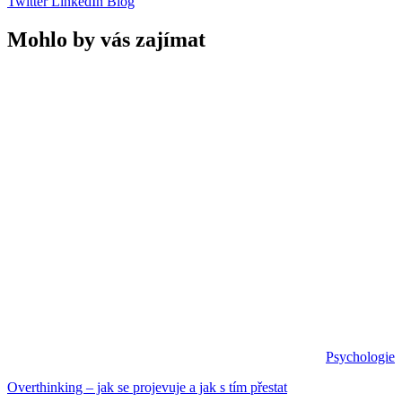
Twitter
LinkedIn
Blog
Mohlo by vás zajímat
Psychologie
Overthinking – jak se projevuje a jak s tím přestat