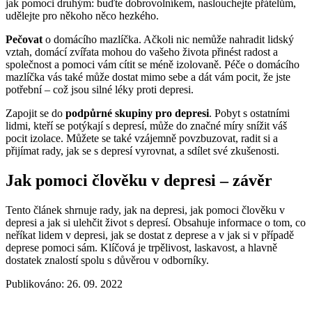
jak pomoci druhým: buďte dobrovolníkem, naslouchejte přátelům,
udělejte pro někoho něco hezkého.
Pečovat
o domácího mazlíčka. Ačkoli nic nemůže nahradit lidský
vztah, domácí zvířata mohou do vašeho života přinést radost a
společnost a pomoci vám cítit se méně izolovaně. Péče o domácího
mazlíčka vás také může dostat mimo sebe a dát vám pocit, že jste
potřební – což jsou silné léky proti depresi.
Zapojit se do
podpůrné skupiny pro depresi
. Pobyt s ostatními
lidmi, kteří se potýkají s depresí, může do značné míry snížit váš
pocit izolace. Můžete se také vzájemně povzbuzovat, radit si a
přijímat rady, jak se s depresí vyrovnat, a sdílet své zkušenosti.
Jak pomoci člověku v depresi – závěr
Tento článek shrnuje rady, jak na depresi, jak pomoci člověku v
depresi a jak si ulehčit život s depresí. Obsahuje informace o tom, co
neříkat lidem v depresi, jak se dostat z deprese a v jak si v případě
deprese pomoci sám. Klíčová je trpělivost, laskavost, a hlavně
dostatek znalostí spolu s důvěrou v odborníky.
Publikováno: 26. 09. 2022