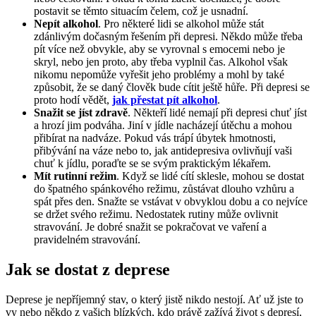
postavit se těmto situacím čelem, což je usnadní.
Nepít alkohol
. Pro některé lidi se alkohol může stát
zdánlivým dočasným řešením při depresi. Někdo může třeba
pít více než obvykle, aby se vyrovnal s emocemi nebo je
skryl, nebo jen proto, aby třeba vyplnil čas. Alkohol však
nikomu nepomůže vyřešit jeho problémy a mohl by také
způsobit, že se daný člověk bude cítit ještě hůře. Při depresi se
proto hodí vědět,
jak přestat pít alkohol
.
Snažit se jíst zdravě
. Někteří lidé nemají při depresi chuť jíst
a hrozí jim podváha. Jiní v jídle nacházejí útěchu a mohou
přibírat na nadváze. Pokud vás trápí úbytek hmotnosti,
přibývání na váze nebo to, jak antidepresiva ovlivňují vaši
chuť k jídlu, poraďte se se svým praktickým lékařem.
Mít rutinní režim
. Když se lidé cítí sklesle, mohou se dostat
do špatného spánkového režimu, zůstávat dlouho vzhůru a
spát přes den. Snažte se vstávat v obvyklou dobu a co nejvíce
se držet svého režimu. Nedostatek rutiny může ovlivnit
stravování. Je dobré snažit se pokračovat ve vaření a
pravidelném stravování.
Jak se dostat z deprese
Deprese je nepříjemný stav, o který jistě nikdo nestojí. Ať už jste to
vy nebo někdo z vašich blízkých, kdo právě zažívá život s depresí,