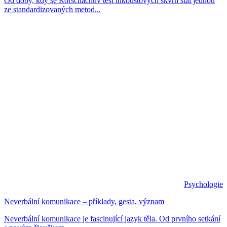
Od doby, kdy se Rorschachův test inkoustových skvrn stal jednou
ze standardizovaných metod...
Psychologie
Neverbální komunikace – příklady, gesta, význam
Neverbální komunikace je fascinující jazyk těla. Od prvního setkání