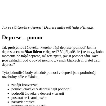
Jak se cítí člověk v depresi? Deprese může mít řadu příznaků.
Deprese – pomoc
Jak
poskytnout
člověku, kterého trápí deprese,
pomoc
? Jak na
depresi a
co neříkat lidem v depresi
? V případě, že jste to vy, koho
momentálně trápí deprese, můžete zjistit, jak si pomoci sám. Jaké
jsou základní body, pokud někoho z vašich blízkých či přátel trápí
deprese?
Tyto jednotlivé body ohledně pomoci v depresi jsou podrobněji
rozebrány dále v článku.
zahájit konverzaci
pomoci člověku v depresi najít podporu
podpořit člověka v depresi v terapii
postarat se i sami o sebe
nastavit hranice