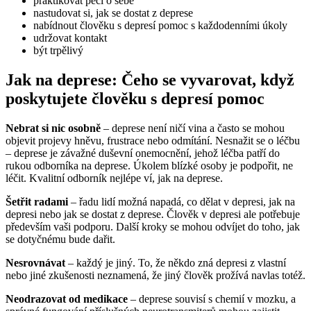
praktikovat péči o sebe
nastudovat si, jak se dostat z deprese
nabídnout člověku s depresí pomoc s každodenními úkoly
udržovat kontakt
být trpělivý
Jak na deprese: Čeho se vyvarovat, když
poskytujete člověku s depresí pomoc
Nebrat si nic osobně
– deprese není ničí vina a často se mohou
objevit projevy hněvu, frustrace nebo odmítání. Nesnažit se o léčbu
– deprese je závažné duševní onemocnění, jehož léčba patří do
rukou odborníka na deprese. Úkolem blízké osoby je podpořit, ne
léčit. Kvalitní odborník nejlépe ví, jak na deprese.
Šetřit radami
– řadu lidí možná napadá, co dělat v depresi, jak na
depresi nebo jak se dostat z deprese. Člověk v depresi ale potřebuje
především vaši podporu. Další kroky se mohou odvíjet do toho, jak
se dotyčnému bude dařit.
Nesrovnávat
– každý je jiný. To, že někdo zná depresi z vlastní
nebo jiné zkušenosti neznamená, že jiný člověk prožívá navlas totéž.
Neodrazovat od medikace
– deprese souvisí s chemií v mozku, a