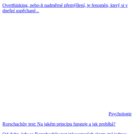
Overthinking, nebo-li nadměrné přemýšlení, je fenomén, který si v
dnešní uspěchané...
Psychologie
Rorschachův test: Na jakém principu funguje a jak probíhá?