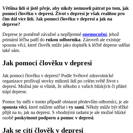
Většina lidí si jistě přeje, aby nikdy nemuseli pátrat po tom, jak
pomoci člověku v depresi. Život s depresí je však realitou pro
čím dál více lidí. Jak pomoci člověku v depresi a jak na
deprese?
Deprese je poměrně závažné a nepříjemné
onemocnění
, jehož
primární léčba patří do
rukou odborníka
. Zároveň ale existuje
spousta věcí, které člověk může jako doplněk k léčbě deprese udělat
také sám.
Jak pomoci člověku v depresi
Jak pomoci člověku v depresi? Podle Světové zdravotnické
organizace prožívají stovky milionů lidí po celém světě život s
depresí. Možná jste si všimli, že někoho z vašich blízkých či přátel
trápí deprese.
Pomoc by měli v tomto případě obstarat především odborníci, je ale
spousta věcí
, které můžete udělat i
vy sami
. Někdy může být těžké
přijít na to, jak na depresi. S vhodnými radami je ale možné blízké
osobě
poskytnout podporu a pomoc v depresi
.
Jak se cítí člověk v depresi