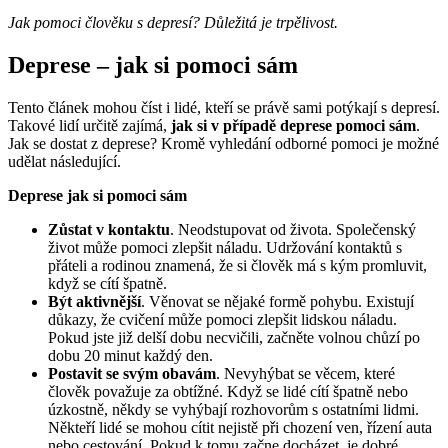
Jak pomoci člověku s depresí? Důležitá je trpělivost.
Deprese – jak si pomoci sám
Tento článek mohou číst i lidé, kteří se právě sami potýkají s depresí.
Takové lidí určitě zajímá,
jak si v případě deprese pomoci sám
.
Jak se dostat z deprese? Kromě vyhledání odborné pomoci je možné
udělat následující.
Deprese jak si pomoci sám
Zůstat v kontaktu
. Neodstupovat od života. Společenský
život může pomoci zlepšit náladu. Udržování kontaktů s
přáteli a rodinou znamená, že si člověk má s kým promluvit,
když se cítí špatně.
Být aktivnější
. Věnovat se nějaké formě pohybu. Existují
důkazy, že cvičení může pomoci zlepšit lidskou náladu.
Pokud jste již delší dobu necvičili, začněte volnou chůzí po
dobu 20 minut každý den.
Postavit se svým obavám
. Nevyhýbat se věcem, které
člověk považuje za obtížné. Když se lidé cítí špatně nebo
úzkostně, někdy se vyhýbají rozhovorům s ostatními lidmi.
Někteří lidé se mohou cítit nejistě při chození ven, řízení auta
nebo cestování. Pokud k tomu začne docházet, je dobré