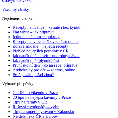
s novým člověkem,...
Všechny články
Nejčtenější články
Recepty na lívance – kynuté i bez kynutí
Flat white – jak připravit
Jednoduché domácí pokrmy
Recepty na ty nejlepší ovocné smoothie
Zdravá snídaně – nejlepší recepty
Přehled nejlepších porodnic v ČR
Jak naučit dítě mluvit – podrobný návod
Jak naučit dítě (plynule) číst
První školní den – co na sebe, příprava
Audioknihy pro děti – zdarma, online
Proč je vám pořád zima?
Vybrané příspěvky
Co dělat o víkendu v Praze
20 tipů na nejlepší kavárny v Praze
Tipy na ferraty v ČR
Rešovské vodopády – výlet
Tipy na super ubytování v Rakousku
Nejdelší řeky ČR a Evropy