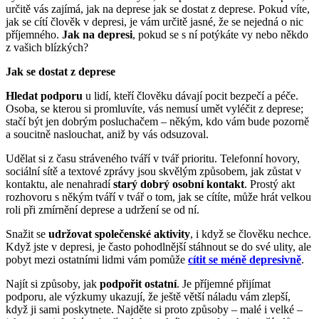
určitě vás zajímá, jak na deprese jak se dostat z deprese. Pokud víte,
jak se cítí člověk v depresi, je vám určitě jasné, že se nejedná o nic
příjemného.
Jak na depresi
, pokud se s ní potýkáte vy nebo někdo
z vašich blízkých?
Jak se dostat z deprese
Hledat podporu
u lidí, kteří člověku dávají pocit bezpečí a péče.
Osoba, se kterou si promluvíte, vás nemusí umět vyléčit z deprese;
stačí být jen dobrým posluchačem – někým, kdo vám bude pozorně
a soucitně naslouchat, aniž by vás odsuzoval.
Udělat si z času stráveného tváří v tvář prioritu. Telefonní hovory,
sociální sítě a textové zprávy jsou skvělým způsobem, jak zůstat v
kontaktu, ale nenahradí
starý dobrý osobní kontakt
. Prostý akt
rozhovoru s někým tváří v tvář o tom, jak se cítíte, může hrát velkou
roli při zmírnění deprese a udržení se od ní.
Snažit se
udržovat společenské aktivity
, i když se člověku nechce.
Když jste v depresi, je často pohodlnější stáhnout se do své ulity, ale
pobyt mezi ostatními lidmi vám pomůže
cítit se méně depresivně
.
Najít si způsoby, jak
podpořit ostatní
. Je příjemné přijímat
podporu, ale výzkumy ukazují, že ještě větší náladu vám zlepší,
když ji sami poskytnete. Najděte si proto způsoby – malé i velké –