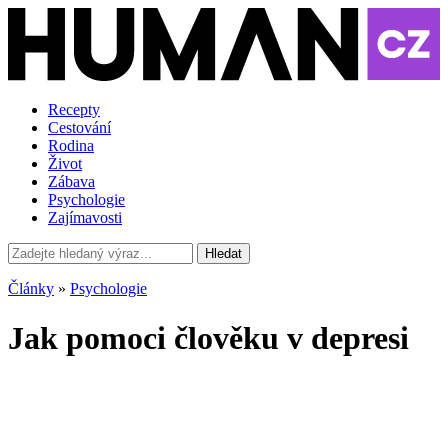
Recepty
Cestování
Rodina
Život
Zábava
Psychologie
Zajímavosti
Hledat
Články
»
Psychologie
Jak pomoci člověku v depresi