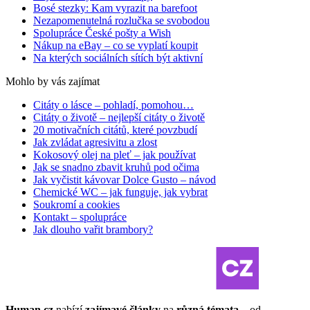
Bosé stezky: Kam vyrazit na barefoot
Nezapomenutelná rozlučka se svobodou
Spolupráce České pošty a Wish
Nákup na eBay – co se vyplatí koupit
Na kterých sociálních sítích být aktivní
Mohlo by vás zajímat
Citáty o lásce – pohladí, pomohou…
Citáty o životě – nejlepší citáty o životě
20 motivačních citátů, které povzbudí
Jak zvládat agresivitu a zlost
Kokosový olej na pleť – jak používat
Jak se snadno zbavit kruhů pod očima
Jak vyčistit kávovar Dolce Gusto – návod
Chemické WC – jak funguje, jak vybrat
Soukromí a cookies
Kontakt – spolupráce
Jak dlouho vařit brambory?
Human.cz
nabízí
zajímavé články
na
různá témata
– od