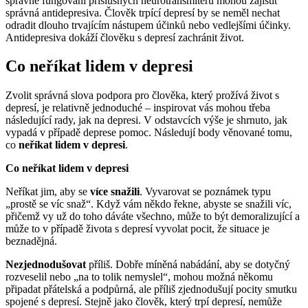
správné fungování příslušných neurotransmiterů mohou zajistit
správná antidepresiva. Člověk trpící depresí by se neměl nechat
odradit dlouho trvajícím nástupem účinků nebo vedlejšími účinky.
Antidepresiva dokáží člověku s depresí zachránit život.
Co neříkat lidem v depresi
Zvolit správná slova podpora pro člověka, který prožívá život s
depresí, je relativně jednoduché – inspirovat vás mohou třeba
následující rady, jak na depresi. V odstavcích výše je shrnuto, jak
vypadá v případě deprese pomoc. Následují body věnované tomu,
co
neříkat lidem v depresi
.
Co neříkat lidem v depresi
Neříkat jim, aby se
více snažili
. Vyvarovat se poznámek typu
„prostě se víc snaž“. Když vám někdo řekne, abyste se snažili víc,
přičemž vy už do toho dáváte všechno, může to být demoralizující a
může to v případě života s depresí vyvolat pocit, že situace je
beznadějná.
Nezjednodušovat
příliš. Dobře míněná nabádání, aby se dotyčný
rozveselil nebo „na to tolik nemyslel“, mohou možná někomu
připadat přátelská a podpůrná, ale příliš zjednodušují pocity smutku
spojené s depresí. Stejně jako člověk, který trpí depresí, nemůže