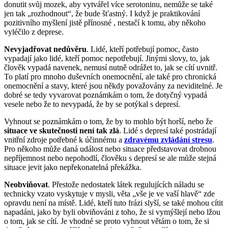
donutit svůj mozek, aby vytvářel více serotoninu, nemůže se také
jen tak „rozhodnout“, že bude šťastný. I když je praktikování
pozitivního myšlení jistě přínosné , nestačí k tomu, aby někoho
vyléčilo z deprese.
Nevyjadřovat nedůvěru
. Lidé, kteří potřebují pomoc, často
vypadají jako lidé, kteří pomoc nepotřebují. Jinými slovy, to, jak
člověk vypadá navenek, nemusí nutně odrážet to, jak se cítí uvnitř.
To platí pro mnoho duševních onemocnění, ale také pro chronická
onemocnění a stavy, které jsou někdy považovány za neviditelné. Je
dobré se tedy vyvarovat poznámkám o tom, že dotyčný vypadá
vesele nebo že to nevypadá, že by se potýkal s depresí.
Vyhnout se poznámkám o tom, že by to mohlo být horší, nebo že
situace ve skutečnosti není tak zlá
. Lidé s depresí také postrádají
vnitřní zdroje potřebné k účinnému a
zdravému zvládání stresu
.
Pro někoho může daná událost nebo situace představovat drobnou
nepříjemnost nebo nepohodlí, člověku s depresí se ale může stejná
situace jevit jako nepřekonatelná překážka.
Neobviňovat
. Přestože nedostatek látek regulujících náladu se
technicky vzato vyskytuje v mysli, věta „vše je ve vaší hlavě“ zde
opravdu není na místě. Lidé, kteří tuto frázi slyší, se také mohou cítit
napadáni, jako by byli obviňováni z toho, že si vymýšlejí nebo lžou
o tom, jak se cítí. Je vhodné se proto vyhnout větám o tom, že si