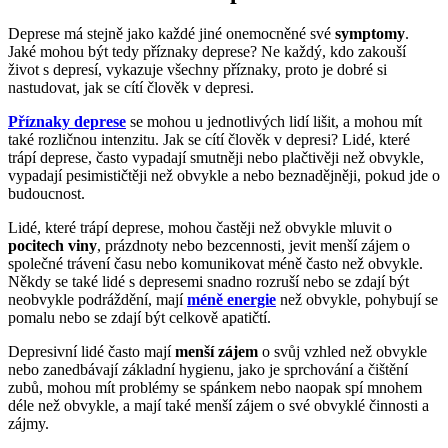
Deprese má stejně jako každé jiné onemocněné své
symptomy
.
Jaké mohou být tedy příznaky deprese? Ne každý, kdo zakouší
život s depresí, vykazuje všechny příznaky, proto je dobré si
nastudovat, jak se cítí člověk v depresi.
Příznaky deprese
se mohou u jednotlivých lidí lišit, a mohou mít
také rozličnou intenzitu. Jak se cítí člověk v depresi? Lidé, které
trápí deprese, často vypadají smutněji nebo plačtivěji než obvykle,
vypadají pesimističtěji než obvykle a nebo beznadějněji, pokud jde o
budoucnost.
Lidé, které trápí deprese, mohou častěji než obvykle mluvit o
pocitech viny
, prázdnoty nebo bezcennosti, jevit menší zájem o
společné trávení času nebo komunikovat méně často než obvykle.
Někdy se také lidé s depresemi snadno rozruší nebo se zdají být
neobvykle podráždění, mají
méně energie
než obvykle, pohybují se
pomalu nebo se zdají být celkově apatičtí.
Depresivní lidé často mají
menší zájem
o svůj vzhled než obvykle
nebo zanedbávají základní hygienu, jako je sprchování a čištění
zubů, mohou mít problémy se spánkem nebo naopak spí mnohem
déle než obvykle, a mají také menší zájem o své obvyklé činnosti a
zájmy.