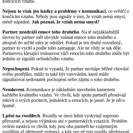
končících vztahů.
Nejsou to však jen hádky a problémy v komunikaci
, co svědčí o
končícím vztahu. Někdy jsou signály o tom, že vztah nemá smysl,
méně nápadné.
Jak poznat, že vztah nemá smysl?
Partner neodráží emoce toho druhého
. Na té nejzákladnější
úrovni by partner měl obvykle vnímat emoce toho druhého a
alespoň do určité míry je odrážet. Pokud je ten druhý rozrušený,
partner to vycítí a podle toho zareaguje. Ale ne vždy se tak děje.
Partnerova klesající vnímavost vůči emocím toho druhého může být
jedním ze signálů nefunkčního vztahu.
Nepochopení
. Pokud to vypadá, že partner nechápe běžné chování
svého protějšku, může to také být varováním, které může
signalizovat nedostatek pochopení nebo zájmu o toho druhého.
Nemluvení
. Komunikace je základním stavebním kamenem
každého kvalitního vztahu. Ve chvíli, kdy spolu partneři přestávají
mluvit o svých pocitech, jednáních a emocích, je jasné, že je něco
špatně.
Lpění na rozdílech
. Rozdíly se mezi lidmi vyskytují naprosto
přirozeně, a nejsou výjimkou ani v partnerských vztazích. Problém
ovšem nastává ve chvíli, kdy jsou oba partneři ke vzájemným
rozdílům až přehnaně vnímaví, a kdy pro ně tyto rozdíly představují