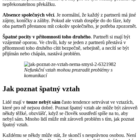
nepřekonatelnou překážku.
Absence společných věcí
. Je normální, že každý z partnerů má jiné
zájmy, koníčky a záliby. Pokud ale vztah dospěje do do fáze, kdy
oba partneři přestanou mít cokoliv společného, je potřeba zpozornět.
Špatné pocity v přítomnosti toho druhého
. Partneři si mají být
vzájemně oporou. Ve chvíli, kdy se jeden z partnerů přestává v
přítomnosti toho druhého cítit bezpečně, sebejistě, a necítí se být
přijímán nebo chápán, nastává problém.
Nefunkční vztah mohou prozradit problémy s
komunikací
Jak poznat špatný vztah
Lidé mají v
touze nebýt sám
často tendence setrvávat ve vztazích,
které pro ně nejsou dobré. Poznat špatný vztah ale může být zároveň
někdy těžké, obzvlášť, když se člověk soustředí spíše na to, aby
nebyl sám. Mnoho lidí může mít zároveň problém s tím, jak poznat
špatný vztah.
Každému se někdy může stát, že skončí s nesprávnou osobou. Není