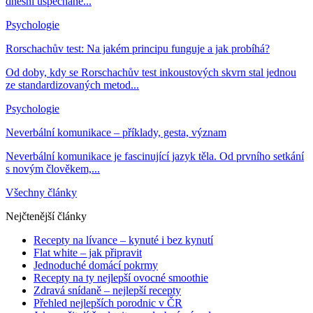
dnešní uspěchané...
Psychologie
Rorschachův test: Na jakém principu funguje a jak probíhá?
Od doby, kdy se Rorschachův test inkoustových skvrn stal jednou
ze standardizovaných metod...
Psychologie
Neverbální komunikace – příklady, gesta, význam
Neverbální komunikace je fascinující jazyk těla. Od prvního setkání
s novým člověkem,...
Všechny články
Nejčtenější články
Recepty na lívance – kynuté i bez kynutí
Flat white – jak připravit
Jednoduché domácí pokrmy
Recepty na ty nejlepší ovocné smoothie
Zdravá snídaně – nejlepší recepty
Přehled nejlepších porodnic v ČR