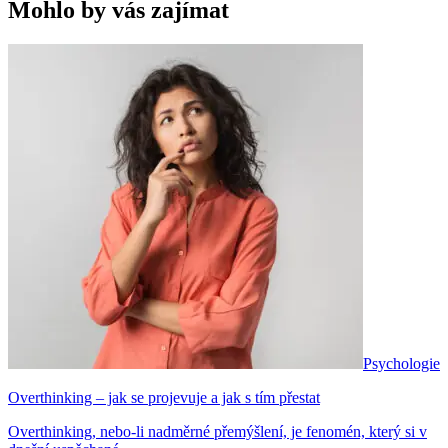
Mohlo by vás zajímat
Psychologie
Overthinking – jak se projevuje a jak s tím přestat
Overthinking, nebo-li nadměrné přemýšlení, je fenomén, který si v