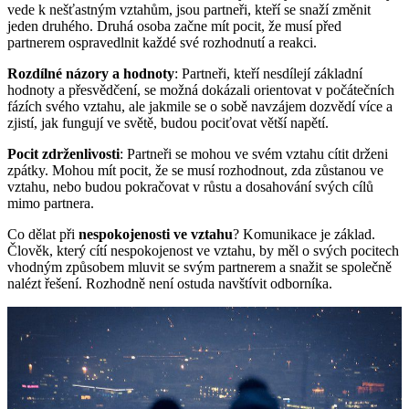
vede k nešťastným vztahům, jsou partneři, kteří se snaží změnit
jeden druhého. Druhá osoba začne mít pocit, že musí před
partnerem ospravedlnit každé své rozhodnutí a reakci.
Rozdílné názory a hodnoty
: Partneři, kteří nesdílejí základní
hodnoty a přesvědčení, se možná dokázali orientovat v počátečních
fázích svého vztahu, ale jakmile se o sobě navzájem dozvědí více a
zjistí, jak fungují ve světě, budou pociťovat větší napětí.
Pocit zdrženlivosti
: Partneři se mohou ve svém vztahu cítit drženi
zpátky. Mohou mít pocit, že se musí rozhodnout, zda zůstanou ve
vztahu, nebo budou pokračovat v růstu a dosahování svých cílů
mimo partnera.
Co dělat při
nespokojenosti ve vztahu
? Komunikace je základ.
Člověk, který cítí nespokojenost ve vztahu, by měl o svých pocitech
vhodným způsobem mluvit se svým partnerem a snažit se společně
nalézt řešení. Rozhodně není ostuda navštívit odborníka.