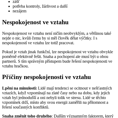
zášť
potřeba kontroly, žárlivost a další
nezájem
Nespokojenost ve vztahu
Nespokojenost ve vztahu není ničím neobvyklým, a většinou také
nejde o nic, kvůli čemu by si měl člověk dělat výčitky. I s
nespokojeností ve vztahu lze totiž pracovat.
Pokud je vztah jinak funkční, lze nespokojenost ve vztahu obvykle
poměrně efektivně řešit. Snaha a pochopení ale musí být u obou
partnerů. S tím správným přístupem bude řešení nespokojenosti ve
vztahu hračkou.
Příčiny nespokojenosti ve vztahu
Lpění na minulosti:
Lidé mají tendenci se ocitnout v nešťastných
vztazích, když vzpomínají na zlaté časy nebo na dobu, kdy jejich
vztah byl jednodušší a oni nebyli tolik ve stresu. Lidé se těchto
vzpomínek drží, místo aby svou energii zaměřili na přítomnost a
řešení současných konfliktů.
Snaha změnit toho druhého
: Dalším významným faktorem, který