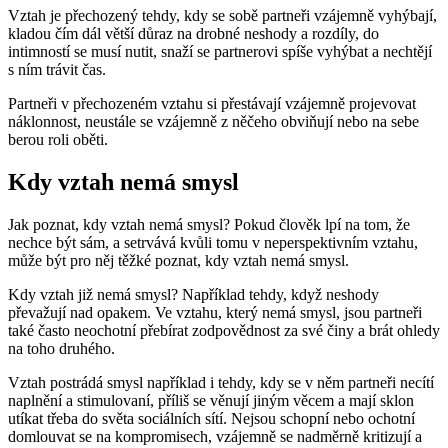
Vztah je přechozený tehdy, kdy se sobě partneři vzájemně vyhýbají,
kladou čím dál větší důraz na drobné neshody a rozdíly, do
intimností se musí nutit, snaží se partnerovi spíše vyhýbat a nechtějí
s ním trávit čas.
Partneři v přechozeném vztahu si přestávají vzájemně projevovat
náklonnost, neustále se vzájemně z něčeho obviňují nebo na sebe
berou roli oběti.
Kdy vztah nemá smysl
Jak poznat, kdy vztah nemá smysl? Pokud člověk lpí na tom, že
nechce být sám, a setrvává kvůli tomu v neperspektivním vztahu,
může být pro něj těžké poznat, kdy vztah nemá smysl.
Kdy vztah již nemá smysl? Například tehdy, když neshody
převažují nad opakem. Ve vztahu, který nemá smysl, jsou partneři
také často neochotní přebírat zodpovědnost za své činy a brát ohledy
na toho druhého.
Vztah postrádá smysl například i tehdy, kdy se v něm partneři necítí
naplnění a stimulovaní, příliš se věnují jiným věcem a mají sklon
utíkat třeba do světa sociálních sítí. Nejsou schopní nebo ochotní
domlouvat se na kompromisech, vzájemně se nadměrně kritizují a