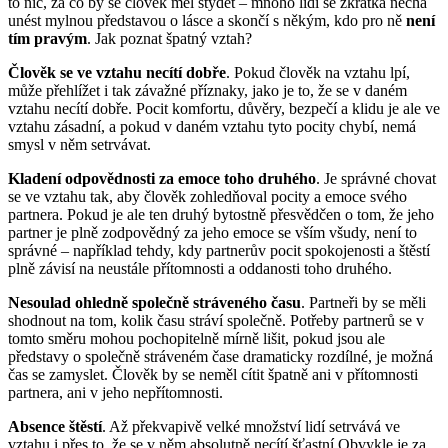
to nic, za co by se člověk měl stydět – mnoho lidí se zkrátka nechá
unést mylnou představou o lásce a skončí s někým, kdo pro ně
není
tím pravým
. Jak poznat špatný vztah?
Člověk se ve vztahu necítí dobře
. Pokud člověk na vztahu lpí,
může přehlížet i tak závažné příznaky, jako je to, že se v daném
vztahu necítí dobře. Pocit komfortu, důvěry, bezpečí a klidu je ale ve
vztahu zásadní, a pokud v daném vztahu tyto pocity chybí, nemá
smysl v něm setrvávat.
Kladení odpovědnosti za emoce toho druhého
. Je správné chovat
se ve vztahu tak, aby člověk zohledňoval pocity a emoce svého
partnera. Pokud je ale ten druhý bytostně přesvědčen o tom, že jeho
partner je plně zodpovědný za jeho emoce se vším všudy, není to
správné – například tehdy, kdy partnerův pocit spokojenosti a štěstí
plně závisí na neustále přítomnosti a oddanosti toho druhého.
Nesoulad ohledně společně stráveného času
. Partneři by se měli
shodnout na tom, kolik času stráví společně. Potřeby partnerů se v
tomto směru mohou pochopitelně mírně lišit, pokud jsou ale
představy o společně stráveném čase dramaticky rozdílné, je možná
čas se zamyslet. Člověk by se neměl cítit špatně ani v přítomnosti
partnera, ani v jeho nepřítomnosti.
Absence štěstí
. Až překvapivě velké množství lidí setrvává ve
vztahu i přes to, že se v něm absolutně necítí šťastní Obvykle je za