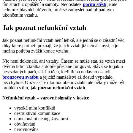
tím strach z opuštění a samoty. Nedostatek
pocitu štěstí
je ale
jedním z hlavních důvodů, proč se zamyslet nad případným
ukončením vztahu.
Jak poznat nefunkční vztah
Jak poznat nefunkční vztah není lehké, ale jedná se o zásadní věc,
díky které partneři poznají, že jejich vztah již nemá smysl, a je
možná potřeba zvážit konec vztahu.
Nic není dokonalé, ani vztahy. Časem se může stát, že vztah mezi
dvěma lidmi zkrátka a dobře přestane fungovat. Stává se to jak u
nesezdaných párů, tak i u těch, kteří třeba nedávno oslavili
bronzovou svatbu
a jejichž manželství až dosud vypadalo
bezchybně. Obzvlášť v dlouhodobém vztahu ale někdy může být
problém s tím,
jak poznat nefunkční vztah
.
Nefunkční vztah – varovné signály v kostce
vysoká míra konfliktů
destruktivní komunikace
emocionální neangažovanost
obviňování
nerovnováha