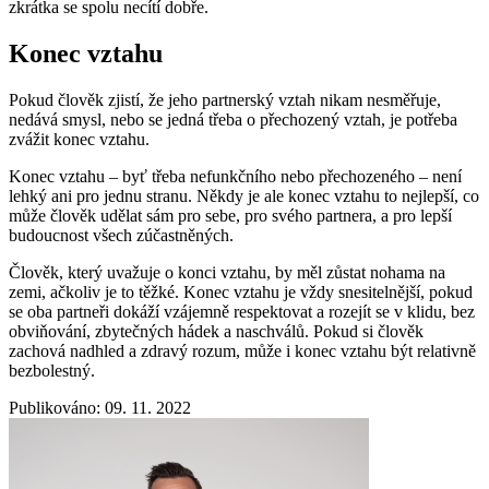
zkrátka se spolu necítí dobře.
Konec vztahu
Pokud člověk zjistí, že jeho partnerský vztah nikam nesměřuje,
nedává smysl, nebo se jedná třeba o přechozený vztah, je potřeba
zvážit konec vztahu.
Konec vztahu – byť třeba nefunkčního nebo přechozeného – není
lehký ani pro jednu stranu. Někdy je ale konec vztahu to nejlepší, co
může člověk udělat sám pro sebe, pro svého partnera, a pro lepší
budoucnost všech zúčastněných.
Člověk, který uvažuje o konci vztahu, by měl zůstat nohama na
zemi, ačkoliv je to těžké. Konec vztahu je vždy snesitelnější, pokud
se oba partneři dokáží vzájemně respektovat a rozejít se v klidu, bez
obviňování, zbytečných hádek a naschválů. Pokud si člověk
zachová nadhled a zdravý rozum, může i konec vztahu být relativně
bezbolestný.
Publikováno: 09. 11. 2022