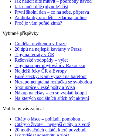
Jak naučit dítě mluvit – podrobný návod
Jak naučit dítě (plynule) číst
První školní den – co na sebe, příprava
Audioknihy pro děti – zdarma, online
Proč je vám pořád zima?
Vybrané příspěvky
Co dělat o víkendu v Praze
20 tipů na nejlepší kavárny v Praze
Tipy na ferraty v ČR
Rešovské vodopády – výlet
Tipy na super ubytování v Rakousku
Nejdelší řeky ČR a Evropy
Bosé stezky: Kam vyrazit na barefoot
Nezapomenutelná rozlučka se svobodou
Spolupráce České pošty a Wish
Nákup na eBay – co se vyplatí koupit
Na kterých sociálních sítích být aktivní
Mohlo by vás zajímat
Citáty o lásce – pohladí, pomohou…
Citáty o životě – nejlepší citáty o životě
20 motivačních citátů, které povzbudí
Jak zvládat agresivitu a zlost