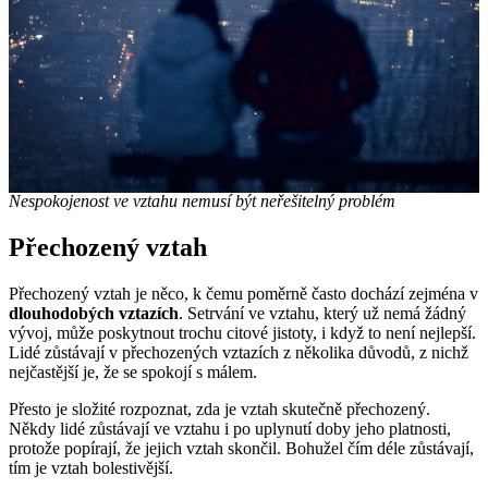
Nespokojenost ve vztahu nemusí být neřešitelný problém
Přechozený vztah
Přechozený vztah je něco, k čemu poměrně často dochází zejména v
dlouhodobých vztazích
. Setrvání ve vztahu, který už nemá žádný
vývoj, může poskytnout trochu citové jistoty, i když to není nejlepší.
Lidé zůstávají v přechozených vztazích z několika důvodů, z nichž
nejčastější je, že se spokojí s málem.
Přesto je složité rozpoznat, zda je vztah skutečně přechozený.
Někdy lidé zůstávají ve vztahu i po uplynutí doby jeho platnosti,
protože popírají, že jejich vztah skončil. Bohužel čím déle zůstávají,
tím je vztah bolestivější.