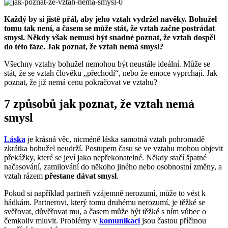
Každý by si jistě přál, aby jeho vztah vydržel navěky. Bohužel
tomu tak není, a časem se může stát, že vztah začne postrádat
smysl. Někdy však nemusí být snadné poznat, že vztah dospěl
do této fáze. Jak poznat, že vztah nemá smysl?
Všechny vztahy bohužel nemohou být neustále ideální. Může se
stát, že se vztah člověku „přechodí“, nebo že emoce vyprchají. Jak
poznat, že již nemá cenu pokračovat ve vztahu?
7 způsobů jak poznat, že vztah nemá
smysl
Láska
je krásná věc, nicméně láska samotná vztah pohromadě
zkrátka bohužel neudrží. Postupem času se ve vztahu mohou objevit
překážky, které se jeví jako nepřekonatelné. Někdy stačí špatné
načasování, zamilování do někoho jiného nebo osobnostní změny, a
vztah rázem
přestane dávat smysl
.
Pokud si například partneři vzájemně nerozumí, může to vést k
hádkám. Partnerovi, který tomu druhému nerozumí, je těžké se
svěřovat, důvěřovat mu, a časem může být těžké s ním vůbec o
čemkoliv mluvit. Problémy v
komunikaci
jsou častou příčinou