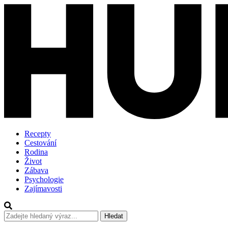
Recepty
Cestování
Rodina
Život
Zábava
Psychologie
Zajímavosti
Hledat