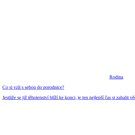
Rodina
Co si vzít s sebou do porodnice?
Jestliže se již těhotenství blíží ke konci, je ten nejlepší čas si zabalit věc