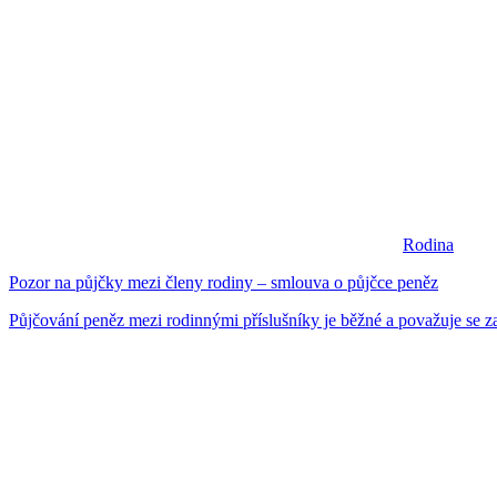
Rodina
Pozor na půjčky mezi členy rodiny – smlouva o půjčce peněz
Půjčování peněz mezi rodinnými příslušníky je běžné a považuje se za 