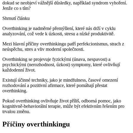
dokud se neobjeví vážnější důsledky, například syndrom vyhoření.
Jenže co s tím?
Shrnutí článku
Overthinking je nadměrné přemýšlení, které nás drží v cyklu
analyzování, což vede k úzkosti, stresu a nízké produktivitě.
Mezi hlavní příčiny overthinkingu patří perfekcionismus, strach z
neúspěchu, stres a vliv moderní společnosti.
Overthinking se projevuje fyzickými (únava, nespavost) a
psychickými (nerozhodnost, úzkost) symptomy, které ovlivňují
každodenní život.
Existují účinné techniky, jako je mindfulness, časové omezení
rozhodování a pozitivní afirmace, které pomáhají přestat
overthinking.
Pokud overthinking ovlivňuje život příliš, odborná pomoc, jako
kognitivně-behaviorální terapie, může být efektivním řešením pro
trvalou změnu.
Příčiny overthinkingu