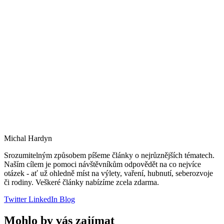
Michal Hardyn
Srozumitelným způsobem píšeme články o nejrůznějších tématech.
Naším cílem je pomoci návštěvníkům odpovědět na co nejvíce
otázek - ať už ohledně míst na výlety, vaření, hubnutí, seberozvoje
či rodiny. Veškeré články nabízíme zcela zdarma.
Twitter
LinkedIn
Blog
Mohlo by vás zajímat