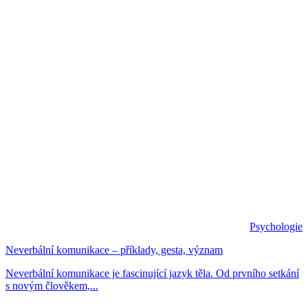
Psychologie
Neverbální komunikace – příklady, gesta, význam
Neverbální komunikace je fascinující jazyk těla. Od prvního setkání
s novým člověkem,...