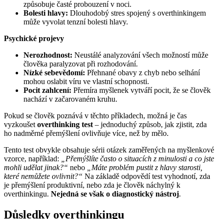
způsobuje časté probouzení v noci.
Bolesti hlavy:
Dlouhodobý stres spojený s overthinkingem
může vyvolat tenzní bolesti hlavy.
Psychické projevy
Nerozhodnost:
Neustálé analyzování všech možností může
člověka paralyzovat při rozhodování.
Nízké sebevědomí:
Přehnané obavy z chyb nebo selhání
mohou oslabit víru ve vlastní schopnosti.
Pocit zahlcení:
Přemíra myšlenek vytváří pocit, že se člověk
nachází v začarovaném kruhu.
Pokud se člověk poznává v těchto příkladech, možná je čas
vyzkoušet
overthinking test
– jednoduchý způsob, jak zjistit, zda
ho nadměrné přemýšlení ovlivňuje více, než by mělo.
Tento test obvykle obsahuje sérii otázek zaměřených na myšlenkové
vzorce, například:
„Přemýšlíte často o situacích z minulosti a co jste
mohli udělat jinak?“
nebo
„Máte problém pustit z hlavy starosti,
které nemůžete ovlivnit?“
Na základě odpovědí test vyhodnotí, zda
je přemýšlení produktivní, nebo zda je člověk náchylný k
overthinkingu.
Nejedná se však o diagnostický nástroj
.
Důsledky overthinkingu