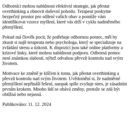
Odborníci mohou nabídnout efektivní strategie, jak přestat
overthinking a obnovit duševní pohodu. Terapeut poskytne
bezpečný prostor pro sdílení vašich obav a pomůže vám
identifikovat vzorce myšlení, které vás drží v cyklu nadměrného
přemýšlení.
Pokud má člověk pocit, že potřebuje odbornou pomoc, měl by
zkusit si najít terapeuta nebo psychologa, který se specializuje na
zvládání stresu a úzkosti. K dispozici jsou také online platformy a
krizové linky, které mohou nabídnout podporu. Odborná pomoc
není známkou slabosti, nýbrž odvahou převzít kontrolu nad svým
životem.
Motivace ke změně je klíčem k tomu, jak přestat overthinking a
převzít kontrolu nad svým životem. Uvědomění si, že nadměrné
přemýšlení nepřináší řešení, naopak spíše zvyšuje stres, je zásadním
prvním krokem. Mnoho lidí se obává změny, protože se zdá být
obtížná nebo nejasná.
Publikováno: 11. 12. 2024