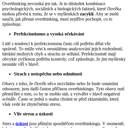
Overthinking nevzniká jen tak. Je to důsledek kombinace
psychologických, sociálních a biologických faktorů, které člověka
mohou přivést k tomu, že se v myšlenkách
zacyklí
. Aby se mohl
naučit, jak přestat overthinking, musí nejdříve pochopit, co to
způsobuje.
Perfekcionismus a vysoká očekávání
Lidé s tendencí k perfekcionismu často cítí potřebu dělat vše
správně. To může vést k neustálému analyzování jejich rozhodnutí,
hledání možných chyb a strachu ze selhání. Perfekcionisté mají
obvykle zvýšenou potřebu kontroly, což způsobuje, že jim myšlenky
neustále víří v hlavě.
Strach z neúspěchu nebo odmítnutí
Obavy z toho, že člověk něco nezvládne nebo že bude ostatními
odsouzen, jsou další častou příčinou overthinkingu. Tyto obavy nutí
přemýšlet o tom, co by se mohlo stát, a vytvářet v hlavě negativní
scénáře. Často se jedná o snahu chránit se před zklamáním, která
však vede ke zbytečnému stresu.
Vliv stresu a úzkosti
Stres a
úzkost
jsou přímým spouštěčem overthinkingu. V momentě,