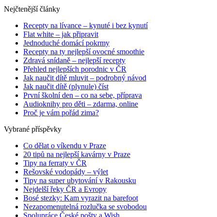
Nejčtenější články
Recepty na lívance – kynuté i bez kynutí
Flat white – jak připravit
Jednoduché domácí pokrmy
Recepty na ty nejlepší ovocné smoothie
Zdravá snídaně – nejlepší recepty
Přehled nejlepších porodnic v ČR
Jak naučit dítě mluvit – podrobný návod
Jak naučit dítě (plynule) číst
První školní den – co na sebe, příprava
Audioknihy pro děti – zdarma, online
Proč je vám pořád zima?
Vybrané příspěvky
Co dělat o víkendu v Praze
20 tipů na nejlepší kavárny v Praze
Tipy na ferraty v ČR
Rešovské vodopády – výlet
Tipy na super ubytování v Rakousku
Nejdelší řeky ČR a Evropy
Bosé stezky: Kam vyrazit na barefoot
Nezapomenutelná rozlučka se svobodou
Spolupráce České pošty a Wish