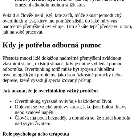
omezení alkoholu mohou snížit stres.
Pokud si člověk není jistý, kde začít, může zkusit jednoduchý
overthinking test, který mu pomůže zjistit, do jaké míry vás
nadměrné přemýšlení ovlivňuje. Tím získáte lepší představu o tom,
jak na sobě pracovat.
Kdy je potřeba odborná pomoc
Přestože mnozí lidé dokážou nadměrné přemýšlení zvládnout
vlastními silami, existují situace, kdy je nutné vyhledat pomoc
odborníka. Overthinking totiž může být spojen s hlubšími
psychologickými problémy, jako jsou úzkostné poruchy nebo
deprese, které vyžadují specializovaný přístup.
Jak poznat, že je overthinking vážný problém
Overthinking výrazně ovlivňuje každodenní život.
Objevují se fyzické projevy stresu, jako jsou bolesti hlavy
nebo svalové napětí.
Člověk má pocit beznaděje a domnívá se, že ztrácí kontrolu
nad svým životem.
Role psychologa nebo terapeuta