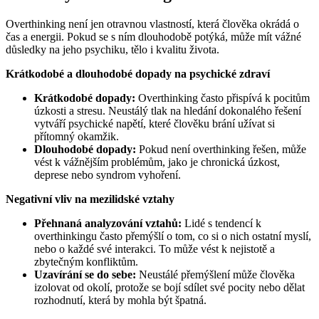
Overthinking není jen otravnou vlastností, která člověka okrádá o
čas a energii. Pokud se s ním dlouhodobě potýká, může mít vážné
důsledky na jeho psychiku, tělo i kvalitu života.
Krátkodobé a dlouhodobé dopady na psychické zdraví
Krátkodobé dopady:
Overthinking často přispívá k pocitům
úzkosti a stresu. Neustálý tlak na hledání dokonalého řešení
vytváří psychické napětí, které člověku brání užívat si
přítomný okamžik.
Dlouhodobé dopady:
Pokud není overthinking řešen, může
vést k vážnějším problémům, jako je chronická úzkost,
deprese nebo syndrom vyhoření.
Negativní vliv na mezilidské vztahy
Přehnaná analyzování vztahů:
Lidé s tendencí k
overthinkingu často přemýšlí o tom, co si o nich ostatní myslí,
nebo o každé své interakci. To může vést k nejistotě a
zbytečným konfliktům.
Uzavírání se do sebe:
Neustálé přemýšlení může člověka
izolovat od okolí, protože se bojí sdílet své pocity nebo dělat
rozhodnutí, která by mohla být špatná.