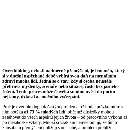
Overthinking, nebo-li nadměrné přemýšlení, je fenomén, který
si v dnešní uspěchané době vybírá svou daň na mentálním
zdraví mnoha lidí. Jedná se o stav, kdy si osoba neustále
přehrává myšlenky, scénáře nebo situace, často bez jasného
řešení. Tento proces může člověka snadno uvést do pocitu
nejistoty, úzkosti a emočního vyčerpání.
Proč je overthinking tak častým problémem? Podle průzkumů se s
ním potýká
až 73 % mladých lidí
, přičemž důsledky mohou
zasahovat do všech aspektů jejich života – od pracovního výkonu až
po mezilidské vztahy. Mnozí si však ani neuvědomují, že tímto
způsobem přemýšlení ubližují sami sobě, a problém přehlížejí,