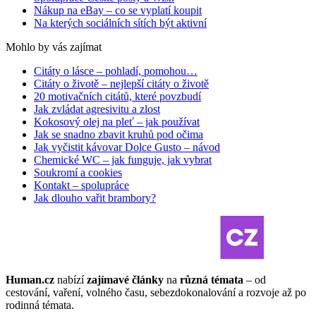
Nákup na eBay – co se vyplatí koupit
Na kterých sociálních sítích být aktivní
Mohlo by vás zajímat
Citáty o lásce – pohladí, pomohou…
Citáty o životě – nejlepší citáty o životě
20 motivačních citátů, které povzbudí
Jak zvládat agresivitu a zlost
Kokosový olej na pleť – jak používat
Jak se snadno zbavit kruhů pod očima
Jak vyčistit kávovar Dolce Gusto – návod
Chemické WC – jak funguje, jak vybrat
Soukromí a cookies
Kontakt – spolupráce
Jak dlouho vařit brambory?
Human.cz
nabízí
zajímavé články
na
různá témata
– od
cestování, vaření, volného času, sebezdokonalování a rozvoje až po
rodinná témata.