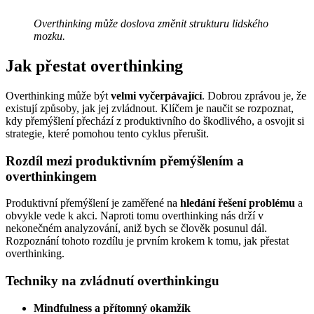
Overthinking může doslova změnit strukturu lidského
mozku.
Jak přestat overthinking
Overthinking může být
velmi vyčerpávající
. Dobrou zprávou je, že
existují způsoby, jak jej zvládnout. Klíčem je naučit se rozpoznat,
kdy přemýšlení přechází z produktivního do škodlivého, a osvojit si
strategie, které pomohou tento cyklus přerušit.
Rozdíl mezi produktivním přemýšlením a
overthinkingem
Produktivní přemýšlení je zaměřené na
hledání řešení problému
a
obvykle vede k akci. Naproti tomu overthinking nás drží v
nekonečném analyzování, aniž bych se člověk posunul dál.
Rozpoznání tohoto rozdílu je prvním krokem k tomu, jak přestat
overthinking.
Techniky na zvládnutí overthinkingu
Mindfulness a přítomný okamžik