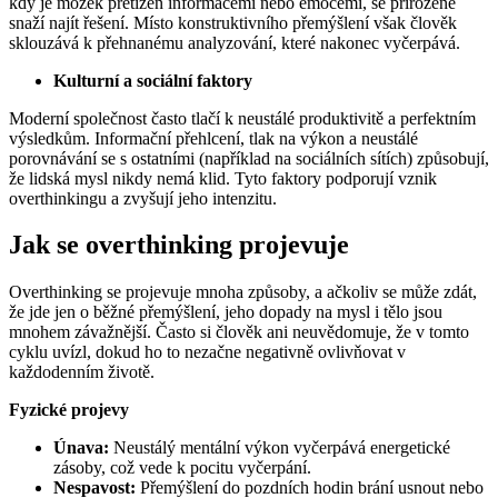
kdy je mozek přetížen informacemi nebo emocemi, se přirozeně
snaží najít řešení. Místo konstruktivního přemýšlení však člověk
sklouzává k přehnanému analyzování, které nakonec vyčerpává.
Kulturní a sociální faktory
Moderní společnost často tlačí k neustálé produktivitě a perfektním
výsledkům. Informační přehlcení, tlak na výkon a neustálé
porovnávání se s ostatními (například na sociálních sítích) způsobují,
že lidská mysl nikdy nemá klid. Tyto faktory podporují vznik
overthinkingu a zvyšují jeho intenzitu.
Jak se overthinking projevuje
Overthinking se projevuje mnoha způsoby, a ačkoliv se může zdát,
že jde jen o běžné přemýšlení, jeho dopady na mysl i tělo jsou
mnohem závažnější. Často si člověk ani neuvědomuje, že v tomto
cyklu uvízl, dokud ho to nezačne negativně ovlivňovat v
každodenním životě.
Fyzické projevy
Únava:
Neustálý mentální výkon vyčerpává energetické
zásoby, což vede k pocitu vyčerpání.
Nespavost:
Přemýšlení do pozdních hodin brání usnout nebo