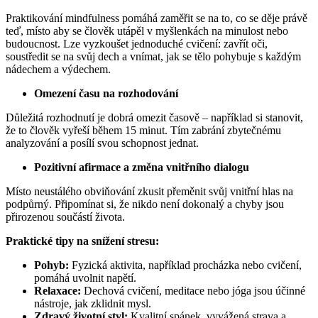
Praktikování mindfulness pomáhá zaměřit se na to, co se děje právě
teď, místo aby se člověk utápěl v myšlenkách na minulost nebo
budoucnost. Lze vyzkoušet jednoduché cvičení: zavřít oči,
soustředit se na svůj dech a vnímat, jak se tělo pohybuje s každým
nádechem a výdechem.
Omezení času na rozhodování
Důležitá rozhodnutí je dobrá omezit časově – například si stanovit,
že to člověk vyřeší během 15 minut. Tím zabrání zbytečnému
analyzování a posílí svou schopnost jednat.
Pozitivní afirmace a změna vnitřního dialogu
Místo neustálého obviňování zkusit přeměnit svůj vnitřní hlas na
podpůrný. Připomínat si, že nikdo není dokonalý a chyby jsou
přirozenou součástí života.
Praktické tipy na snížení stresu:
Pohyb:
Fyzická aktivita, například procházka nebo cvičení,
pomáhá uvolnit napětí.
Relaxace:
Dechová cvičení, meditace nebo jóga jsou účinné
nástroje, jak zklidnit mysl.
Zdravý životní styl:
Kvalitní spánek, vyvážená strava a