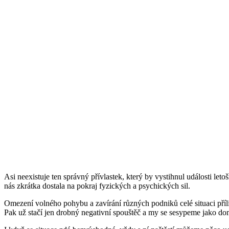
Asi neexistuje ten správný přívlastek, který by vystihnul události let
nás zkrátka dostala na pokraj fyzických a psychických sil.
Omezení volného pohybu a zavírání různých podniků celé situaci příli
Pak už stačí jen drobný negativní spouštěč a my se sesypeme jako do