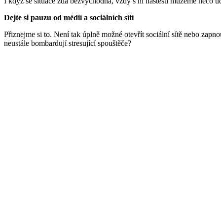
I když se situace zdá bezvýchodná, vždy s ní naštěstí můžeme něco ud
Dejte si pauzu od médií a sociálních sítí
Přiznejme si to. Není tak úplně možné otevřít sociální sítě nebo zapn
neustále bombardují stresující spouštěče?