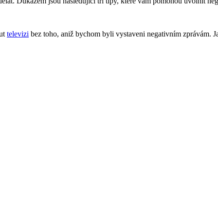
ělat. Důkazem jsou následující tři tipy, které vám pomohou uvolnit neg
out
televizi
bez toho, aniž bychom byli vystaveni negativním zprávám. Jak