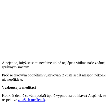
A nejen to, když se sami necítíme úplně nejlépe a vidíme naše známé, k
správným směrem.
Proč se takovým podnětům vystavovat? Zkuste si dát alespoň několika
nic nepřijdete.
Vyzkoušejte meditaci
Kolikrát denně se vám podaří úplně vypnout svou hlavu? A spánek se v
respektive
z našich myšlenek
.