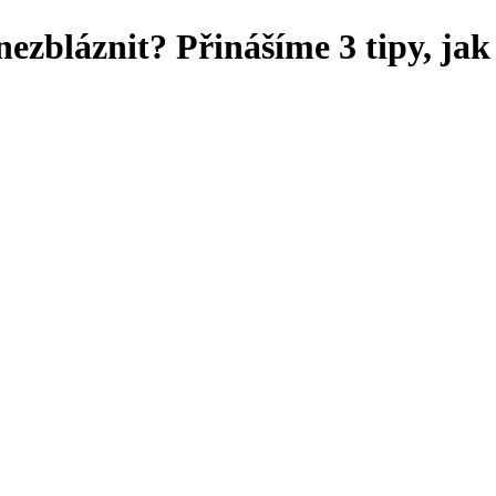
zbláznit? Přinášíme 3 tipy, jak 