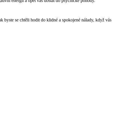
ativní energii a opět vás dostat do psychické pohody.
 byste se chtěli hodit do klidné a spokojené nálady, když vás