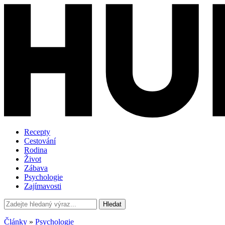
Recepty
Cestování
Rodina
Život
Zábava
Psychologie
Zajímavosti
Hledat
Články
»
Psychologie