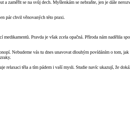
 a zaměřit se na svůj dech. Myšlenkám se nebraňte, jen je dále nerozvíj
en pár chvil věnovaných této praxi.
í medikamentů. Pravda je však zcela opačná. Příroda nám nadělila spous
 konopí. Nebudeme vás tu dnes unavovat dlouhým povídáním o tom, jak ty
ázraky.
relaxaci těla a tím pádem i vaší mysli. Studie navíc ukazují, že dokáž