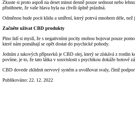
Zkuste si proto aspoň na deset minut denně pouze sednout nebo lehnout
přistihnete, že vaše hlava byla na chvíli úplně prázdná.
Odměnou bude pocit klidu a smíření, který potrvá mnohem déle, než j
Začněte užívat CBD produkty
Plno lidí si myslí, že s negativními pocity mohou bojovat pouze pomoc
které nám pomáhají se opět dostat do psychické pohody.
Jedním z takových přípravků je CBD olej, který se získává z rostlin
povíme, je to, že tato látka v souvislosti s psychikou dokáže hotové z
CBD dovede zklidnit nervový systém a uvolňovat svaly, čímž podporuje 
Publikováno: 22. 12. 2022