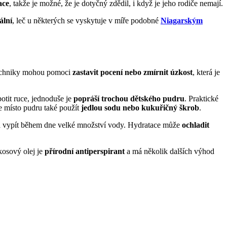
ace
, takže je možné, že je dotyčný zdědil, i když je jeho rodiče nemají.
ální
, leč u některých se vyskytuje v míře podobné
Niagarským
 techniky mohou pomoci
zastavit pocení nebo zmírnit úzkost
, která je
tit ruce, jednoduše je
popráší trochou dětského pudru
. Praktické
e místo pudru také použít
jedlou sodu nebo kukuřičný škrob
.
ba vypít během dne velké množství vody. Hydratace může
ochladit
kosový olej je
přírodní antiperspirant
a má několik dalších výhod