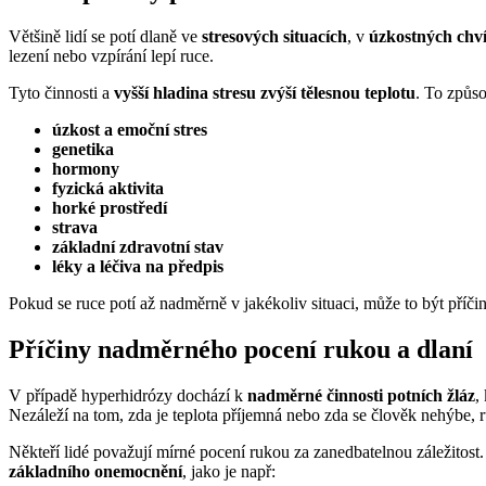
Většině lidí se potí dlaně ve
stresových situacích
, v
úzkostných chví
lezení nebo vzpírání lepí ruce.
Tyto činnosti a
vyšší hladina stresu
zvýší tělesnou teplotu
. To způso
úzkost a emoční stres
genetika
hormony
fyzická aktivita
horké prostředí
strava
základní zdravotní stav
léky a léčiva na předpis
Pokud se ruce potí až nadměrně v jakékoliv situaci, může to být příči
Příčiny nadměrného pocení rukou a dlaní
V případě hyperhidrózy dochází k
nadměrné činnosti potních žláz
,
Nezáleží na tom, zda je teplota příjemná nebo zda se člověk nehýbe, 
Někteří lidé považují mírné pocení rukou za zanedbatelnou záležitost.
základního onemocnění
, jako je např: