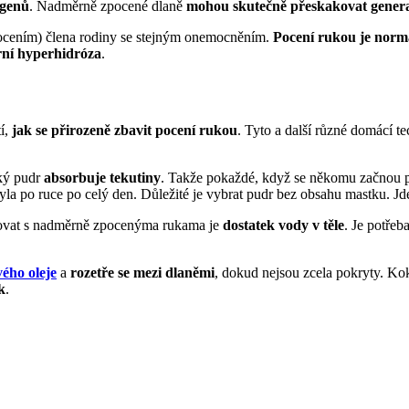
 genů
. Nadměrně zpocené dlaně
mohou skutečně přeskakovat gener
pocením) člena rodiny se stejným onemocněním.
Pocení rukou je norm
ní hyperhidróza
.
í,
jak se přirozeně zbavit pocení rukou
. Tyto a další různé domácí
ký pudr
absorbuje tekutiny
. Takže pokaždé, když se někomu začnou po
yla po ruce po celý den. Důležité je vybrat pudr bez obsahu mastku. Jd
jovat s nadměrně zpocenýma rukama je
dostatek vody v těle
. Je potře
ého oleje
a
rozetře se mezi dlaněmi
, dokud nejsou zcela pokryty. Ko
k
.