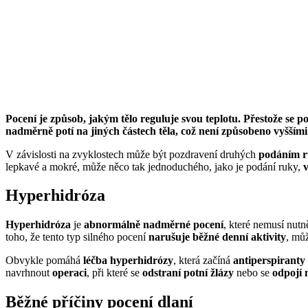
Pocení je způsob, jakým tělo reguluje svou teplotu. Přestože se
nadměrně potí na jiných částech těla, což není způsobeno vyšším
V závislosti na zvyklostech může být pozdravení druhých
podáním ru
lepkavé a mokré, může něco tak jednoduchého, jako je podání ruky,
v
Hyperhidróza
Hyperhidróza
je
abnormálně nadměrné pocení
, které nemusí nutn
toho, že tento typ silného pocení
narušuje běžné denní aktivity
, mů
Obvykle pomáhá
léčba hyperhidrózy
, která začíná
antiperspiranty
navrhnout
operaci
, při které se
odstraní potní žlázy
nebo se
odpojí
Běžné příčiny pocení dlaní