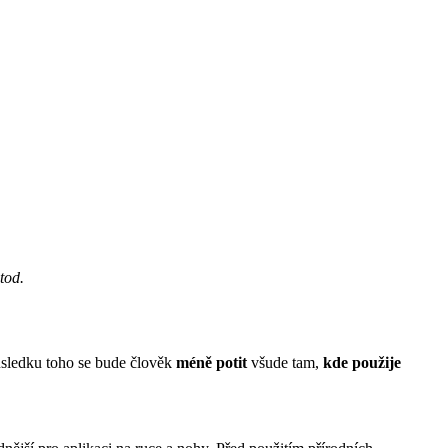
tod.
ůsledku toho se bude člověk
méně potit
všude tam,
kde použije