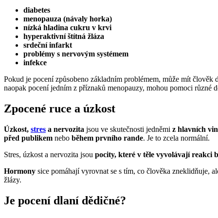
diabetes
menopauza (návaly horka)
nízká hladina cukru v krvi
hyperaktivní štítná žláza
srdeční infarkt
problémy s nervovým systémem
infekce
Pokud je pocení způsobeno základním problémem, může mít člověk d
naopak pocení jedním z příznaků menopauzy, mohou pomoci různé dop
Zpocené ruce a úzkost
Úzkost,
stres
a nervozita
jsou ve skutečnosti jedněmi
z hlavních vi
před publikem
nebo
během prvního rande
. Je to zcela normální.
Stres, úzkost a nervozita jsou
pocity, které v těle vyvolávají reakci 
Hormony
sice pomáhají vyrovnat se s tím, co člověka zneklidňuje, a
žlázy.
Je pocení dlaní dědičné?