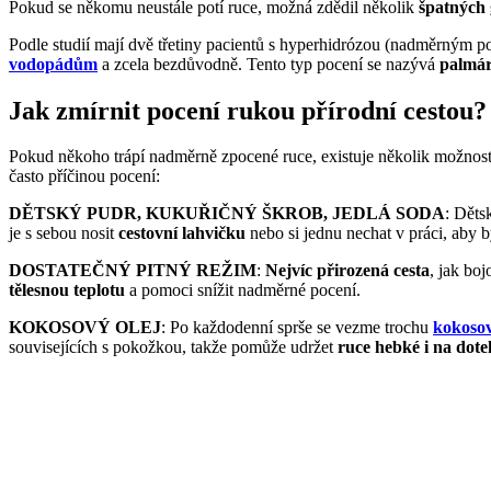
Pokud se někomu neustále potí ruce, možná zdědil několik
špatných
Podle studií mají dvě třetiny pacientů s hyperhidrózou (nadměrným 
vodopádům
a zcela bezdůvodně. Tento typ pocení se nazývá
palmár
Jak zmírnit pocení rukou přírodní cestou?
Pokud někoho trápí nadměrně zpocené ruce, existuje několik možnost
často příčinou pocení:
DĚTSKÝ PUDR, KUKUŘIČNÝ ŠKROB, JEDLÁ SODA
: Děts
je s sebou nosit
cestovní lahvičku
nebo si jednu nechat v práci, aby b
DOSTATEČNÝ PITNÝ REŽIM
:
Nejvíc přirozená cesta
, jak bo
tělesnou teplotu
a pomoci snížit nadměrné pocení.
KOKOSOVÝ OLEJ
: Po každodenní sprše se vezme trochu
kokosov
souvisejících s pokožkou, takže pomůže udržet
ruce hebké i na dote