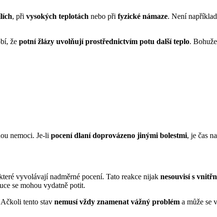
lích
, při
vysokých teplotách
nebo při
fyzické námaze
. Není například
bí, že
potní žlázy uvolňují prostřednictvím potu další teplo
. Bohuže
nou nemoci. Je-li
pocení dlaní doprovázeno jinými bolestmi
, je čas na
 které vyvolávají nadměrné pocení. Tato reakce nijak
nesouvisí s vnitř
ruce se mohou vydatně potit.
 Ačkoli tento stav
nemusí vždy znamenat vážný problém
a může se v