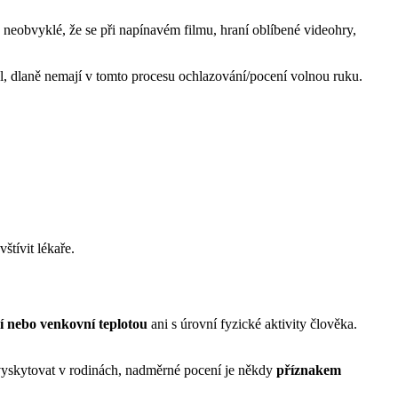
 neobvyklé, že se při napínavém filmu, hraní oblíbené videohry,
l, dlaně nemají v tomto procesu ochlazování/pocení volnou ruku.
vštívit lékaře.
ní nebo venkovní teplotou
ani s úrovní fyzické aktivity člověka.
yskytovat v rodinách, nadměrné pocení je někdy
příznakem