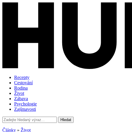
Recepty
Cestování
Rodina
Život
Zábava
Psychologie
Zajímavosti
Hledat
Články
»
Život