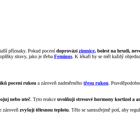
alší příznaky. Pokud pocení
doprovází
zimnice
, bolest na hrudi, ne
lňky stravy, jako je třeba
Feminus
. K lékaři by se měl každý objedna
níků pocení rukou
a zároveň nadměrného
třesu rukou
. Pravděpodobně
bojuj nebo uteč
. Tyto reakce
uvolňují stresové hormony kortizol a a
le zároveň
zvyšují tělesnou teplotu
. Tělo se samozřejmě potí, aby regul