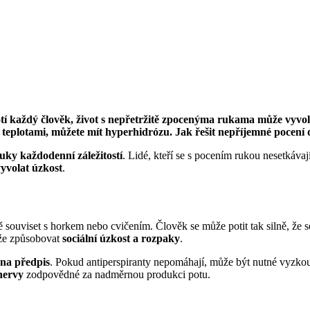
 potí každý člověk, život s nepřetržitě zpocenýma rukama může vyv
i teplotami, můžete mít hyperhidrózu. Jak řešit nepříjemné pocení 
ky každodenní záležitostí
. Lidé, kteří se s pocením rukou nesetkáva
yvolat úzkost
.
ě souviset s horkem nebo cvičením. Člověk se může potit tak silně, že
že způsobovat
sociální úzkost a rozpaky
.
 na předpis
. Pokud antiperspiranty nepomáhají, může být nutné vyzko
 nervy
zodpovědné za nadměrnou produkci potu.