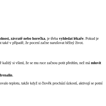
volnost, závratě nebo horečka
, je třeba
vyhledat lékaře
. Pokud je
t také v případě, že pocení začne narušovat běžný život.
 každý si všiml, že se mu ruce začnou potit předtím, než má
mluvit
drenalin
.
ovalo teplotu, takže když si člověk prochází úzkostí, aktivují se potní