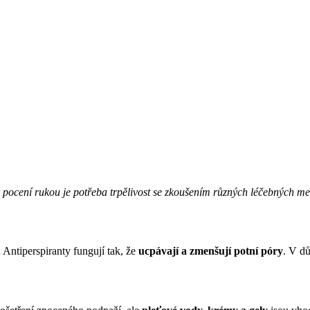
ě pocení rukou je potřeba trpělivost se zkoušením různých léčebných me
.
Antiperspiranty fungují tak, že
ucpávají a zmenšují potní póry
. V d