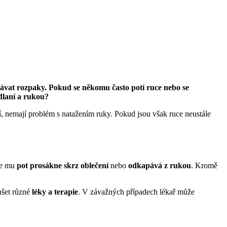
olávat rozpaky. Pokud se někomu často potí ruce nebo se
dlaní a rukou?
jí, nemají problém s natažením ruky. Pokud jsou však ruce neustále
 se mu
pot prosákne skrz oblečení
nebo
odkapává z rukou
. Kromě
ušet různé
léky a terapie
. V závažných případech lékař může