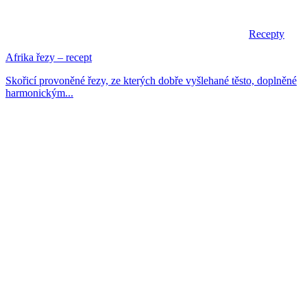
Recepty
Afrika řezy – recept
Skořicí provoněné řezy, ze kterých dobře vyšlehané těsto, doplněné
harmonickým...