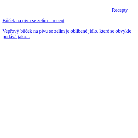
Recepty
Bůček na pivu se zelím – recept
Vepřový bůček na pivu se zelím je oblíbené jídlo, které se obvykle
podává jako...