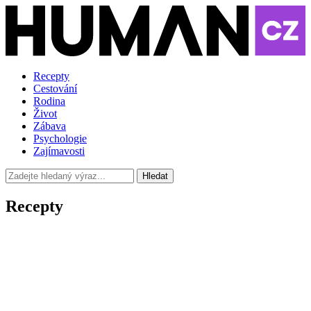
Recepty
Cestování
Rodina
Život
Zábava
Psychologie
Zajímavosti
Hledat
Recepty