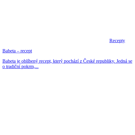
Recepty
Babeta – recept
Babeta je oblíbený recept, který pochází z České republiky. Jedná se
o tradiční pokrm,...