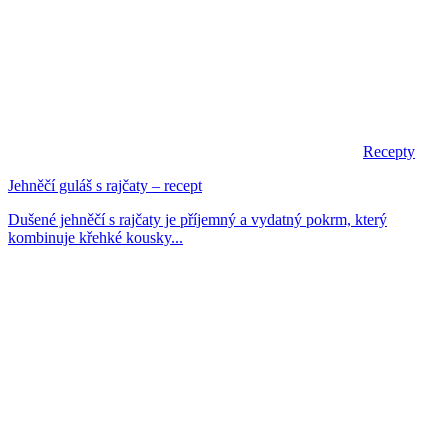
Recepty
Jehněčí guláš s rajčaty – recept
Dušené jehněčí s rajčaty je příjemný a vydatný pokrm, který
kombinuje křehké kousky...