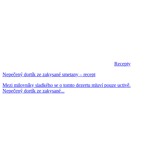
Recepty
Nepečený dortík ze zakysané smetany – recept
Mezi milovníky sladkého se o tomto dezertu mluví pouze uctivě.
Nepečený dortík ze zakysané...