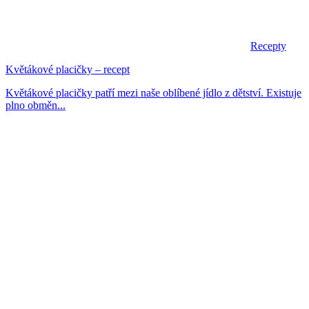
Recepty
Květákové placičky – recept
Květákové placičky patří mezi naše oblíbené jídlo z dětství. Existuje
plno obměn...