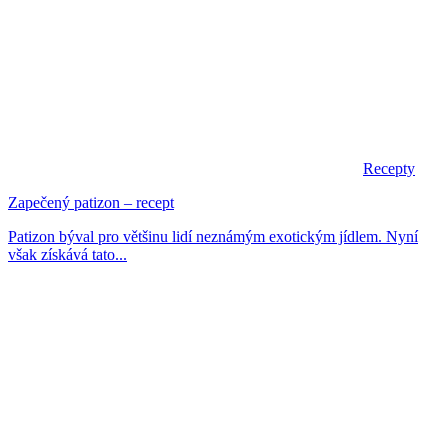
Recepty
Zapečený patizon – recept
Patizon býval pro většinu lidí neznámým exotickým jídlem. Nyní
však získává tato...