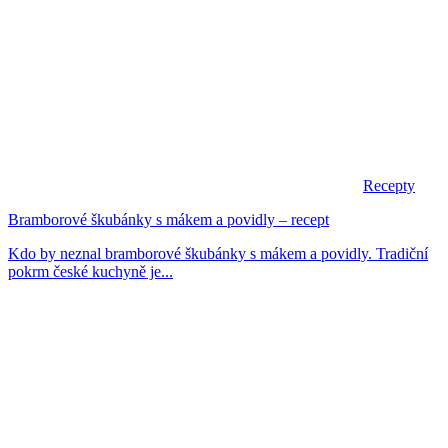
Recepty
Bramborové škubánky s mákem a povidly – recept
Kdo by neznal bramborové škubánky s mákem a povidly. Tradiční
pokrm české kuchyně je...