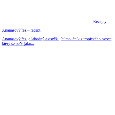
Recepty
Ananasový řez – recept
Ananasový řez je lahodný a osvěžující moučník z tropického ovoce,
který se peče jako...