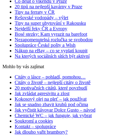
Co dělat o víkendu v Praze
20 tipů na nejlepší kavárny v Praze
Tipy na ferraty v ČR
Rešovské vodopády – výlet
Tipy na super ubytování v Rakousku
Nejdelší řeky ČR a Evropy
Bosé stezky: Kam vyrazit na barefoot
Nezapomenutelná rozlučka se svobodou
Spolupráce České pošty a Wish
Nákup na eBay – co se vyplatí koupit
Na kterých sociálních sítích být aktivní
Mohlo by vás zajímat
Citáty o lásce – pohladí, pomohou…
Citáty o životě – nejlepší citáty o životě
20 motivačních citátů, které povzbudí
Jak zvládat agresivitu a zlost
Kokosový olej na pleť – jak používat
Jak se snadno zbavit kruhů pod očima
Jak vyčistit kávovar Dolce Gusto – návod
Chemické WC – jak funguje, jak vybrat
Soukromí a cookies
Kontakt – spolupráce
Jak dlouho vařit brambory?