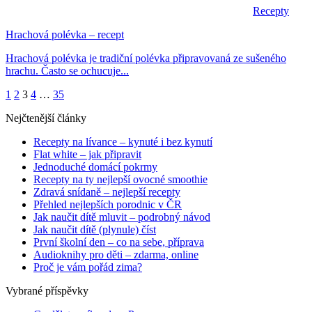
Recepty
Hrachová polévka – recept
Hrachová polévka je tradiční polévka připravovaná ze sušeného
hrachu. Často se ochucuje...
1
2
3
4
…
35
Nejčtenější články
Recepty na lívance – kynuté i bez kynutí
Flat white – jak připravit
Jednoduché domácí pokrmy
Recepty na ty nejlepší ovocné smoothie
Zdravá snídaně – nejlepší recepty
Přehled nejlepších porodnic v ČR
Jak naučit dítě mluvit – podrobný návod
Jak naučit dítě (plynule) číst
První školní den – co na sebe, příprava
Audioknihy pro děti – zdarma, online
Proč je vám pořád zima?
Vybrané příspěvky