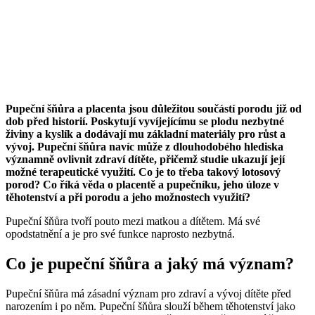
Pupeční šňůra a placenta jsou důležitou součástí porodu již od
dob před historií. Poskytují vyvíjejícímu se plodu nezbytné
živiny a kyslík a dodávají mu základní materiály pro růst a
vývoj. Pupeční šňůra navíc může z dlouhodobého hlediska
významně ovlivnit zdraví dítěte, přičemž studie ukazují její
možné terapeutické využití. Co je to třeba takový lotosový
porod? Co říká věda o placentě a pupečníku, jeho úloze v
těhotenství a při porodu a jeho možnostech využití?
Pupeční šňůra tvoří pouto mezi matkou a dítětem. Má své
opodstatnění a je pro své funkce naprosto nezbytná.
Co je pupeční šňůra a jaký má význam?
Pupeční šňůra má zásadní význam pro zdraví a vývoj dítěte před
narozením i po něm. Pupeční šňůra slouží během těhotenství jako