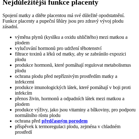
Nejdůležitější funkce placenty
Spojení matky a dítěte placentou má své důležité opodstatnění.
Funkce placenty a pupeční šňůry jsou pro zdravý vývoj plodu
zásadní.
výměna plynů (kyslíku a oxidu uhličitého) mezi matkou a
plodem
vylučování hormonů pro udržení těhotenství
filtrace toxinů a léků od matky, aby se zabránilo expozici
plodu
produkce hormonů, které pomáhají regulovat metabolismus
plodu
ochrana plodu před nepříznivým prostředím matky a
infekcemi
produkce imunologických látek, které pomáhají v boji proti
infekcím
přenos živin, hormonů a odpadních látek mezi matkou a
plodem
produkce výživy, jako jsou vitaminy a bílkoviny, pro podporu
normálního růstu plodu
ochrana před
předčasným porodem
příspěvek k termoregulaci plodu, zejména v chladném
prostředí