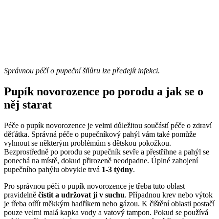
Správnou péčí o pupeční šňůru lze předejít infekci.
Pupík novorozence po porodu a jak se o
něj starat
Péče o pupík novorozence je velmi důležitou součástí péče o zdraví
děťátka. Správná péče o pupečníkový pahýl vám také pomůže
vyhnout se některým problémům s dětskou pokožkou.
Bezprostředně po porodu se pupečník sevře a přestřihne a pahýl se
ponechá na místě, dokud přirozeně neodpadne. Úplné zahojení
pupečního pahýlu obvykle trvá
1-3 týdny
.
Pro správnou péči o pupík novorozence je třeba tuto oblast
pravidelně
čistit a udržovat ji v suchu
. Případnou krev nebo výtok
je třeba otřít měkkým hadříkem nebo gázou. K čištění oblasti postačí
pouze velmi malá kapka vody a vatový tampon. Pokud se používá