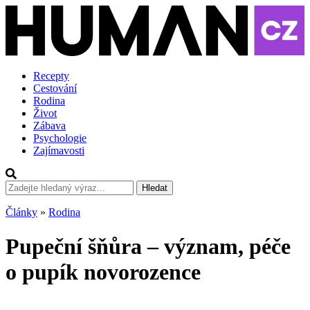
Recepty
Cestování
Rodina
Život
Zábava
Psychologie
Zajímavosti
Hledat
Články
»
Rodina
Pupeční šňůra – význam, péče
o pupík novorozence