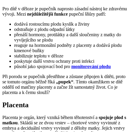
Pro dítě v děloze je pupečník naprosto zásadní nástroj ke zdravému
vývoji. Mezi
nejdůležitější funkce
pupeční šňůry patří:
dodává rostoucímu plodu kyslík a živiny
odstraňuje z plodu odpadní látky
přenáší hormony, protilátky a další sloučeniny z matky do
vyvíjejícího se plodu
reaguje na hormonální podněty z placenty a dodává plodu
kmenové buňky
stabilizuje teplotu v děloze
poskytuje další vrstvu ochrany proti infekci
působí jako spojovací bod pro
monitorování plodu
Při porodu se pupečník přestřihne a zůstane připojen k dítěti, proto
se tomuto orgánu běžně říká
„pupek“
. Tímto okamžikem se dítě
oddělí od matčiny placenty a začne žít samostatný život. Co je
placenta a k čemu slouží?
Placenta
Placenta je orgán, který vzniká během těhotenství a
spojuje plod s
matkou
. Skládá se ze dvou vrstev – choriové vrstvy vyvinuté z
embrya a deciduální vrstvy vyvinuté z dělohy matky. Jejich vrstvy