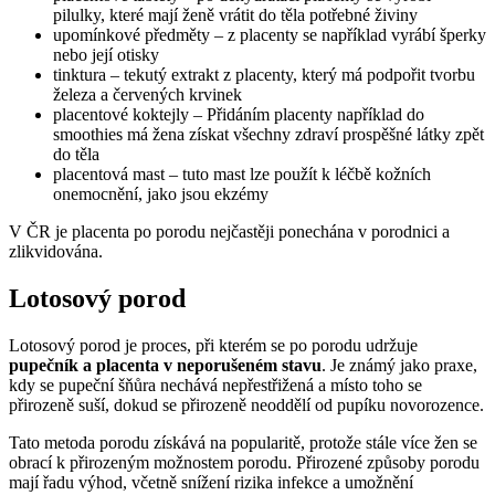
pilulky, které mají ženě vrátit do těla potřebné živiny
upomínkové předměty – z placenty se například vyrábí šperky
nebo její otisky
tinktura – tekutý extrakt z placenty, který má podpořit tvorbu
železa a červených krvinek
placentové koktejly – Přidáním placenty například do
smoothies má žena získat všechny zdraví prospěšné látky zpět
do těla
placentová mast – tuto mast lze použít k léčbě kožních
onemocnění, jako jsou ekzémy
V ČR je placenta po porodu nejčastěji ponechána v porodnici a
zlikvidována.
Lotosový porod
Lotosový porod je proces, při kterém se po porodu udržuje
pupečník a placenta v neporušeném stavu
. Je známý jako praxe,
kdy se pupeční šňůra nechává nepřestřižená a místo toho se
přirozeně suší, dokud se přirozeně neoddělí od pupíku novorozence.
Tato metoda porodu získává na popularitě, protože stále více žen se
obrací k přirozeným možnostem porodu. Přirozené způsoby porodu
mají řadu výhod, včetně snížení rizika infekce a umožnění