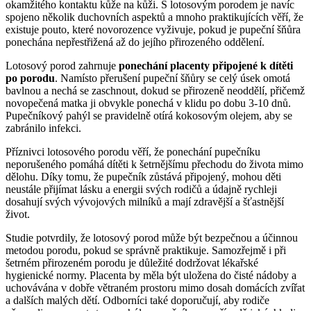
okamžitého kontaktu kůže na kůži. S lotosovým porodem je navíc
spojeno několik duchovních aspektů a mnoho praktikujících věří, že
existuje pouto, které novorozence vyživuje, pokud je pupeční šňůra
ponechána nepřestřižená až do jejího přirozeného oddělení.
Lotosový porod zahrnuje
ponechání placenty připojené k dítěti
po porodu
. Namísto přerušení pupeční šňůry se celý úsek omotá
bavlnou a nechá se zaschnout, dokud se přirozeně neoddělí, přičemž
novopečená matka ji obvykle ponechá v klidu po dobu 3-10 dnů.
Pupečníkový pahýl se pravidelně otírá kokosovým olejem, aby se
zabránilo infekci.
Příznivci lotosového porodu věří, že ponechání pupečníku
neporušeného pomáhá dítěti k šetrnějšímu přechodu do života mimo
dělohu. Díky tomu, že pupečník zůstává připojený, mohou děti
neustále přijímat lásku a energii svých rodičů a údajně rychleji
dosahují svých vývojových milníků a mají zdravější a šťastnější
život.
Studie potvrdily, že lotosový porod může být bezpečnou a účinnou
metodou porodu, pokud se správně praktikuje. Samozřejmě i při
šetrném přirozeném porodu je důležité dodržovat lékařské
hygienické normy. Placenta by měla být uložena do čisté nádoby a
uchovávána v dobře větraném prostoru mimo dosah domácích zvířat
a dalších malých dětí. Odborníci také doporučují, aby rodiče