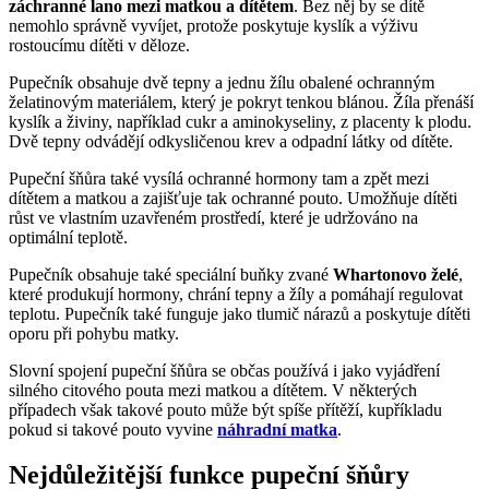
záchranné lano mezi matkou a dítětem
. Bez něj by se dítě
nemohlo správně vyvíjet, protože poskytuje kyslík a výživu
rostoucímu dítěti v děloze.
Pupečník obsahuje dvě tepny a jednu žílu obalené ochranným
želatinovým materiálem, který je pokryt tenkou blánou. Žíla přenáší
kyslík a živiny, například cukr a aminokyseliny, z placenty k plodu.
Dvě tepny odvádějí odkysličenou krev a odpadní látky od dítěte.
Pupeční šňůra také vysílá ochranné hormony tam a zpět mezi
dítětem a matkou a zajišťuje tak ochranné pouto. Umožňuje dítěti
růst ve vlastním uzavřeném prostředí, které je udržováno na
optimální teplotě.
Pupečník obsahuje také speciální buňky zvané
Whartonovo želé
,
které produkují hormony, chrání tepny a žíly a pomáhají regulovat
teplotu. Pupečník také funguje jako tlumič nárazů a poskytuje dítěti
oporu při pohybu matky.
Slovní spojení pupeční šňůra se občas používá i jako vyjádření
silného citového pouta mezi matkou a dítětem. V některých
případech však takové pouto může být spíše přítěží, kupříkladu
pokud si takové pouto vyvine
náhradní matka
.
Nejdůležitější funkce pupeční šňůry