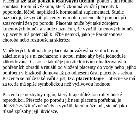
Placentu
lze také použít k lékařským účelům
, pokud s tím rodina
souhlasí. Probíhá výzkum, který zkoumá využití placenty k
poporodní léčbě, například k hormonální suplementaci. Studie
naznačují, že využití placenty by mohlo potenciálně pomoci při
zotavování žen po porodu. Placenta může být také zdrojem
kmenových buněk a studie naznačují, že využití kmenových buněk
z placenty má potenciál k léčbě nemocí, jako je Parkinsonova
choroba nebo roztroušená skleróza.
V některých kulturách je placenta považována za duchovní
záležitost a je s ní zacházeno s úctou, místo aby byla jednoduše
zlikvidována. Často se tak děje prostřednictvím ritualizovaných
pohřebních obřadů a rituálů od vložení placenty do vody nebo jejího
pohřbení v blízkosti domova až po odnesení části placenty s sebou.
Placenta se může také vařit a jíst, tzv.
placentofagie
– obecně se má
za to, že má spíše symbolickou než výživovou hodnotu.
Placenta je nezbytný orgán, který hraje důležitou roli v lidské
reprodukci. Přestože po porodu již není placenta potřebná, je
důležité zvážit různé účely a využití, které může mít, stejně jako
různé způsoby její likvidace.