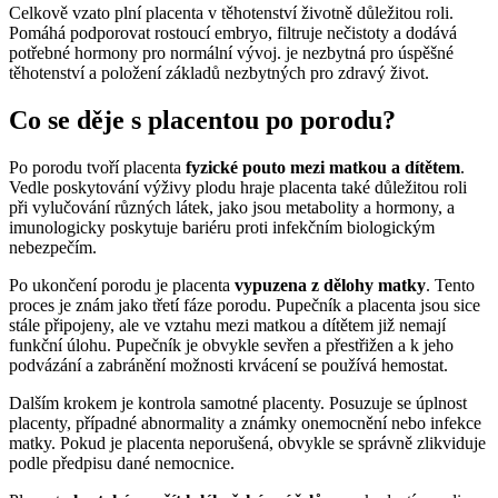
Celkově vzato plní placenta v těhotenství životně důležitou roli.
Pomáhá podporovat rostoucí embryo, filtruje nečistoty a dodává
potřebné hormony pro normální vývoj. je nezbytná pro úspěšné
těhotenství a položení základů nezbytných pro zdravý život.
Co se děje s placentou po porodu?
Po porodu tvoří placenta
fyzické pouto mezi matkou a dítětem
.
Vedle poskytování výživy plodu hraje placenta také důležitou roli
při vylučování různých látek, jako jsou metabolity a hormony, a
imunologicky poskytuje bariéru proti infekčním biologickým
nebezpečím.
Po ukončení porodu je placenta
vypuzena z dělohy matky
. Tento
proces je znám jako třetí fáze porodu. Pupečník a placenta jsou sice
stále připojeny, ale ve vztahu mezi matkou a dítětem již nemají
funkční úlohu. Pupečník je obvykle sevřen a přestřižen a k jeho
podvázání a zabránění možnosti krvácení se používá hemostat.
Dalším krokem je kontrola samotné placenty. Posuzuje se úplnost
placenty, případné abnormality a známky onemocnění nebo infekce
matky. Pokud je placenta neporušená, obvykle se správně zlikviduje
podle předpisu dané nemocnice.