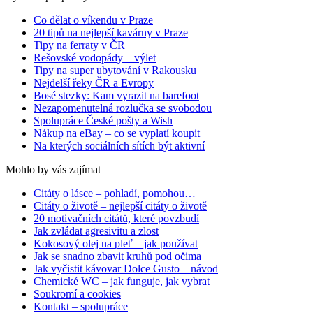
Co dělat o víkendu v Praze
20 tipů na nejlepší kavárny v Praze
Tipy na ferraty v ČR
Rešovské vodopády – výlet
Tipy na super ubytování v Rakousku
Nejdelší řeky ČR a Evropy
Bosé stezky: Kam vyrazit na barefoot
Nezapomenutelná rozlučka se svobodou
Spolupráce České pošty a Wish
Nákup na eBay – co se vyplatí koupit
Na kterých sociálních sítích být aktivní
Mohlo by vás zajímat
Citáty o lásce – pohladí, pomohou…
Citáty o životě – nejlepší citáty o životě
20 motivačních citátů, které povzbudí
Jak zvládat agresivitu a zlost
Kokosový olej na pleť – jak používat
Jak se snadno zbavit kruhů pod očima
Jak vyčistit kávovar Dolce Gusto – návod
Chemické WC – jak funguje, jak vybrat
Soukromí a cookies
Kontakt – spolupráce