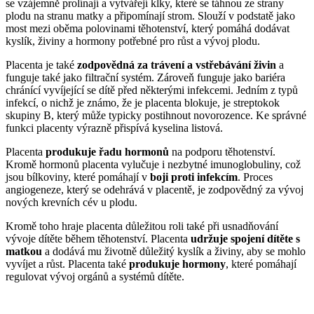
se vzájemně prolínají a vytvářejí klky, které se táhnou ze strany
plodu na stranu matky a připomínají strom. Slouží v podstatě jako
most mezi oběma polovinami těhotenství, který pomáhá dodávat
kyslík, živiny a hormony potřebné pro růst a vývoj plodu.
Placenta je také
zodpovědná za trávení a vstřebávání živin
a
funguje také jako filtrační systém. Zároveň funguje jako bariéra
chránící vyvíjející se dítě před některými infekcemi. Jedním z typů
infekcí, o nichž je známo, že je placenta blokuje, je streptokok
skupiny B, který může typicky postihnout novorozence. Ke správné
funkci placenty výrazně přispívá kyselina listová.
Placenta
produkuje řadu hormonů
na podporu těhotenství.
Kromě hormonů placenta vylučuje i nezbytné imunoglobuliny, což
jsou bílkoviny, které pomáhají v
boji proti infekcím
. Proces
angiogeneze, který se odehrává v placentě, je zodpovědný za vývoj
nových krevních cév u plodu.
Kromě toho hraje placenta důležitou roli také při usnadňování
vývoje dítěte během těhotenství. Placenta
udržuje spojení dítěte s
matkou
a dodává mu životně důležitý kyslík a živiny, aby se mohlo
vyvíjet a růst. Placenta také
produkuje hormony
, které pomáhají
regulovat vývoj orgánů a systémů dítěte.