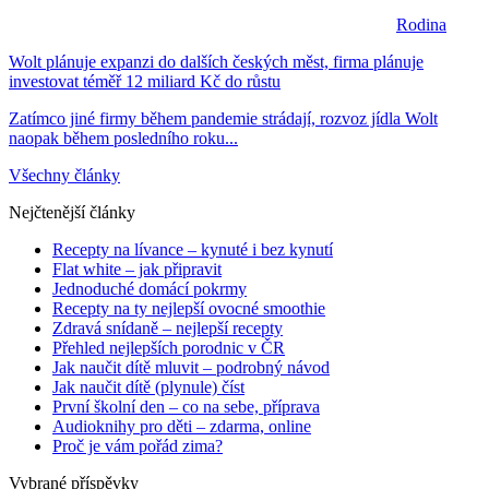
Rodina
Wolt plánuje expanzi do dalších českých měst, firma plánuje
investovat téměř 12 miliard Kč do růstu
Zatímco jiné firmy během pandemie strádají, rozvoz jídla Wolt
naopak během posledního roku...
Všechny články
Nejčtenější články
Recepty na lívance – kynuté i bez kynutí
Flat white – jak připravit
Jednoduché domácí pokrmy
Recepty na ty nejlepší ovocné smoothie
Zdravá snídaně – nejlepší recepty
Přehled nejlepších porodnic v ČR
Jak naučit dítě mluvit – podrobný návod
Jak naučit dítě (plynule) číst
První školní den – co na sebe, příprava
Audioknihy pro děti – zdarma, online
Proč je vám pořád zima?
Vybrané příspěvky