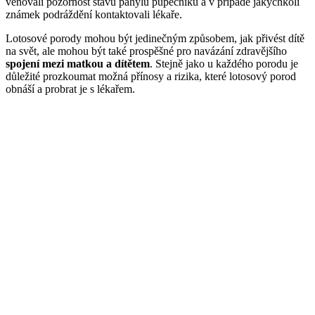
věnovali pozornost stavu pahýlu pupečníku a v případě jakýchkoli
známek podráždění kontaktovali lékaře.
Lotosové porody mohou být jedinečným způsobem, jak přivést dítě
na svět, ale mohou být také prospěšné pro navázání zdravějšího
spojení mezi matkou a dítětem
. Stejně jako u každého porodu je
důležité prozkoumat možná přínosy a rizika, které lotosový porod
obnáší a probrat je s lékařem.