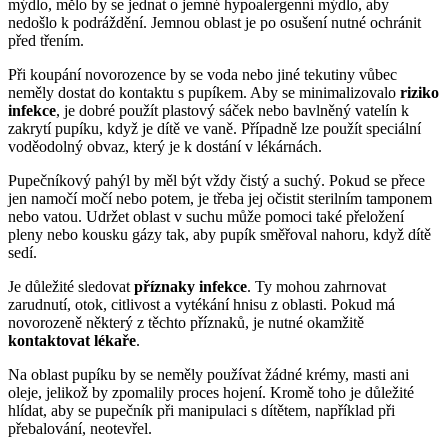
mýdlo, mělo by se jednat o jemné hypoalergenní mýdlo, aby
nedošlo k podráždění. Jemnou oblast je po osušení nutné ochránit
před třením.
Při koupání novorozence by se voda nebo jiné tekutiny vůbec
neměly dostat do kontaktu s pupíkem. Aby se minimalizovalo
riziko
infekce
, je dobré použít plastový sáček nebo bavlněný vatelín k
zakrytí pupíku, když je dítě ve vaně. Případně lze použít speciální
voděodolný obvaz, který je k dostání v lékárnách.
Pupečníkový pahýl by měl být vždy čistý a suchý. Pokud se přece
jen namočí močí nebo potem, je třeba jej očistit sterilním tamponem
nebo vatou. Udržet oblast v suchu může pomoci také přeložení
pleny nebo kousku gázy tak, aby pupík směřoval nahoru, když dítě
sedí.
Je důležité sledovat
příznaky infekce
. Ty mohou zahrnovat
zarudnutí, otok, citlivost a vytékání hnisu z oblasti. Pokud má
novorozeně některý z těchto příznaků, je nutné okamžitě
kontaktovat lékaře
.
Na oblast pupíku by se neměly používat žádné krémy, masti ani
oleje, jelikož by zpomalily proces hojení. Kromě toho je důležité
hlídat, aby se pupečník při manipulaci s dítětem, například při
přebalování, neotevřel.