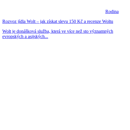
Rodina
Rozvoz jídla Wolt – jak získat slevu 150 Kč a recenze Woltu
Wolt je donášková služba, která ve více než sto významných
evropských a asijských...