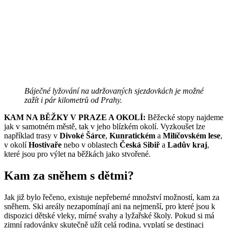
Báječné lyžování na udržovaných sjezdovkách je možné
zažít i pár kilometrů od Prahy.
KAM NA BĚŽKY V PRAZE A OKOLÍ:
Běžecké stopy najdeme
jak v samotném městě, tak v jeho blízkém okolí. Vyzkoušet lze
například trasy v
Divoké Šárce
,
Kunratickém
a
Milíčovském lese
,
v okolí
Hostivaře
nebo v oblastech
Česká Sibiř
a
Ladův kraj
,
které jsou pro výlet na běžkách jako stvořené.
Kam za sněhem s dětmi?
Jak již bylo řečeno, existuje nepřeberné množství možností, kam za
sněhem. Ski areály nezapomínají ani na nejmenší, pro které jsou k
dispozici dětské vleky, mírné svahy a lyžařské školy. Pokud si má
zimní radovánky skutečně užít celá rodina, vyplatí se destinaci