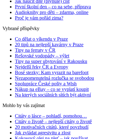
Jak naučit dítě (plynule) číst
První školní den – co na sebe, příprava
Audioknihy pro děti – zdarma, online
Proč je vám pořád zima?
Vybrané příspěvky
Co dělat o víkendu v Praze
20 tipů na nejlepší kavárny v Praze
Tipy na ferraty v ČR
Rešovské vodopády – výlet
Tipy na super ubytování v Rakousku
Nejdelší řeky ČR a Evropy
Bosé stezky: Kam vyrazit na barefoot
Nezapomenutelná rozlučka se svobodou
Spolupráce České pošty a Wish
Nákup na eBay – co se vyplatí koupit
Na kterých sociálních sítích být aktivní
Mohlo by vás zajímat
Citáty o lásce – pohladí, pomohou…
Citáty o životě – nejlepší citáty o životě
20 motivačních citátů, které povzbudí
Jak zvládat agresivitu a zlost
Kokosový olej na pleť – jak používat