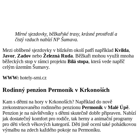
Mírné sjezdovky, běžkařské trasy, krásné prostředí a
čistý vzduch nabízí NP Šumava.
Mezi oblíbené sjezdovky v blízkém okolí patří například
Kvilda
,
Javor
,
Zadov
nebo
Železná Ruda
. Běžkaři mohou využít mnoha
běžeckých stop v rámci projektu
Bílá stopa
, která vede napříč
celým územím Šumavy.
WWW:
hotely-srni.cz
Rodinný penzion Permoník v Krkonoších
Kam s dětmi na hory v Krkonoších? Například do nově
zrekonstruovaného rodinného penzionu
Permoník
v
Malé Úpě
.
Penzion je na návštěvníky s dětmi skutečně dobře připraven. Nabízí
jak dostatečný komfort pro rodiče, tak herny a animační programy
pro děti všech věkových kategorií. Děti jistě ocení také pohádkovou
výmalbu na zdech každého pokoje na Permoníku.