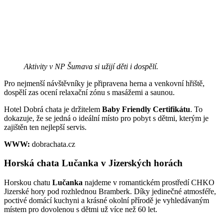
Aktivity v NP Šumava si užijí děti i dospělí.
Pro nejmenší návštěvníky je připravena herna a venkovní hřiště,
dospělí zas ocení relaxační zónu s masážemi a saunou.
Hotel Dobrá chata je držitelem
Baby Friendly Certifikátu
. To
dokazuje, že se jedná o ideální místo pro pobyt s dětmi, kterým je
zajištěn ten nejlepší servis.
WWW:
dobrachata.cz
Horská chata Lučanka v Jizerských horách
Horskou chatu
Lučanka
najdeme v romantickém prostředí CHKO
Jizerské hory pod rozhlednou Bramberk. Díky jedinečné atmosféře,
poctivé domácí kuchyni a krásné okolní přírodě je vyhledávaným
místem pro dovolenou s dětmi už více než 60 let.