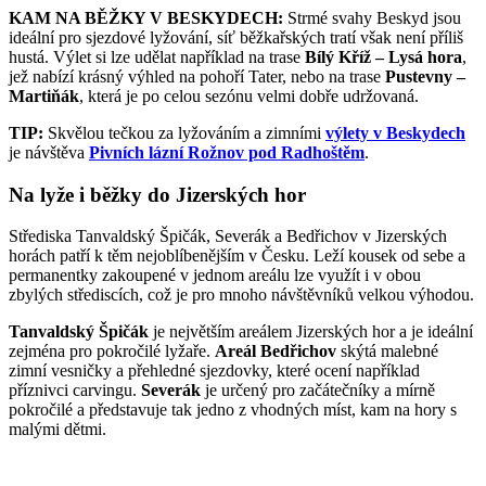
KAM NA BĚŽKY V BESKYDECH:
Strmé svahy Beskyd jsou
ideální pro sjezdové lyžování, síť běžkařských tratí však není příliš
hustá. Výlet si lze udělat například na trase
Bílý Kříž – Lysá hora
,
jež nabízí krásný výhled na pohoří Tater, nebo na trase
Pustevny –
Martiňák
, která je po celou sezónu velmi dobře udržovaná.
TIP:
Skvělou tečkou za lyžováním a zimními
výlety v Beskydech
je návštěva
Pivních lázní Rožnov pod Radhoštěm
.
Na lyže i běžky do Jizerských hor
Střediska Tanvaldský Špičák, Severák a Bedřichov
v Jizerských
horách patří k těm nejoblíbenějším v Česku. Leží kousek od sebe a
permanentky zakoupené v jednom areálu lze využít i v obou
zbylých střediscích, což je pro mnoho návštěvníků velkou výhodou.
Tanvaldský Špičák
je největším areálem Jizerských hor a je ideální
zejména pro pokročilé lyžaře.
Areál Bedřichov
skýtá malebné
zimní vesničky a přehledné sjezdovky, které ocení například
příznivci carvingu.
Severák
je určený pro začátečníky a mírně
pokročilé a představuje tak jedno z vhodných míst, kam na hory s
malými dětmi.