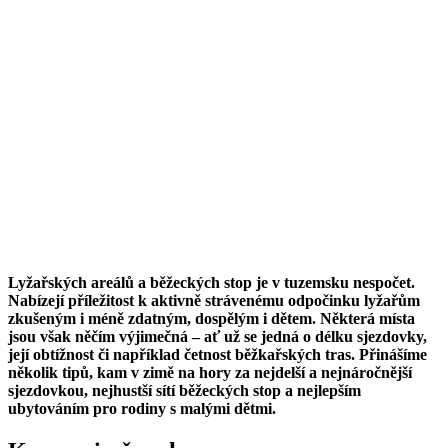
Lyžařských areálů a běžeckých stop je v tuzemsku nespočet.
Nabízejí příležitost k aktivně strávenému odpočinku lyžařům
zkušeným i méně zdatným, dospělým i dětem. Některá místa
jsou však něčím výjimečná – ať už se jedná o délku sjezdovky,
její obtížnost či například četnost běžkařských tras. Přinášíme
několik tipů, kam v zimě na hory za nejdelší a nejnáročnější
sjezdovkou, nejhustší sítí běžeckých stop a nejlepším
ubytováním pro rodiny s malými dětmi.