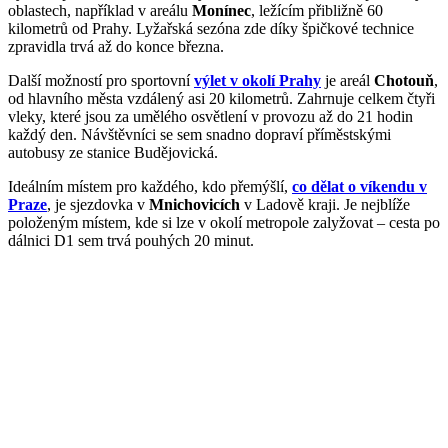
oblastech, například v areálu
Monínec
, ležícím přibližně 60
kilometrů od Prahy. Lyžařská sezóna zde díky špičkové technice
zpravidla trvá až do konce března.
Další možností pro sportovní
výlet v okolí Prahy
je areál
Chotouň
,
od hlavního města vzdálený asi 20 kilometrů. Zahrnuje celkem čtyři
vleky, které jsou za umělého osvětlení v provozu až do 21 hodin
každý den. Návštěvníci se sem snadno dopraví příměstskými
autobusy ze stanice Budějovická.
Ideálním místem pro každého, kdo přemýšlí,
co dělat o víkendu v
Praze
, je sjezdovka v
Mnichovicích
v Ladově kraji. Je nejblíže
položeným místem, kde si lze v okolí metropole zalyžovat – cesta po
dálnici D1 sem trvá pouhých 20 minut.