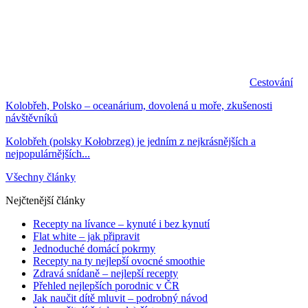
Cestování
Kolobřeh, Polsko – oceanárium, dovolená u moře, zkušenosti
návštěvníků
Kolobřeh (polsky Kołobrzeg) je jedním z nejkrásnějších a
nejpopulárnějších...
Všechny články
Nejčtenější články
Recepty na lívance – kynuté i bez kynutí
Flat white – jak připravit
Jednoduché domácí pokrmy
Recepty na ty nejlepší ovocné smoothie
Zdravá snídaně – nejlepší recepty
Přehled nejlepších porodnic v ČR
Jak naučit dítě mluvit – podrobný návod