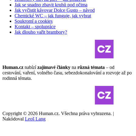
Jak se snadno zbavit kruhů pod očima
Jak vyčistit kávovar Dolce Gusto – návod
Chemické WC – jak funguje, jak vybrat
Soukromí a cookies
Kontakt – spolupráce
Jak dlouho vařit brambory?
Human.cz
nabízí
zajímavé články
na
různá témata
– od
cestování, vaření, volného času, sebezdokonalování a rozvoje až po
rodinná témata.
Copyright © 2026 Human.cz. Všechna práva vyhrazena. |
Nakódoval
Leoš Lang