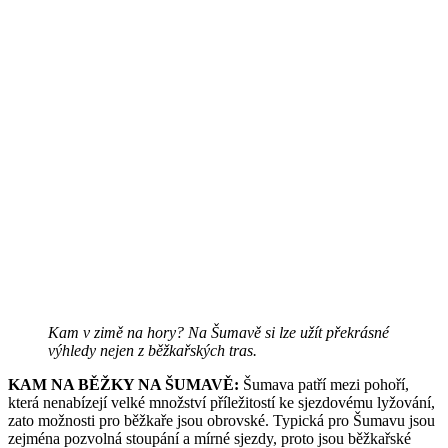
Kam v zimě na hory? Na Šumavě si lze užít překrásné
výhledy nejen z běžkařských tras.
KAM NA BĚŽKY NA ŠUMAVĚ:
Šumava patří mezi pohoří,
která nenabízejí velké množství příležitostí ke sjezdovému lyžování,
zato možnosti pro běžkaře jsou obrovské. Typická pro Šumavu jsou
zejména pozvolná stoupání a mírné sjezdy, proto jsou běžkařské