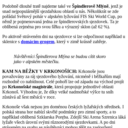
Podobně dlouhé tratě najdeme také ve
Špindlerově Mlýně
, jenž je
snad nejpopulárnější sjezdařskou oblastí u nás. Několikrát se zde
pořádal Světový pohár v alpském lyžování FIS Ski World Cup, po
němž je pojmenovaná jedna ze špindlerovských sjezdovek. Ta je
oblíbená zejména pro svou šířku a výrazný sklon (až 62 %).
Po aktivně stráveném dni na sjezdovce si lze odpočinout například u
sklenice s
domácím grogem
, který v zimě krásně zahřeje.
Návštěvníci Špindlerova Mlýna se budou cítit skoro
jako v alpském městečku.
KAM NA BĚŽKY V KRKONOŠÍCH:
Krkonoše jsou
považovány za ráj sjezdového lyžování, nicméně i běžkařům mají
rozhodně co nabídnout. Celé pohoří lze od západu na východ projít
po
Krkonošské magistrále
, která propojuje jednotlivé oblasti
Krkonoš. Výhodou je, že díky velké nadmořské výšce tu sníh
zůstává až šest měsíců v roce.
Krkonoše však nejsou jen doménou českých lyžařských středisek. I
polská strana hor nabízí skvělé podmínky pro zimní sporty, a to
například oblíbená Szklarska Poręba. Zdejší Ski Arena Szrenica láká
lyžaře všech úrovní svými různorodými sjezdovkami. A po dni
stráveném na svahu se návštěvníci mohou těšit na zasloužený