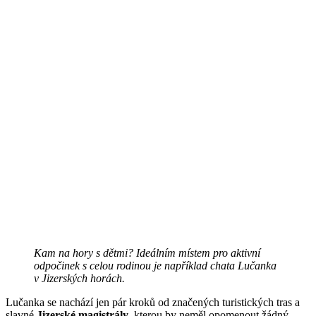
Kam na hory s dětmi? Ideálním místem pro aktivní
odpočinek s celou rodinou je například chata Lučanka
v Jizerských horách.
Lučanka se nachází jen pár kroků od značených turistických tras a
slavné
Jizerské magistrály
, kterou by neměl opomenout žádný