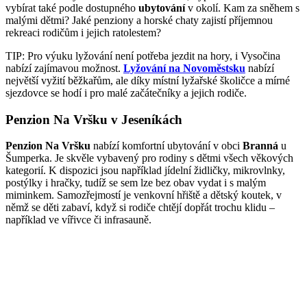
vybírat také podle dostupného
ubytování
v okolí. Kam za sněhem s
malými dětmi? Jaké penziony a horské chaty zajistí příjemnou
rekreaci rodičům i jejich ratolestem?
TIP: Pro výuku lyžování není potřeba jezdit na hory, i Vysočina
nabízí zajímavou možnost.
Lyžování na Novoměstsku
nabízí
největší vyžití běžkařům, ale díky místní lyžařské školičce a mírné
sjezdovce se hodí i pro malé začátečníky a jejich rodiče.
Penzion Na Vršku v Jeseníkách
Penzion Na Vršku
nabízí komfortní ubytování v obci
Branná
u
Šumperka. Je skvěle vybavený pro rodiny s dětmi všech věkových
kategorií. K dispozici jsou například jídelní židličky, mikrovlnky,
postýlky i hračky, tudíž se sem lze bez obav vydat i s malým
miminkem. Samozřejmostí je venkovní hřiště a dětský koutek, v
němž se děti zabaví, když si rodiče chtějí dopřát trochu klidu –
například ve vířivce či infrasauně.