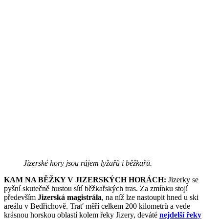
Jizerské hory jsou rájem lyžařů i běžkařů.
KAM NA BĚŽKY V JIZERSKÝCH HORÁCH:
Jizerky se
pyšní skutečně hustou sítí běžkařských tras. Za zmínku stojí
především
Jizerská magistrála
, na níž lze nastoupit hned u ski
areálu v Bedřichově. Trať měří celkem 200 kilometrů a vede
krásnou horskou oblastí kolem řeky Jizery, deváté
nejdelší řeky