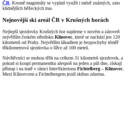
ČR
. Kromě magistrály se vyplatí využít i méně známých, zato
klidnějších běžeckých tras.
Nejnovější ski areál ČR v Krušných horách
Nejlepší sjezdovky Krušných hor najdeme v novém a zároveň
největším českém středisku
Klínovec
, které se nachází jen 120
kilometrů od Prahy. Největším lákadlem je bezpochyby téměř
tříkilometrová sjezdovka o šířce až 100 metrů.
Návštěvníci se mohou těšit na celkem 31 kilometrů sjezdovek, a
pokud si koupí permanentku alespoň na jeden a půl dne, získají
přístup i na tratě v rámci InterSkireionu
Fichtelberg – Klínovec
.
Mezi Klínovcem a Fichtelbergem jezdí skibus zdarma.