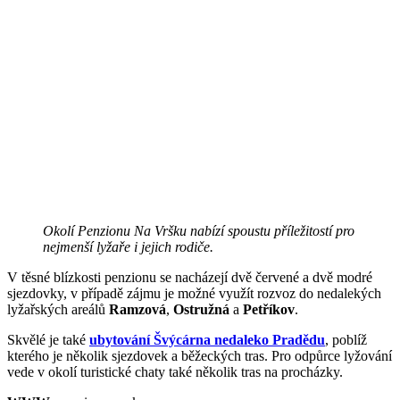
Okolí Penzionu Na Vršku nabízí spoustu příležitostí pro
nejmenší lyžaře i jejich rodiče.
V těsné blízkosti penzionu se nacházejí dvě červené a dvě modré
sjezdovky, v případě zájmu je možné využít rozvoz do nedalekých
lyžařských areálů
Ramzová
,
Ostružná
a
Petříkov
.
Skvělé je také
ubytování Švýcárna nedaleko Pradědu
, poblíž
kterého je několik sjezdovek a běžeckých tras. Pro odpůrce lyžování
vede v okolí turistické chaty také několik tras na procházky.