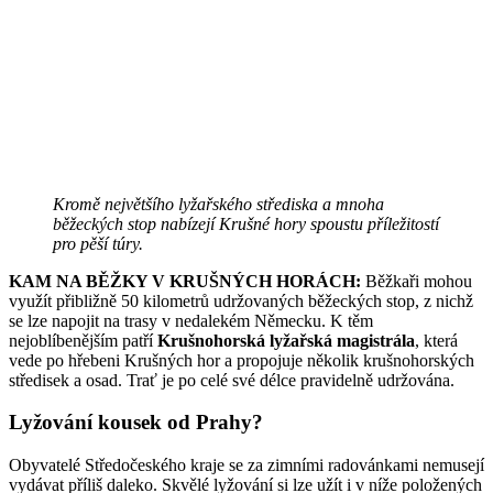
Kromě největšího lyžařského střediska a mnoha
běžeckých stop nabízejí Krušné hory spoustu příležitostí
pro pěší túry.
KAM NA BĚŽKY V KRUŠNÝCH HORÁCH:
Běžkaři mohou
využít přibližně 50 kilometrů udržovaných běžeckých stop, z nichž
se lze napojit na trasy v nedalekém Německu. K těm
nejoblíbenějším patří
Krušnohorská lyžařská magistrála
, která
vede po hřebeni Krušných hor a propojuje několik krušnohorských
středisek a osad. Trať je po celé své délce pravidelně udržována.
Lyžování kousek od Prahy?
Obyvatelé Středočeského kraje se za zimními radovánkami nemusejí
vydávat příliš daleko. Skvělé lyžování si lze užít i v níže položených