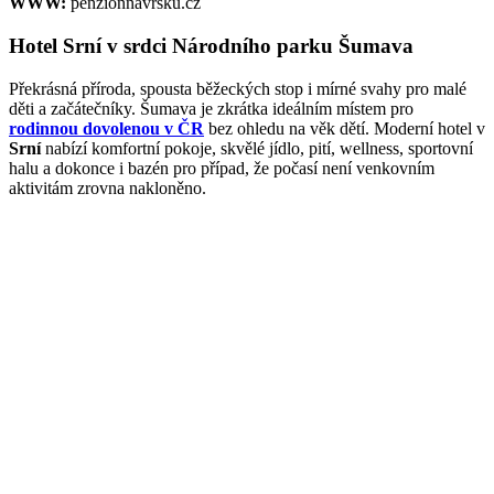
WWW:
penzionnavrsku.cz
Hotel Srní v srdci Národního parku Šumava
Překrásná příroda, spousta běžeckých stop i mírné svahy pro malé
děti a začátečníky. Šumava je zkrátka ideálním místem pro
rodinnou dovolenou v ČR
bez ohledu na věk dětí. Moderní hotel v
Srní
nabízí komfortní pokoje, skvělé jídlo, pití, wellness, sportovní
halu a dokonce i bazén pro případ, že počasí není venkovním
aktivitám zrovna nakloněno.