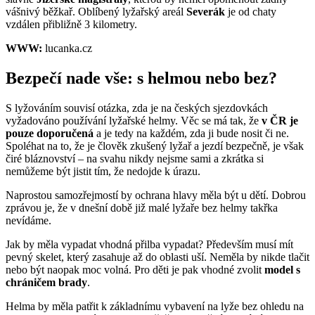
vášnivý běžkař. Oblíbený lyžařský areál
Severák
je od chaty
vzdálen přibližně 3 kilometry.
WWW:
lucanka.cz
Bezpečí nade vše: s helmou nebo bez?
S lyžováním souvisí otázka, zda je na českých sjezdovkách
vyžadováno používání lyžařské helmy. Věc se má tak, že
v ČR je
pouze doporučená
a je tedy na každém, zda ji bude nosit či ne.
Spoléhat na to, že je člověk zkušený lyžař a jezdí bezpečně, je však
čiré bláznovství – na svahu nikdy nejsme sami a zkrátka si
nemůžeme být jistit tím, že nedojde k úrazu.
Naprostou samozřejmostí by ochrana hlavy měla být u dětí. Dobrou
zprávou je, že v dnešní době již malé lyžaře bez helmy takřka
nevídáme.
Jak by měla vypadat vhodná přilba vypadat? Především musí mít
pevný skelet, který zasahuje až do oblasti uší. Neměla by nikde tlačit
nebo být naopak moc volná. Pro děti je pak vhodné zvolit
model s
chráničem brady
.
Helma by měla patřit k základnímu vybavení na lyže bez ohledu na