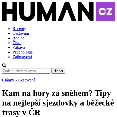
Recepty
Cestování
Rodina
Život
Zábava
Psychologie
Zajímavosti
Hledat
Články
»
Cestování
Kam na hory za sněhem? Tipy
na nejlepší sjezdovky a běžecké
trasy v ČR