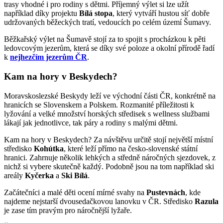
trasy vhodné i pro rodiny s dětmi. Příjemný výlet si lze užít
například díky projektu
Bílá stopa
, který vytváří hustou síť dobře
udržovaných běžeckých tratí, vedoucích po celém území Šumavy.
Běžkařský výlet na Šumavě stojí za to spojit s procházkou k pěti
ledovcovým jezerům, která se díky své poloze a okolní přírodě řadí
k
nejhezčím jezerům ČR
.
Kam na hory v Beskydech?
Moravskoslezské Beskydy leží ve východní části ČR, konkrétně na
hranicích se Slovenskem a Polskem. Rozmanité příležitosti k
lyžování a velké množství horských středisek s wellness službami
lákají jak jednotlivce, tak páry a rodiny s malými dětmi.
Kam na hory v Beskydech? Za návštěvu určitě stojí největší místní
středisko
Kohútka
, které leží přímo na česko-slovenské státní
hranici. Zahrnuje několik lehkých a středně náročných sjezdovek, z
nichž si vybere skutečně každý. Podobně jsou na tom například ski
areály
Kyčerka
a
Ski Bílá
.
Začátečníci a malé děti ocení mírné svahy na
Pustevnách
, kde
najdeme nejstarší dvousedačkovou lanovku v ČR. Středisko
Razula
je zase tím pravým pro náročnější lyžaře.