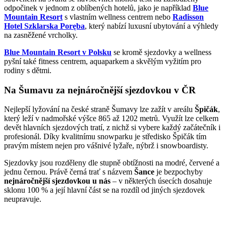
odpočinek v jednom z oblíbených hotelů, jako je například
Blue
Mountain Resort
s vlastním wellness centrem nebo
Radisson
Hotel Szklarska Poręba
, který nabízí luxusní ubytování a výhledy
na zasněžené vrcholky.
Blue Mountain Resort v Polsku
se kromě sjezdovky a wellness
pyšní také fitness centrem, aquaparkem a skvělým vyžitím pro
rodiny s dětmi.
Na Šumavu za nejnáročnější sjezdovkou v ČR
Nejlepší lyžování na české straně Šumavy lze zažít v areálu
Špičák
,
který leží v nadmořské výšce 865 až 1202 metrů. Využít lze celkem
devět hlavních sjezdových tratí, z nichž si vybere každý začátečník i
profesionál. Díky kvalitnímu snowparku je středisko Špičák tím
pravým místem nejen pro vášnivé lyžaře, nýbrž i snowboardisty.
Sjezdovky jsou rozděleny dle stupně obtížnosti na modré, červené a
jednu černou. Právě černá trať s názvem
Šance
je bezpochyby
nejnáročnější sjezdovkou u nás
– v některých úsecích dosahuje
sklonu 100 % a její hlavní část se na rozdíl od jiných sjezdovek
neupravuje.