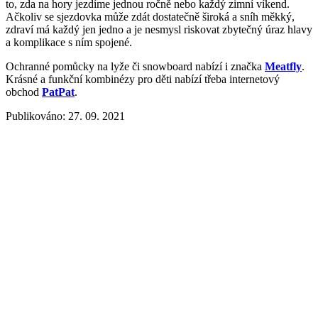
to, zda na hory jezdíme jednou ročně nebo každý zimní víkend.
Ačkoliv se sjezdovka může zdát dostatečně široká a sníh měkký,
zdraví má každý jen jedno a je nesmysl riskovat zbytečný úraz hlavy
a komplikace s ním spojené.
Ochranné pomůcky na lyže či snowboard nabízí i značka
Meatfly
.
Krásné a funkční kombinézy pro děti nabízí třeba internetový
obchod
PatPat
.
Publikováno: 27. 09. 2021