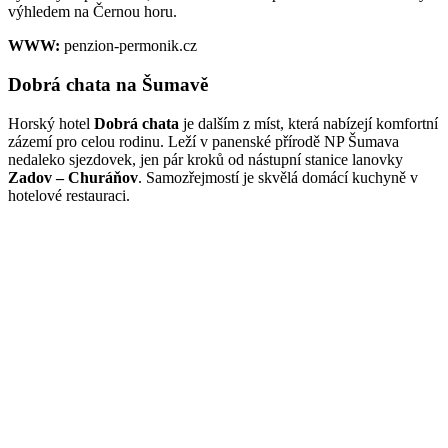
výhledem na Černou horu.
WWW:
penzion-permonik.cz
Dobrá chata na Šumavě
Horský hotel
Dobrá chata
je dalším z míst, která nabízejí komfortní
zázemí pro celou rodinu. Leží v panenské přírodě NP Šumava
nedaleko sjezdovek, jen pár kroků od nástupní stanice lanovky
Zadov – Churáňov
. Samozřejmostí je skvělá domácí kuchyně v
hotelové restauraci.