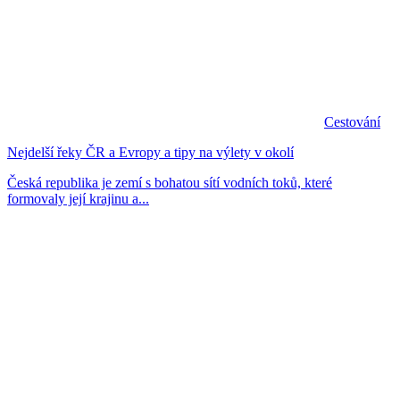
Cestování
Nejdelší řeky ČR a Evropy a tipy na výlety v okolí
Česká republika je zemí s bohatou sítí vodních toků, které
formovaly její krajinu a...