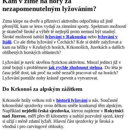
Kam v zimě na hory za
nezapomenutelným lyžováním?
Zima klepe na dveře a příznivci aktivního odpočinku už jistě
přemýšlí, kam se letos vydají za zimními sporty. Spektrum možností
je skutečně široké a výběr té nejlepší proto nemusí být snadný.
Široké možnosti nabízí
lyžování v Rakousku
nebo
lyžování v
Itálii
. Co ale třeba lyžování v Čechách? Kde si dobře zalyžovat a
kam na běžky v Krušných horách, Krkonoších, Jizerkách a dalších
oblíbených horských oblastech?
Lyžování je navíc skvělou fyzickou aktivitou. Mnozí jedinci již v
zimě bojují s problémem
jak rychle zhubnout stehna
. Do léta je
času ještě dost, tak proč na sobě nezačít pracovat už na horách?
Lyžování pomůže nohy krásně zpevnit a vytvarovat.
Do Krkonoš za alpským zážitkem
Krkonoše hrály velkou roli v
historii lyžování
u nás. Současné
krkonošské sjezdovky svou délkou směle konkurují těm alpským.
Například
nejdelší česká sjezdovka
, kterou najdeme v
Rokytnici
nad Jizerou
, měří přes tři kilometry a nabízí pozvolný sjezd, který
si užijí i méně zdatní lyžaři. Hlavní část sjezdovky je široká a
vhodná i pro carvingové oblouky.