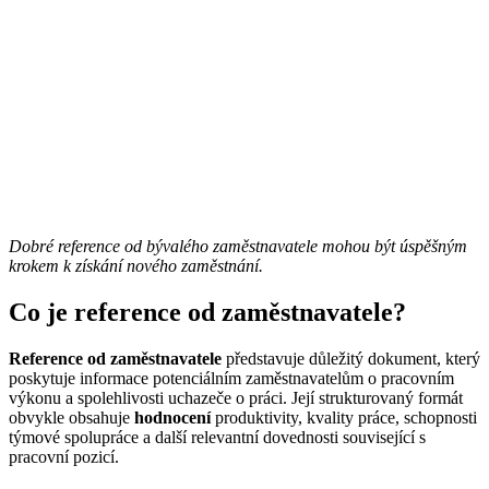
Dobré reference od bývalého zaměstnavatele mohou být úspěšným
krokem k získání nového zaměstnání.
Co je reference od zaměstnavatele?
Reference od zaměstnavatele
představuje důležitý dokument, který
poskytuje informace potenciálním zaměstnavatelům o pracovním
výkonu a spolehlivosti uchazeče o práci. Její strukturovaný formát
obvykle obsahuje
hodnocení
produktivity, kvality práce, schopnosti
týmové spolupráce a další relevantní dovednosti související s
pracovní pozicí.