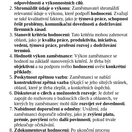
odpovědností a výkonnostních cílů
.
Shromáždit údaje o výkonu
: Zaměstnavatel shromáždí
relevantní údaje o výkonu, které podpoří
hodnocení
. Zvažují
se také kvalitativní faktory, jako je
týmová práce, schopnost
řešit problémy, komunikační dovednosti a dodržování
firemních zásad
.
Stanovit kritéria hodnocení:
Tato kritéria mohou zahrnovat
oblasti, jako je
kvalita práce, produktivita, iniciativa,
vedení, týmová práce, profesní rozvoj
a
dodržování
termínů
.
Hodnotit výkon zaměstnance
: Výkon zaměstnance se
hodnotí na základě stanovených kritérií. Je třeba být
objektivní
a na podporu svého
hodnocení
uvést
konkrétní
příklady
.
Poskytnout zpětnou vazbu
: Zaměstnanci se nabízí
konstruktivní zpětná vazba
týkající se jeho silných stránek,
oblastí, které je třeba zlepšit, a konkrétních úspěchů.
Diskutovat o cílech a možnostech rozvoje
: Je dobré se
zapojit do rozhovoru o budoucích cílech a oblastech, ve
kterých by zaměstnanec mohl dále
rozvíjet své dovednosti
.
Nabídnout doporučení a odměny
: Uvážení, zda
zaměstnanci doporučit odměny, jako je
zvýšení platu,
prémie, povýšení
nebo
další povinnosti
, pokud trvale
překračuje očekávání.
Zdokumentovat hodnocení:
Po ukončení procesu