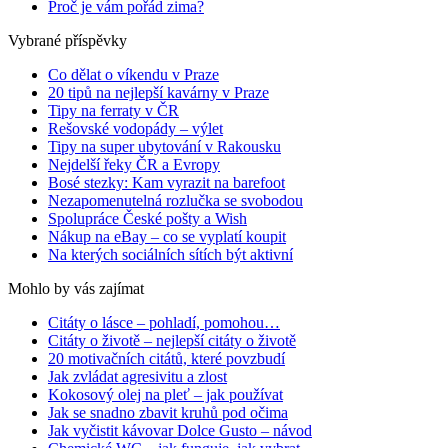
Proč je vám pořád zima?
Vybrané příspěvky
Co dělat o víkendu v Praze
20 tipů na nejlepší kavárny v Praze
Tipy na ferraty v ČR
Rešovské vodopády – výlet
Tipy na super ubytování v Rakousku
Nejdelší řeky ČR a Evropy
Bosé stezky: Kam vyrazit na barefoot
Nezapomenutelná rozlučka se svobodou
Spolupráce České pošty a Wish
Nákup na eBay – co se vyplatí koupit
Na kterých sociálních sítích být aktivní
Mohlo by vás zajímat
Citáty o lásce – pohladí, pomohou…
Citáty o životě – nejlepší citáty o životě
20 motivačních citátů, které povzbudí
Jak zvládat agresivitu a zlost
Kokosový olej na pleť – jak používat
Jak se snadno zbavit kruhů pod očima
Jak vyčistit kávovar Dolce Gusto – návod