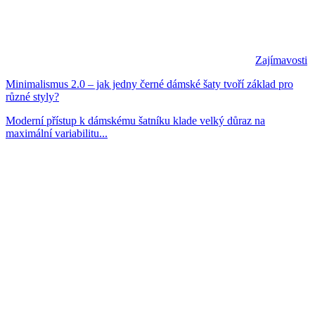
Zajímavosti
Minimalismus 2.0 – jak jedny černé dámské šaty tvoří základ pro
různé styly?
Moderní přístup k dámskému šatníku klade velký důraz na
maximální variabilitu...