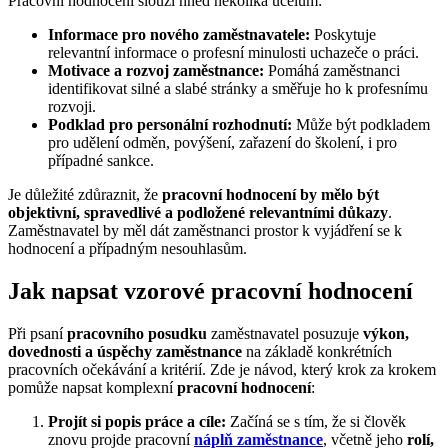
Pracovní hodnocení slouží hned několika účelům:
Informace pro nového zaměstnavatele:
Poskytuje
relevantní informace o profesní minulosti uchazeče o práci.
Motivace a rozvoj zaměstnance:
Pomáhá zaměstnanci
identifikovat silné a slabé stránky a směřuje ho k profesnímu
rozvoji.
Podklad pro personální rozhodnutí:
Může být podkladem
pro udělení odměn, povýšení, zařazení do školení, i pro
případné sankce.
Je důležité zdůraznit, že
pracovní hodnocení by mělo být
objektivní, spravedlivé a podložené relevantními důkazy
.
Zaměstnavatel by měl dát zaměstnanci prostor k vyjádření se k
hodnocení a případným nesouhlasům.
Jak napsat vzorové pracovní hodnocení
Při psaní
pracovního posudku
zaměstnavatel posuzuje
výkon,
dovednosti a úspěchy zaměstnance
na základě konkrétních
pracovních očekávání a kritérií. Zde je návod, který krok za krokem
pomůže napsat komplexní
pracovní hodnocení
:
Projít si popis práce a cíle:
Začíná se s tím, že si člověk
znovu projde pracovní
náplň zaměstnance
, včetně jeho
rolí,