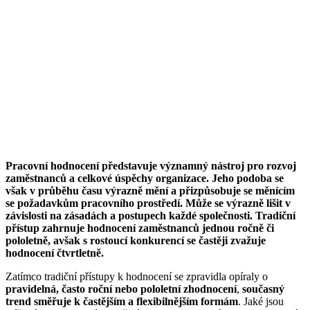
Pracovní hodnocení představuje významný nástroj pro rozvoj
zaměstnanců a celkové úspěchy organizace. Jeho podoba se
však v průběhu času výrazně mění a přizpůsobuje se měnícím
se požadavkům pracovního prostředí. Může se výrazně lišit v
závislosti na zásadách a postupech každé společnosti. Tradiční
přístup zahrnuje hodnocení zaměstnanců jednou ročně či
pololetně, avšak s rostoucí konkurencí se častěji zvažuje
hodnocení čtvrtletně.
Zatímco tradiční přístupy k hodnocení se zpravidla opíraly o
pravidelná, často roční nebo pololetní zhodnocení
,
současný
trend směřuje k častějším a flexibilnějším formám
. Jaké jsou