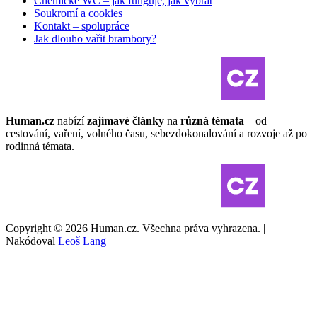
Chemické WC – jak funguje, jak vybrat
Soukromí a cookies
Kontakt – spolupráce
Jak dlouho vařit brambory?
Human.cz
nabízí
zajímavé články
na
různá témata
– od
cestování, vaření, volného času, sebezdokonalování a rozvoje až po
rodinná témata.
Copyright © 2026 Human.cz. Všechna práva vyhrazena. |
Nakódoval
Leoš Lang