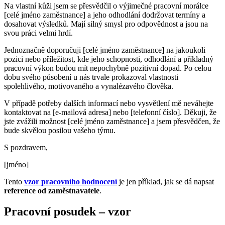
Na vlastní kůži jsem se přesvědčil o výjimečné pracovní morálce
[celé jméno zaměstnance] a jeho odhodlání dodržovat termíny a
dosahovat výsledků. Mají silný smysl pro odpovědnost a jsou na
svou práci velmi hrdí.
Jednoznačně doporučuji [celé jméno zaměstnance] na jakoukoli
pozici nebo příležitost, kde jeho schopnosti, odhodlání a příkladný
pracovní výkon budou mít nepochybně pozitivní dopad. Po celou
dobu svého působení u nás trvale prokazoval vlastnosti
spolehlivého, motivovaného a vynalézavého člověka.
V případě potřeby dalších informací nebo vysvětlení mě neváhejte
kontaktovat na [e-mailová adresa] nebo [telefonní číslo]. Děkuji, že
jste zvážili možnost [celé jméno zaměstnance] a jsem přesvědčen, že
bude skvělou posilou vašeho týmu.
S pozdravem,
[jméno]
Tento
vzor pracovního hodnocení
je jen příklad, jak se dá napsat
reference od zaměstnavatele
.
Pracovní posudek – vzor