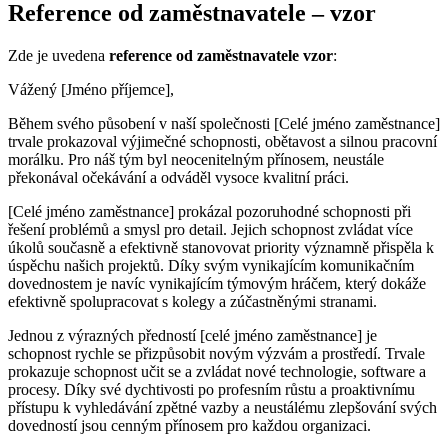
Reference od zaměstnavatele – vzor
Zde je uvedena
reference od zaměstnavatele vzor
:
Vážený [Jméno příjemce],
Během svého působení v naší společnosti [Celé jméno zaměstnance]
trvale prokazoval výjimečné schopnosti, obětavost a silnou pracovní
morálku. Pro náš tým byl neocenitelným přínosem, neustále
překonával očekávání a odváděl vysoce kvalitní práci.
[Celé jméno zaměstnance] prokázal pozoruhodné schopnosti při
řešení problémů a smysl pro detail. Jejich schopnost zvládat více
úkolů současně a efektivně stanovovat priority významně přispěla k
úspěchu našich projektů. Díky svým vynikajícím komunikačním
dovednostem je navíc vynikajícím týmovým hráčem, který dokáže
efektivně spolupracovat s kolegy a zúčastněnými stranami.
Jednou z výrazných předností [celé jméno zaměstnance] je
schopnost rychle se přizpůsobit novým výzvám a prostředí. Trvale
prokazuje schopnost učit se a zvládat nové technologie, software a
procesy. Díky své dychtivosti po profesním růstu a proaktivnímu
přístupu k vyhledávání zpětné vazby a neustálému zlepšování svých
dovedností jsou cenným přínosem pro každou organizaci.