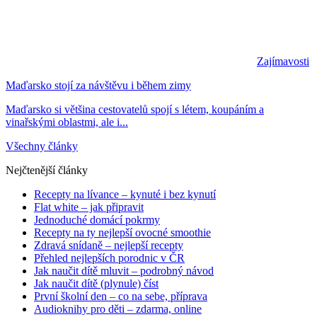
Zajímavosti
Maďarsko stojí za návštěvu i během zimy
Maďarsko si většina cestovatelů spojí s létem, koupáním a
vinařskými oblastmi, ale i...
Všechny články
Nejčtenější články
Recepty na lívance – kynuté i bez kynutí
Flat white – jak připravit
Jednoduché domácí pokrmy
Recepty na ty nejlepší ovocné smoothie
Zdravá snídaně – nejlepší recepty
Přehled nejlepších porodnic v ČR
Jak naučit dítě mluvit – podrobný návod
Jak naučit dítě (plynule) číst
První školní den – co na sebe, příprava
Audioknihy pro děti – zdarma, online