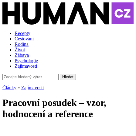
Recepty
Cestování
Rodina
Život
Zábava
Psychologie
Zajímavosti
Hledat
Články
»
Zajímavosti
Pracovní posudek – vzor,
hodnocení a reference