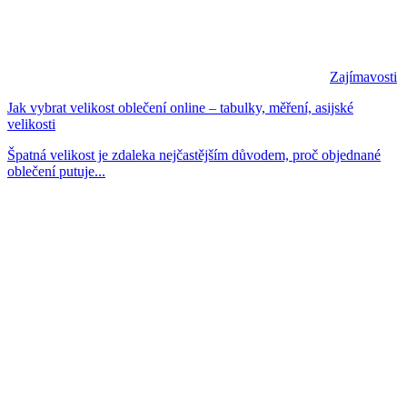
Zajímavosti
Jak vybrat velikost oblečení online – tabulky, měření, asijské
velikosti
Špatná velikost je zdaleka nejčastějším důvodem, proč objednané
oblečení putuje...