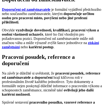
Doporučení od zaměstnavatele
je formální vyjádření předchozího
nebo současného zaměstnavatele, kterým
doporučuje určitou
osobu pro pracovní místo, povýšení nebo jiné profesní
příležitosti
.
Obvykle
vyzdvihuje dovednosti, kvalifikaci, pracovní výkon a
osobní vlastnosti uchazeče
, které ho činí vhodným pro
požadovanou pozici. Doporučení od zaměstnavatele může mít
značnou váhu a může výrazně zvýšit šance jednotlivce na
získání
zaměstnání
nebo
kariérní postup
.
Pracovní posudek, reference a
doporučení
Na závěr je důležité si uvědomit, že
pracovní posudek, reference
od zaměstnavatele a doporučení
hrají klíčovou roli v
profesionálním životě každého jednotlivce. Tyto dokumenty a
formuláře nejen poskytují důležité informace o pracovním výkonu a
schopnostech zaměstnance, nicméně také
ovlivňují jeho další
kariérní možnosti
.
Správné sestavení
pracovního posudku, vzorové reference a