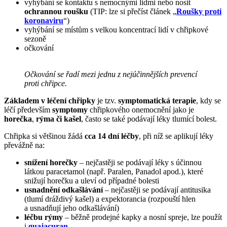
vyhýbání se kontaktu s nemocnými lidmi nebo nosit
ochrannou roušku
(TIP: lze si přečíst článek „
Roušky proti
koronaviru
“)
vyhýbání se místům s velkou koncentrací lidí v chřipkové
sezoně
očkování
Očkování se řadí mezi jednu z nejúčinnějších prevencí
proti chřipce.
Základem v léčení chřipky
je tzv.
symptomatická terapie
, kdy se
léčí především
symptomy
chřipkového onemocnění jako je
horečka
,
rýma či kašel
, často se také podávají léky tlumící bolest.
Chřipka si většinou žádá
cca 14 dní léčby
, při níž se aplikují léky
převážně na:
snížení horečky
– nejčastěji se podávají léky s účinnou
látkou paracetamol (např. Paralen, Panadol apod.), které
snižují horečku a uleví od případné bolesti
usnadnění odkašlávání
– nejčastěji se podávají antitusika
(tlumí dráždivý kašel) a expektorancia (rozpouští hlen
a usnadňují jeho odkašlávání)
léčbu rýmy
– běžně prodejné kapky a nosní spreje, lze použít
i
guajacuran
.