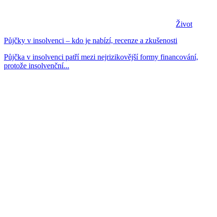
Život
Půjčky v insolvenci – kdo je nabízí, recenze a zkušenosti
Půjčka v insolvenci patří mezi nejrizikovější formy financování,
protože insolvenční...