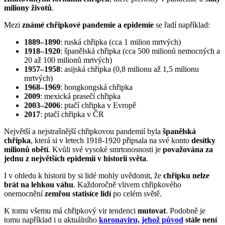
miliony životů
.
Mezi
známé chřipkové pandemie a epidemie
se řadí například:
1889–1890
: ruská chřipka (cca 1 milion mrtvých)
1918–1920
: španělská chřipka (cca 500 milionů nemocných a
20 až 100 milionů mrtvých)
1957–1958
: asijská chřipka (0,8 milionu až 1,5 milionu
mrtvých)
1968–1969
: hongkongská chřipka
2009
: mexická prasečí chřipka
2003–2006
: ptačí chřipka v Evropě
2017
: ptačí chřipka v ČR
Největší a nejstrašnější chřipkovou pandemií byla
španělská
chřipka
, která si v letech 1918-1920 připsala na své konto
desítky
milionů obětí
. Kvůli své vysoké smrtonosnosti je
považována za
jednu z největších epidemií v historii světa
.
I v ohledu k historii by si lidé mohly uvědomit, že
chřipku nelze
brát na lehkou váhu
. Každoročně vlivem chřipkového
onemocnění
zemřou statisíce lidí
po celém světě.
K tomu všemu má chřipkový vir tendenci
mutovat
. Podobně je
tomu například i u aktuálního
koronaviru, jehož původ
stále není