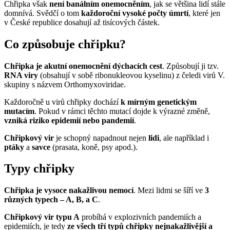
Chřipka však
není banálním onemocněním
, jak se většina lidí stále
domnívá. Svědčí o tom
každoroční vysoké počty úmrtí
, které jen
v České republice dosahují až tisícových částek.
Co způsobuje chřipku?
Chřipka je akutní onemocnění dýchacích cest
. Způsobují ji tzv.
RNA viry
(obsahují v sobě ribonukleovou kyselinu) z čeledi virů V.
skupiny s názvem Orthomyxoviridae.
Každoročně u virů chřipky dochází
k mírným genetickým
mutacím
. Pokud v rámci těchto mutací dojde k výrazné změně,
vzniká riziko epidemií nebo pandemií
.
Chřipkový vir
je schopný napadnout nejen
lidi
, ale například i
ptáky
a
savce
(prasata, koně, psy apod.).
Typy chřipky
Chřipka je vysoce nakažlivou nemocí
. Mezi lidmi se šíří ve
3
různých typech – A, B, a C
.
Chřipkový vir typu A
probíhá v explozivních pandemiích a
epidemiích, je tedy
ze všech tří typů chřipky nejnakažlivější a