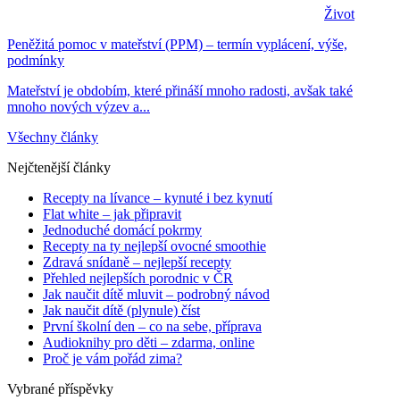
Život
Peněžitá pomoc v mateřství (PPM) – termín vyplácení, výše,
podmínky
Mateřství je obdobím, které přináší mnoho radosti, avšak také
mnoho nových výzev a...
Všechny články
Nejčtenější články
Recepty na lívance – kynuté i bez kynutí
Flat white – jak připravit
Jednoduché domácí pokrmy
Recepty na ty nejlepší ovocné smoothie
Zdravá snídaně – nejlepší recepty
Přehled nejlepších porodnic v ČR
Jak naučit dítě mluvit – podrobný návod
Jak naučit dítě (plynule) číst
První školní den – co na sebe, příprava
Audioknihy pro děti – zdarma, online
Proč je vám pořád zima?
Vybrané příspěvky