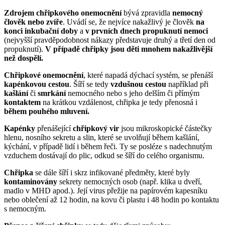
Zdrojem chřipkového onemocnění
bývá zpravidla
nemocný
člověk nebo zvíře
. Uvádí se, že nejvíce nakažlivý je člověk
na
konci inkubační doby
a
v prvních dnech propuknutí nemoci
(nejvyšší pravděpodobnost nákazy představuje druhý a třetí den od
propuknutí).
V případě chřipky jsou děti mnohem nakažlivější
než dospělí.
Chřipkové onemocnění
, které napadá dýchací systém, se přenáší
kapénkovou cestou
. Šíří se tedy
vzdušnou cestou
například při
kašlání
či
smrkání
nemocného nebo s jeho delším či přímým
kontaktem
na krátkou vzdálenost, chřipka je tedy přenosná i
během pouhého mluvení.
Kapénky
přenášející
chřipkový vir
jsou mikroskopické částečky
hlenu, nosního sekretu a slin, které se uvolňují během kašlání,
kýchání, v případě lidí i během řeči. Ty se posléze s nadechnutým
vzduchem dostávají do plic, odkud se šíří do celého organismu.
Chřipka
se dále šíří i skrz infikované předměty, které byly
kontaminovány
sekrety nemocných osob (např. klika u dveří,
madlo v MHD apod.). Její virus přežije na papírovém kapesníku
nebo oblečení až 12 hodin, na kovu či plastu i 48 hodin po kontaktu
s nemocným.