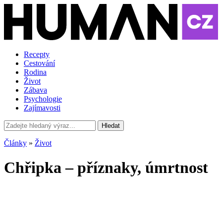
Recepty
Cestování
Rodina
Život
Zábava
Psychologie
Zajímavosti
Hledat
Články
»
Život
Chřipka – příznaky, úmrtnost