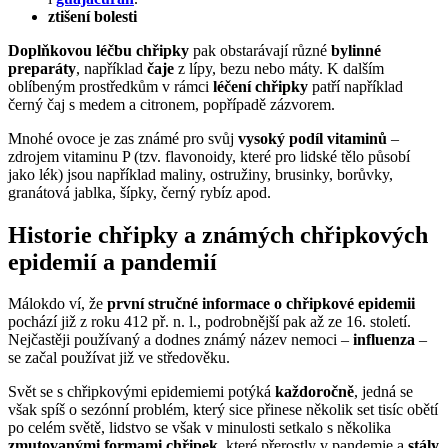
ztišení bolesti
Doplňkovou léčbu chřipky
pak obstarávají různé
bylinné
preparáty
, například
čaje
z lípy, bezu nebo máty. K dalším
oblíbeným prostředkům v rámci
léčení chřipky
patří například
černý čaj s medem a citronem, popřípadě zázvorem.
Mnohé ovoce je zas známé pro svůj
vysoký podíl vitaminů
–
zdrojem vitaminu P (tzv. flavonoidy, které pro lidské tělo působí
jako lék) jsou například maliny, ostružiny, brusinky, borůvky,
granátová jablka, šípky, černý rybíz apod.
Historie chřipky a známých chřipkových
epidemií a pandemií
Málokdo ví, že
první stručné informace o chřipkové epidemii
pochází již z roku 412 př. n. l., podrobnější pak až ze 16. století.
Nejčastěji používaný a dodnes známý název nemoci –
influenza
–
se začal používat již ve středověku.
Svět se s chřipkovými epidemiemi potýká
každoročně
, jedná se
však spíš o sezónní problém, který sice přinese několik set tisíc obětí
po celém světě, lidstvo se však v minulosti setkalo s několika
zmutovanými formami chřipek
, které přerostly v pandemie a
stály