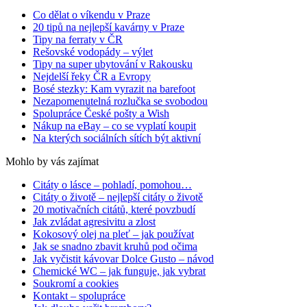
Co dělat o víkendu v Praze
20 tipů na nejlepší kavárny v Praze
Tipy na ferraty v ČR
Rešovské vodopády – výlet
Tipy na super ubytování v Rakousku
Nejdelší řeky ČR a Evropy
Bosé stezky: Kam vyrazit na barefoot
Nezapomenutelná rozlučka se svobodou
Spolupráce České pošty a Wish
Nákup na eBay – co se vyplatí koupit
Na kterých sociálních sítích být aktivní
Mohlo by vás zajímat
Citáty o lásce – pohladí, pomohou…
Citáty o životě – nejlepší citáty o životě
20 motivačních citátů, které povzbudí
Jak zvládat agresivitu a zlost
Kokosový olej na pleť – jak používat
Jak se snadno zbavit kruhů pod očima
Jak vyčistit kávovar Dolce Gusto – návod
Chemické WC – jak funguje, jak vybrat
Soukromí a cookies
Kontakt – spolupráce