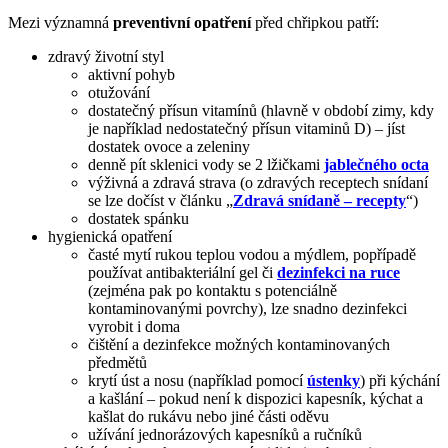
Mezi významná
preventivní opatření
před chřipkou patří:
zdravý životní styl
aktivní pohyb
otužování
dostatečný přísun vitamínů (hlavně v období zimy, kdy
je například nedostatečný přísun vitaminů D) – jíst
dostatek ovoce a zeleniny
denně pít sklenici vody se 2 lžičkami
jablečného octa
výživná a zdravá strava (o zdravých receptech snídaní
se lze dočíst v článku „
Zdravá snídaně – recepty
“)
dostatek spánku
hygienická opatření
časté mytí rukou teplou vodou a mýdlem, popřípadě
používat antibakteriální gel či
dezinfekci na ruce
(zejména pak po kontaktu s potenciálně
kontaminovanými povrchy), lze snadno dezinfekci
vyrobit i doma
čištění a dezinfekce možných kontaminovaných
předmětů
krytí úst a nosu (například pomocí
ústenky
) při kýchání
a kašlání – pokud není k dispozici kapesník, kýchat a
kašlat do rukávu nebo jiné části oděvu
užívání jednorázových kapesníků a ručníků