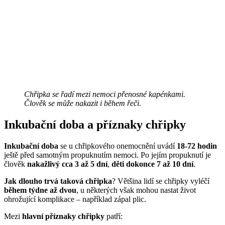
Chřipka se řadí mezi nemoci přenosné kapénkami.
Člověk se může nakazit i během řeči.
Inkubační doba a příznaky chřipky
Inkubační doba
se u chřipkového onemocnění uvádí
18-72 hodin
ještě před samotným propuknutím nemoci. Po jejím propuknutí je
člověk
nakažlivý cca 3 až 5 dní
,
děti dokonce 7 až 10 dní
.
Jak dlouho trvá taková chřipka
? Většina lidí se chřipky vyléčí
během týdne až dvou
, u některých však mohou nastat život
ohrožující komplikace – například zápal plic.
Mezi
hlavní příznaky chřipky
patří: