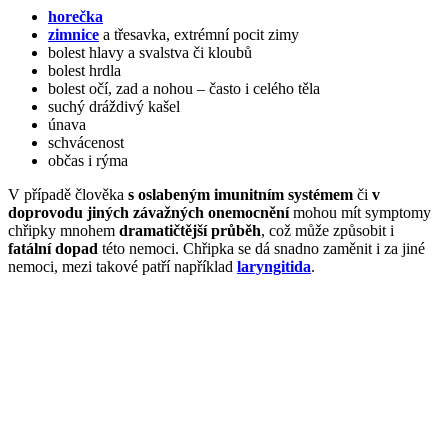
horečka
zimnice
a třesavka, extrémní pocit zimy
bolest hlavy a svalstva či kloubů
bolest hrdla
bolest očí, zad a nohou – často i celého těla
suchý dráždivý kašel
únava
schvácenost
občas i rýma
V případě člověka
s oslabeným imunitním systémem
či
v
doprovodu jiných závažných onemocnění
mohou mít symptomy
chřipky mnohem
dramatičtější průběh
, což může způsobit i
fatální dopad
této nemoci. Chřipka se dá snadno zaměnit i za jiné
nemoci, mezi takové patří například
laryngitida
.