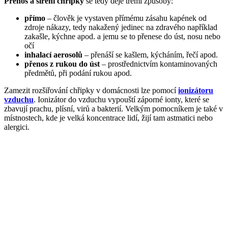
Přenos a šíření chřipky
se tedy děje třemi způsoby:
přímo
– člověk je vystaven přímému zásahu kapének od
zdroje nákazy, tedy nakažený jedinec na zdravého například
zakašle, kýchne apod. a jemu se to přenese do úst, nosu nebo
očí
inhalací aerosolů
– přenáší se kašlem, kýcháním, řečí apod.
přenos z rukou do úst
– prostřednictvím kontaminovaných
předmětů, při podání rukou apod.
Zamezit rozšiřování chřipky v domácnosti lze pomocí
ionizátoru
vzduchu
. Ionizátor do vzduchu vypouští záporné ionty, které se
zbavují prachu, plísní, virů a bakterií. Velkým pomocníkem je také v
místnostech, kde je velká koncentrace lidí, žijí tam astmatici nebo
alergici.