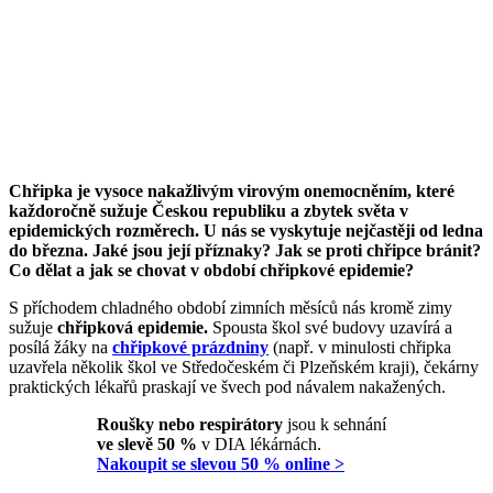
Chřipka je vysoce nakažlivým virovým onemocněním, které
každoročně sužuje Českou republiku a zbytek světa v
epidemických rozměrech. U nás se vyskytuje nejčastěji od ledna
do března. Jaké jsou její příznaky? Jak se proti chřipce bránit?
Co dělat a jak se chovat v období chřipkové epidemie?
S příchodem chladného období zimních měsíců nás kromě zimy
sužuje
chřipková epidemie.
Spousta škol své budovy uzavírá a
posílá žáky na
chřipkové prázdniny
(např. v minulosti chřipka
uzavřela několik škol ve Středočeském či Plzeňském kraji), čekárny
praktických lékařů praskají ve švech pod návalem nakažených.
Roušky nebo respirátory
jsou k sehnání
ve slevě 50 %
v DIA lékárnách.
Nakoupit se slevou 50 % online >