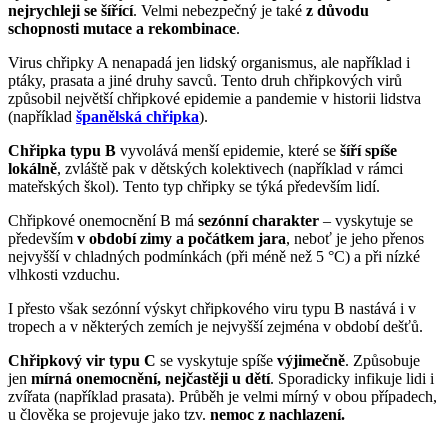
nejrychleji se šířící
. Velmi nebezpečný je také
z důvodu
schopnosti mutace a rekombinace
.
Virus chřipky A nenapadá jen lidský organismus, ale například i
ptáky, prasata a jiné druhy savců. Tento druh chřipkových virů
způsobil největší chřipkové epidemie a pandemie v historii lidstva
(například
španělská chřipka
).
Chřipka typu B
vyvolává menší epidemie, které se
šíří spíše
lokálně
, zvláště pak v dětských kolektivech (například v rámci
mateřských škol). Tento typ chřipky se týká především lidí.
Chřipkové onemocnění B má
sezónní charakter
– vyskytuje se
především
v období zimy a počátkem jara
, neboť je jeho přenos
nejvyšší v chladných podmínkách (při méně než 5 °C) a při nízké
vlhkosti vzduchu.
I přesto však sezónní výskyt chřipkového viru typu B nastává i v
tropech a v některých zemích je nejvyšší zejména v období dešťů.
Chřipkový vir typu C
se vyskytuje spíše
výjimečně
. Způsobuje
jen
mírná onemocnění, nejčastěji u dětí
. Sporadicky infikuje lidi i
zvířata (například prasata). Průběh je velmi mírný v obou případech,
u člověka se projevuje jako tzv.
nemoc z nachlazení.