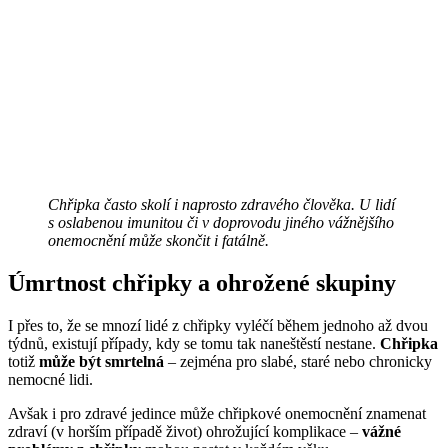
Chřipka často skolí i naprosto zdravého člověka. U lidí
s oslabenou imunitou či v doprovodu jiného vážnějšího
onemocnění může skončit i fatálně.
Úmrtnost chřipky a ohrožené skupiny
I přes to, že se mnozí lidé z chřipky vyléčí během jednoho až dvou
týdnů, existují případy, kdy se tomu tak naneštěstí nestane.
Chřipka
totiž
může být smrtelná
– zejména pro slabé, staré nebo chronicky
nemocné lidi.
Avšak i pro zdravé jedince může chřipkové onemocnění znamenat
zdraví (v horším případě život) ohrožující komplikace –
vážné