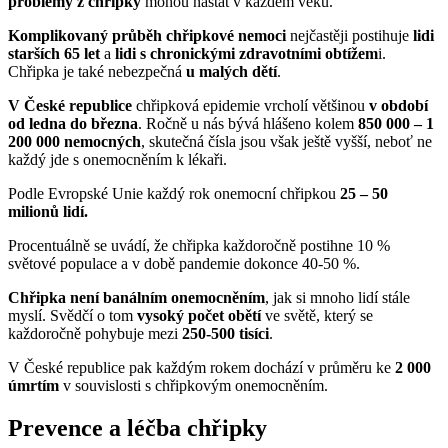
problémy z chřipky
mohou nastat v každém věku.
Komplikovaný průběh chřipkové nemoci
nejčastěji postihuje
lidi
starších 65 let
a
lidi s chronickými zdravotními obtížem
i.
Chřipka je také nebezpečná
u malých dětí
.
V České republice
chřipková epidemie vrcholí většinou
v období
od ledna do března
. Ročně u nás bývá hlášeno kolem
850 000 – 1
200 000 nemocných
, skutečná čísla jsou však ještě vyšší, neboť ne
každý jde s onemocněním k lékaři.
Podle Evropské Unie každý rok onemocní chřipkou
25 – 50
milionů lidí.
Procentuálně se uvádí, že chřipka každoročně postihne 10 %
světové populace a v době pandemie dokonce 40-50 %.
Chřipka není banálním onemocněním
, jak si mnoho lidí stále
myslí. Svědčí o tom
vysoký počet obětí
ve světě, který se
každoročně pohybuje mezi
250-500 tisíci
.
V České republice pak každým rokem dochází v průměru ke
2 000
úmrtím
v souvislosti s chřipkovým onemocněním.
Prevence a léčba chřipky