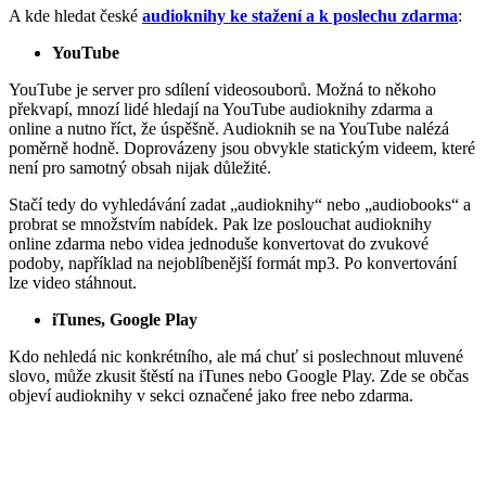
A kde hledat české
audioknihy ke stažení a k poslechu zdarma
:
YouTube
YouTube je server pro sdílení videosouborů. Možná to někoho
překvapí, mnozí lidé hledají na YouTube audioknihy zdarma a
online a nutno říct, že úspěšně. Audioknih se na YouTube nalézá
poměrně hodně. Doprovázeny jsou obvykle statickým videem, které
není pro samotný obsah nijak důležité.
Stačí tedy do vyhledávání zadat „audioknihy“ nebo „audiobooks“ a
probrat se množstvím nabídek. Pak lze poslouchat audioknihy
online zdarma nebo videa jednoduše konvertovat do zvukové
podoby, například na nejoblíbenější formát mp3. Po konvertování
lze video stáhnout.
iTunes, Google Play
Kdo nehledá nic konkrétního, ale má chuť si poslechnout mluvené
slovo, může zkusit štěstí na iTunes nebo Google Play. Zde se občas
objeví audioknihy v sekci označené jako free nebo zdarma.