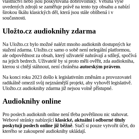
vlastnictví nebo jsou poskytována dobrovolníky. Většina výše
uvedených zdrojů se zaměřuje právě na tento typ obsahu a nabízí
širokou škálu klasických děl, která jsou stále oblíbená i v
současnosti.
Uložto.cz audioknihy zdarma
Na Uložto.cz bylo možné nalézt mnoho audioknih dostupných ke
stažení zdarma. Uložto.cz samo o sobě není nelegální platformou,
ale odpovědnost za obsah, který uživatelé nahrávají a sdílejí, spočívá
na jejich bedrech. Uživatelé by si proto měli ověřit, zda audiokniha,
kterou si chtějí stáhnout, není chráněna
autorským právem
.
Na konci roku 2023 došlo k legislativním změnám a provozovatel
radikálně omezil svůj nejznámější projekt, aby vyhověl legislativě.
Uložto.cz audioknihy zdarma již nejsou volně přístupné.
Audioknihy online
Pro poslech audioknih online není třeba povětšinou nic stahovat.
Webové stránky nabízející
klasické, aktuální i odborné tituly
poskytují poslech online již běžně
. Stačí si pouze vytvořit účet, do
kterého se zakoupené audioknihy ukládají.