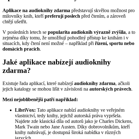
Aplikace na audioknihy zdarma
představují skvělou možnost pro
milovníky knih, kteří
preferují poslech
před čtením, a zároveň
chtějí ušetřit.
V posledních letech se
popularita audioknih výrazně zvýšila
, a to
zejména díky tomu, že umožňují pohodlný přístup ke knihám i v
situacích, kdy čtení není možné – například při
řízení, sportu nebo
domácích pracích
.
Jaké aplikace nabízejí audioknihy
zdarma?
Existuje řada aplikací, které nabízejí
audioknihy zdarma
, ačkoli
jejich katalogy se mohou lišit v závislosti na
autorských právech
.
Mezi nejoblíbenější patří například:
LibriVox:
Tato aplikace nabízí audioknihy ve veřejném
vlastnictví, tedy knihy, jejichž autorská práva vypršela.
Najdete zde klasická díla od autorů jako je Charles Dickens,
Mark Twain nebo Jane Austen. Díky dobrovolníkům, kteří
knihy nahrávají, je dostupná široká nabídka v různých
jazycích.