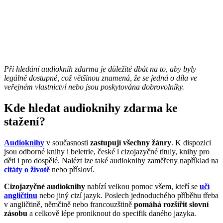
Při hledání audioknih zdarma je důležité dbát na to, aby byly
legálně dostupné, což většinou znamená, že se jedná o díla ve
veřejném vlastnictví nebo jsou poskytována dobrovolníky.
Kde hledat audioknihy zdarma ke
stažení?
Audioknihy
v současnosti
zastupují všechny žánry
. K dispozici
jsou odborné knihy i beletrie, české i cizojazyčné tituly, knihy pro
děti i pro dospělé. Nalézt lze také audioknihy zaměřeny například na
citáty o životě
nebo přísloví.
Cizojazyčné audioknihy
nabízí velkou pomoc všem, kteří se
učí
angličtinu
nebo jiný cizí jazyk. Poslech jednoduchého příběhu třeba
v angličtině, němčině nebo francouzštině
pomáhá rozšířit slovní
zásobu
a celkově lépe proniknout do specifik daného jazyka.