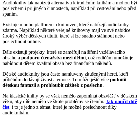
Audioknihy tak nabízejí alternativu k tradičním knihám a mohou být
poslechem i při jiných činnostech, například při cestování nebo před
spaním.
Existuje mnoho platforem a knihoven, které nabízejí audioknihy
zdarma. Například některé veřejné knihovny mají ve své nabídce
široký výběr dětských titulů, které si lze snadno stáhnout nebo
poslechnout online.
Dále existují projekty, které se zaměřují na šíření vzdělávacího
obsahu a
podporu čtenářství mezi dětmi
, což rodičům umožňuje
nabídnout dětem kvalitní obsah bez finančních nákladů.
Dětské audioknihy jsou často namluveny zkušenými herci, kteří
příběhům dodávají živost a emoce. To může ještě více
podnítit
dětskou fantazii a prohloubit zážitek z poslechu
.
Na klasické knihy by se však nemělo zapomínat obzvlášť v dětském
věku, aby dítě nemělo ve škole problémy se čtením.
Jak naučit dítě
číst
, i to je jedno z témat, které je možné poslechnout díky
audioknihám.