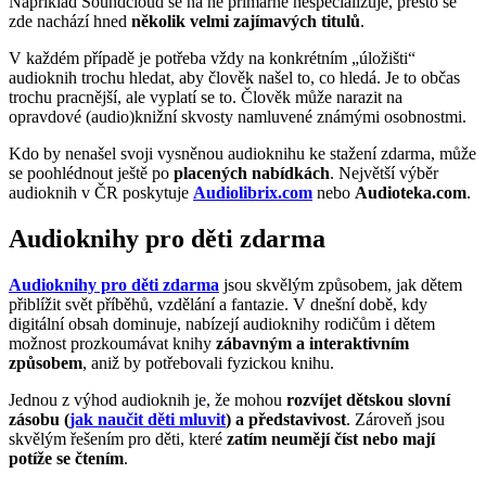
Například Soundcloud se na ně primárně nespecializuje, přesto se
zde nachází hned
několik velmi zajímavých titulů
.
V každém případě je potřeba vždy na konkrétním „úložišti“
audioknih trochu hledat, aby člověk našel to, co hledá. Je to občas
trochu pracnější, ale vyplatí se to. Člověk může narazit na
opravdové (audio)knižní skvosty namluvené známými osobnostmi.
Kdo by nenašel svoji vysněnou audioknihu ke stažení zdarma, může
se poohlédnout ještě po
placených nabídkách
. Největší výběr
audioknih v ČR poskytuje
Audiolibrix.com
nebo
Audioteka.com
.
Audioknihy pro děti zdarma
Audioknihy pro děti zdarma
jsou skvělým způsobem, jak dětem
přiblížit svět příběhů, vzdělání a fantazie. V dnešní době, kdy
digitální obsah dominuje, nabízejí audioknihy rodičům i dětem
možnost prozkoumávat knihy
zábavným a interaktivním
způsobem
, aniž by potřebovali fyzickou knihu.
Jednou z výhod audioknih je, že mohou
rozvíjet dětskou slovní
zásobu (
jak naučit děti mluvit
) a představivost
. Zároveň jsou
skvělým řešením pro děti, které
zatím neumějí číst nebo mají
potíže se čtením
.