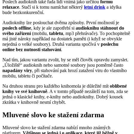
Poslech audioknih také řada lidí vnímá jako určitou
formu
relaxace
. Stačí si k tomu namíchat některý
letní drink
a idylka
bude bezkonkurenční.
Audioknihy lze poslouchat dvěma způsoby. První možností je
poslech offline
, kdy je ale zapotřebí si
audioknihu stáhnout do
svého zařízení
(mobilu,
tabletu
, mp3 přehrávače). To pochopitelně
má jisté nároky například na dostatek paměti (i když se obvykle
nejedná o velké soubory). Druhá varianta spočívá v
poslechu
online bez nutnosti stahování
.
Nad tím, jakou variantu zvolit, by se měl člověk opravdu zamyslet.
„Úložiště“ audioknih nebo samotné soubory jsou poměrně často
napadány viry
, při stahování pak hrozí zatažení viru do vlastního
mobilu, tabletu či počítače.
Na druhou stranu pro každého knihomola je důležité mít
oblíbené
knihy ve své knihovně
. A v tomto případě nezáleží na tom, zda se
jedná o klasické knihy, e-knihy nebo audioknihy. Dobrý kousek
zkrátka v knihovně nesmí chybět.
Mluvené slovo ke stažení zdarma
Mluvené slovo ke stažení zdarma nabízí mnoho známých
platforem.
Většinou se jedná i o aplikace, které již běžně v