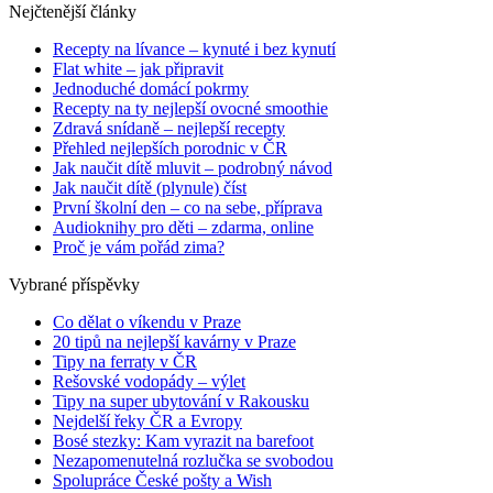
Nejčtenější články
Recepty na lívance – kynuté i bez kynutí
Flat white – jak připravit
Jednoduché domácí pokrmy
Recepty na ty nejlepší ovocné smoothie
Zdravá snídaně – nejlepší recepty
Přehled nejlepších porodnic v ČR
Jak naučit dítě mluvit – podrobný návod
Jak naučit dítě (plynule) číst
První školní den – co na sebe, příprava
Audioknihy pro děti – zdarma, online
Proč je vám pořád zima?
Vybrané příspěvky
Co dělat o víkendu v Praze
20 tipů na nejlepší kavárny v Praze
Tipy na ferraty v ČR
Rešovské vodopády – výlet
Tipy na super ubytování v Rakousku
Nejdelší řeky ČR a Evropy
Bosé stezky: Kam vyrazit na barefoot
Nezapomenutelná rozlučka se svobodou
Spolupráce České pošty a Wish