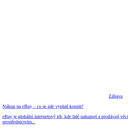
Zábava
Nákup na eBay – co se zde vyplatí koupit?
eBay je globální internetový trh, kde lidé nakupují a prodávají věci
prostřednictvím...