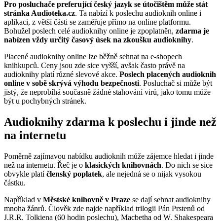
Pro posluchače preferující český jazyk se útočištěm může stát
stránka Audioteka.cz
. Ta nabízí k poslechu audioknih online i
aplikaci, z větší části se zaměřuje přímo na online platformu.
Bohužel poslech celé audioknihy online je zpoplatněn,
zdarma je
nabízen vždy určitý časový úsek na zkoušku audioknihy
.
Placené audioknihy online lze běžně sehnat na e-shopech
knihkupců. Ceny jsou zde sice vyšší, avšak často právě na
audioknihy platí různé slevové akce.
Poslech placených audioknih
online v sobě skrývá výhodu bezpečnosti
. Posluchač si může být
jistý, že neprobíhá současně žádné stahování virů, jako tomu může
být u pochybných stránek.
Audioknihy zdarma k poslechu i jinde než
na internetu
Poměrně zajímavou nabídku audioknih může zájemce hledat i jinde
než na internetu. Řeč je o
klasických knihovnách
. Do nich se sice
obvykle platí
členský poplatek
, ale nejedná se o nijak vysokou
částku.
Například v
Městské knihovně v Praze
se dají sehnat audioknihy
mnoha žánrů. Člověk zde najde například trilogii Pán Prstenů od
J.R.R. Tolkiena (60 hodin poslechu), Macbetha od W. Shakespeara