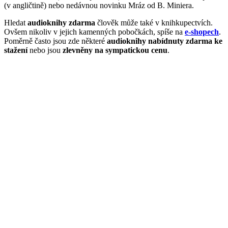
(v angličtině) nebo nedávnou novinku Mráz od B. Miniera.
Hledat
audioknihy zdarma
člověk může také v knihkupectvích.
Ovšem nikoliv v jejich kamenných pobočkách, spíše na
e-shopech
.
Poměrně často jsou zde některé
audioknihy nabídnuty zdarma ke
stažení
nebo jsou
zlevněny na sympatickou cenu
.