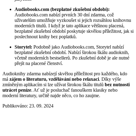
Audiobooks.com (bezplatné zkušební období):
Audiobooks.com nabízí prvních 30 dní zdarma, což
uživatelům umožňuje vyzkoušet si jejich rozsáhlou knihovnu
moderních titulů. I když je tato aplikace většinou placená,
bezplatné zkušební období poskytuje skvělou příležitost, jak si
poslechnout knihy bez poplatků.
Storytel:
Podobně jako Audiobooks.com, Storytel nabízí
bezplatné zkušební období. Nabízí širokou škálu audioknih,
včetně moderních bestsellerů. Po zkušební době je ale nutné
přejít na placené členství.
Audioknihy zdarma nabízejí skvělou příležitost pro každého, kdo
má
zájem o literaturu, vzdělávání nebo relaxaci
. Díky výše
zmíněným aplikacím si lze užívat širokou škálu titulů
bez nutnosti
utrácet peníze
. Ať už je posluchač fanouškem klasiky nebo
moderní literatury, určitě najde něco, co ho zaujme.
Publikováno: 23. 09. 2024