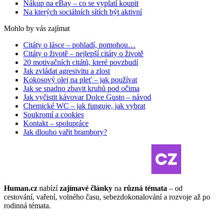
Nákup na eBay – co se vyplatí koupit
Na kterých sociálních sítích být aktivní
Mohlo by vás zajímat
Citáty o lásce – pohladí, pomohou…
Citáty o životě – nejlepší citáty o životě
20 motivačních citátů, které povzbudí
Jak zvládat agresivitu a zlost
Kokosový olej na pleť – jak používat
Jak se snadno zbavit kruhů pod očima
Jak vyčistit kávovar Dolce Gusto – návod
Chemické WC – jak funguje, jak vybrat
Soukromí a cookies
Kontakt – spolupráce
Jak dlouho vařit brambory?
Human.cz
nabízí
zajímavé články
na
různá témata
– od
cestování, vaření, volného času, sebezdokonalování a rozvoje až po
rodinná témata.