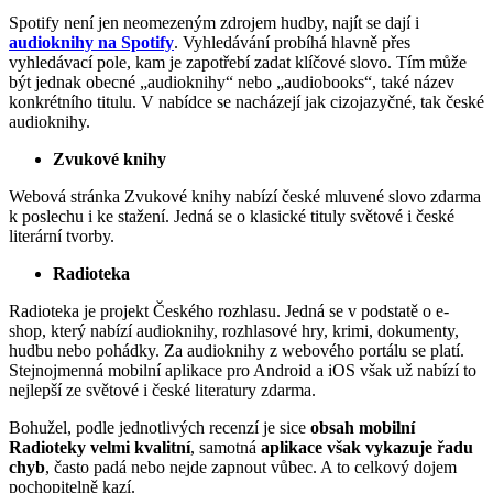
Spotify není jen neomezeným zdrojem hudby, najít se dají i
audioknihy na Spotify
. Vyhledávání probíhá hlavně přes
vyhledávací pole, kam je zapotřebí zadat klíčové slovo. Tím může
být jednak obecné „audioknihy“ nebo „audiobooks“, také název
konkrétního titulu. V nabídce se nacházejí jak cizojazyčné, tak české
audioknihy.
Zvukové knihy
Webová stránka Zvukové knihy nabízí české mluvené slovo zdarma
k poslechu i ke stažení. Jedná se o klasické tituly světové i české
literární tvorby.
Radioteka
Radioteka je projekt Českého rozhlasu. Jedná se v podstatě o e-
shop, který nabízí audioknihy, rozhlasové hry, krimi, dokumenty,
hudbu nebo pohádky. Za audioknihy z webového portálu se platí.
Stejnojmenná mobilní aplikace pro Android a iOS však už nabízí to
nejlepší ze světové i české literatury zdarma.
Bohužel, podle jednotlivých recenzí je sice
obsah mobilní
Radioteky velmi kvalitní
, samotná
aplikace však vykazuje řadu
chyb
, často padá nebo nejde zapnout vůbec. A to celkový dojem
pochopitelně kazí.