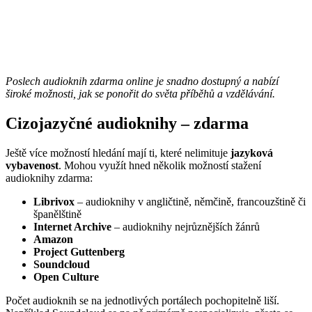
Poslech audioknih zdarma online je snadno dostupný a nabízí
široké možnosti, jak se ponořit do světa příběhů a vzdělávání.
Cizojazyčné audioknihy – zdarma
Ještě více možností hledání mají ti, které nelimituje
jazyková
vybavenost
. Mohou využít hned několik možností stažení
audioknihy zdarma:
Librivox
– audioknihy v angličtině, němčině, francouzštině či
španělštině
Internet Archive
– audioknihy nejrůznějších žánrů
Amazon
Project Guttenberg
Soundcloud
Open Culture
Počet audioknih se na jednotlivých portálech pochopitelně liší.