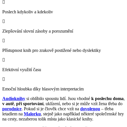
Poslech kdykoliv a kdekoliv
Zlepšování slovní zásoby a porozumění
Přístupnost knih pro zrakově postižené nebo dyslektiky
Efektivní využití času
Emoční hloubka díky hlasovým interpretacím
Audioknihy
si oblíbilo spoustu lidí. Jsou vhodné
k poslechu doma
,
v autě
,
při sportování
, uklízení, nebo si je může vzít žena třeba do
porodnice
. Pokud si je člověk chce vzít na
dovolenou
– třeba
letadlem na
Malorku
, stejně jako například některé společenské hry
na cesty, nezaberou tolik místa jako klasické knihy.