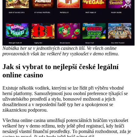
Nabídka her se v jednotlivých casinech liší. Ve všech online
provozovnách však lze veškeré hry vyzkoušet v demo režimu.
Jak si vybrat to nejlepší české legální
online casino
Existuje několik vodítek, kterými se lze řídit při výběru vhodné
herní platformy. Samozřejmostí jsou osobní preference týkající se
uživatelského prostředí a stylu, bonusové možnosti a jejich
dosažitelnost a v neposlední řadě typ her a spokojenost se
zákaznickou podporou.
Všechna online casina umožňují potenciálních hráčům vyzkoušet
veškeré hry v demo režimu, tedy ještě před registrací, kdy hráči
nesázejí vlastní finanční prostředky. To pomáhá rozhodnout, zda je
casino to pravé, či zda bude ještě hráč pátrat dál.