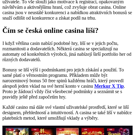
uživatele. To vše slouží jako motivace k registraci, opakovaným
návštěvám a aktivnějšímu hraní, což zvyšuje obrat casina. Online
casina jsou v neustálé konkurenci a nabídkou atraktivních bonusů se
snaží odlišit od konkurence a získat podíl na trhu.
Čím se česká online casina liší?
I když většina casin nabízí podobné hry, liší se v jejich počtu,
rozmanitosti a dodavatelích. Některá casina se specializují na
automaty od konkrétních výrobců, jiná nabízejí širší portfolio her od
různých dodavatelů.
Bonusy se liší výší i podmínkami pro jejich získání a použití. To
samé platí o věrnostním programu. Příkladem může být
narozeninový bonus 50 free spinů každému hráči, který provedl
alespoň jeden vklad na své herní konto v casinu
Merkur X Tip
.
Proto je žádoucí vždy číst všeobecné podmínky a seznámit se s
pravidly ještě před započetím hry.
Každé casino má dále své vlastní uživatelské prostředí, které se liší
designem, přehledností a intuitivností. A casina se také liší v nabídce
platebních metod, které umožňují vklady a výběry.