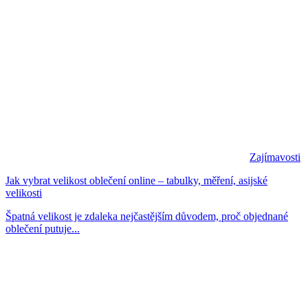
Zajímavosti
Jak vybrat velikost oblečení online – tabulky, měření, asijské
velikosti
Špatná velikost je zdaleka nejčastějším důvodem, proč objednané
oblečení putuje...