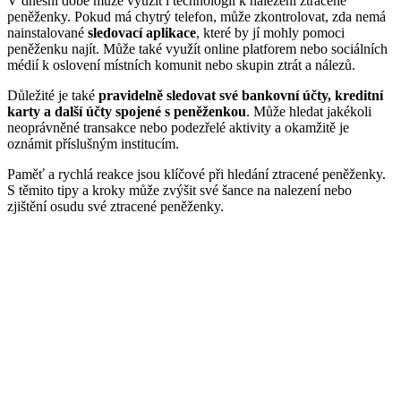
V dnešní době může využít i technologii k nalezení ztracené
peněženky. Pokud má chytrý telefon, může zkontrolovat, zda nemá
nainstalované
sledovací aplikace
, které by jí mohly pomoci
peněženku najít. Může také využít online platforem nebo sociálních
médií k oslovení místních komunit nebo skupin ztrát a nálezů.
Důležité je také
pravidelně sledovat své bankovní účty, kreditní
karty a další účty spojené s
peněženkou
. Může hledat jakékoli
neoprávněné transakce nebo podezřelé aktivity a okamžitě je
oznámit příslušným institucím.
Paměť a rychlá reakce jsou klíčové při hledání ztracené peněženky.
S těmito tipy a kroky může zvýšit své šance na nalezení nebo
zjištění osudu své ztracené peněženky.