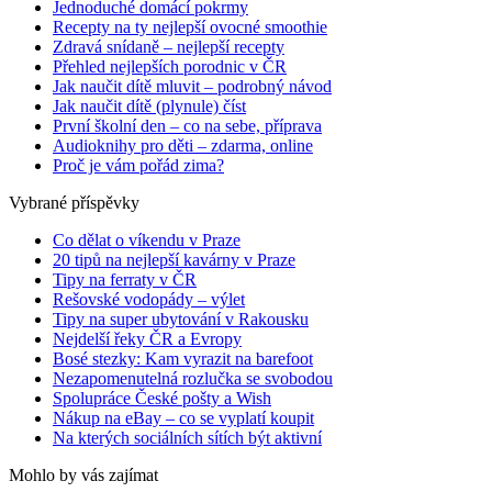
Jednoduché domácí pokrmy
Recepty na ty nejlepší ovocné smoothie
Zdravá snídaně – nejlepší recepty
Přehled nejlepších porodnic v ČR
Jak naučit dítě mluvit – podrobný návod
Jak naučit dítě (plynule) číst
První školní den – co na sebe, příprava
Audioknihy pro děti – zdarma, online
Proč je vám pořád zima?
Vybrané příspěvky
Co dělat o víkendu v Praze
20 tipů na nejlepší kavárny v Praze
Tipy na ferraty v ČR
Rešovské vodopády – výlet
Tipy na super ubytování v Rakousku
Nejdelší řeky ČR a Evropy
Bosé stezky: Kam vyrazit na barefoot
Nezapomenutelná rozlučka se svobodou
Spolupráce České pošty a Wish
Nákup na eBay – co se vyplatí koupit
Na kterých sociálních sítích být aktivní
Mohlo by vás zajímat