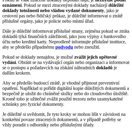
oznámení
. Pokud se mezi ztracenými doklady nacházejí
důležité
doklady totožnosti nebo vládou vydané dokumenty
, jako je
cestovní pas nebo řidičský průkaz, je důležité informovat o ztrátě
příslušné orgány, jako je policie nebo místní úřad.
Dále je důležité informovat příslušné strany, zejména pokud se ztráta
dokladů týká finančních záležitostí, jako jsou výpisy z bankovního
účtu nebo kreditní karty. Neprodleně informujte příslušné instituce,
aby se předešlo případnému
podvodu
nebo zneužití.
Pokud se doklady nenajdou, je možné
zvážit jejich opětovné
vydání
. Obrátit se na vydávající orgán nebo organizaci a informovat
se o postupu a požadavcích na získání náhradních
dokladů
je
dalším krokem.
Aby se předešlo budoucí ztrátě, je vhodné přijmout preventivní
opatření. Například si pořídit digitální kopie důležitých dokumentů a
bezpečně je uložit do chráněné složky nebo do cloudového úložiště.
Kromě toho je užitečné zvážit použití trezoru nebo uzamykatelné
schránky pro fyzické dokumenty.
Je důležité si uvědomit, že tyto kroky se mohou lišit v závislosti na
konkrétní povaze ztracených dokumentů, a v případě potřeby se
vždy poradit s odborníky nebo příslušnými úřady.