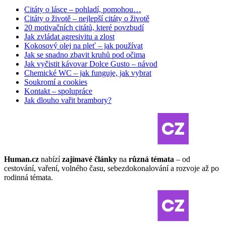
Citáty o lásce – pohladí, pomohou…
Citáty o životě – nejlepší citáty o životě
20 motivačních citátů, které povzbudí
Jak zvládat agresivitu a zlost
Kokosový olej na pleť – jak používat
Jak se snadno zbavit kruhů pod očima
Jak vyčistit kávovar Dolce Gusto – návod
Chemické WC – jak funguje, jak vybrat
Soukromí a cookies
Kontakt – spolupráce
Jak dlouho vařit brambory?
Human.cz
nabízí
zajímavé články
na
různá témata
– od
cestování, vaření, volného času, sebezdokonalování a rozvoje až po
rodinná témata.