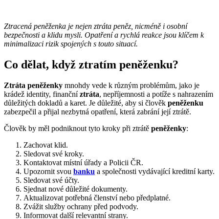
Ztracená peněženka je nejen ztráta peněz, nicméně i osobní
bezpečnosti a klidu mysli. Opatření a rychlá reakce jsou klíčem k
minimalizaci rizik spojených s touto situací.
Co dělat, když ztratím peněženku?
Ztráta peněženky
mnohdy vede k různým problémům, jako je
krádež identity, finanční
ztráta
, nepříjemnosti a potíže s nahrazením
důležitých dokladů a karet. Je důležité, aby si člověk
peněženku
zabezpečil a přijal nezbytná opatření, která zabrání její ztrátě.
Člověk by měl podniknout tyto kroky při ztrátě
peněženky
:
Zachovat klid.
Sledovat své kroky.
Kontaktovat místní úřady a Policii ČR.
Upozornit svou
banku
a společnosti vydávající kreditní karty.
Sledovat své účty.
Sjednat nové důležité dokumenty.
Aktualizovat potřebná členství nebo předplatné.
Zvážit služby ochrany před podvody.
Informovat další relevantní strany.