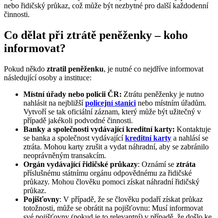
nebo řidičský průkaz, což může být nezbytné pro další každodenní
činnosti.
Co dělat při ztrátě peněženky – koho
informovat?
Pokud někdo
ztratil peněženku
, je nutné co nejdříve informovat
následující osoby a instituce:
Místní úřady nebo policii ČR:
Ztrátu peněženky je nutno
nahlásit na nejbližší
policejní stanici
nebo místním úřadům.
Vytvoří se tak oficiální záznam, který může být užitečný v
případě jakékoli podvodné činnosti.
Banky a společnosti vydávající kreditní karty:
Kontaktuje
se banka a společnost vydávající
kreditní karty
a nahlásí se
ztráta. Mohou karty zrušit a vydat náhradní, aby se zabránilo
neoprávněným transakcím.
Orgán vydávající řidičské průkazy
: Oznámí se
ztráta
příslušnému státnímu orgánu odpovědnému za řidičské
průkazy. Mohou člověku pomoci získat náhradní řidičský
průkaz.
Pojišťovny
: V případě, že se člověku podaří získat průkaz
totožnosti, může se obrátit na pojišťovnu: Musí informovat
své pojišťovny (pokud je to relevantní) v případě, že došlo ke