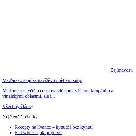
Zajímavosti
Maďarsko stojí za návštěvu i během zimy
Maďarsko si většina cestovatelů spojí s létem, koupáním a
vinařskými oblastmi, ale i...
Všechny články
Nejčtenější články
Recepty na lívance – kynuté i bez kynutí
Flat white – jak připravit