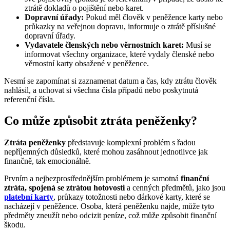
ztrátě dokladů o pojištění nebo karet.
Dopravní úřady:
Pokud měl člověk v peněžence karty nebo
průkazky na veřejnou dopravu, informuje o ztrátě příslušné
dopravní úřady.
Vydavatele členských nebo věrnostních karet:
Musí se
informovat všechny organizace, které vydaly členské nebo
věrnostní karty obsažené v peněžence.
Nesmí se zapomínat si zaznamenat datum a čas, kdy ztrátu člověk
nahlásil, a uchovat si všechna čísla případů nebo poskytnutá
referenční čísla.
Co může způsobit ztráta peněženky?
Ztráta peněženky
představuje komplexní problém s řadou
nepříjemných důsledků, které mohou zasáhnout jednotlivce jak
finančně, tak emocionálně.
Prvním a nejbezprostřednějším problémem je samotná
finanční
ztráta, spojená se ztrátou hotovosti
a cenných předmětů, jako jsou
platební karty
, průkazy totožnosti nebo dárkové karty, které se
nacházejí v peněžence. Osoba, která peněženku najde, může tyto
předměty zneužít nebo odcizit peníze, což může způsobit finanční
škodu.