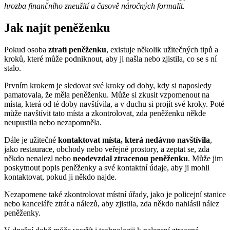
hrozba finančního zneužití a časově náročných formalit.
Jak najít peněženku
Pokud osoba
ztratí peněženku
, existuje několik užitečných tipů a
kroků, které může podniknout, aby ji našla nebo zjistila, co se s ní
stalo.
Prvním krokem je sledovat své kroky od doby, kdy si naposledy
pamatovala, že měla peněženku. Může si zkusit vzpomenout na
místa, která od té doby navštívila, a v duchu si projít své kroky. Poté
může navštívit tato místa a zkontrolovat, zda peněženku někde
neupustila nebo nezapomněla.
Dále je užitečné
kontaktovat místa, která nedávno navštívila
,
jako restaurace, obchody nebo veřejné prostory, a zeptat se, zda
někdo nenalezl nebo
neodevzdal ztracenou peněženku
. Může jim
poskytnout popis peněženky a své kontaktní údaje, aby ji mohli
kontaktovat, pokud ji někdo najde.
Nezapomene také zkontrolovat místní úřady, jako je policejní stanice
nebo kanceláře ztrát a nálezů, aby zjistila, zda někdo nahlásil nález
peněženky.