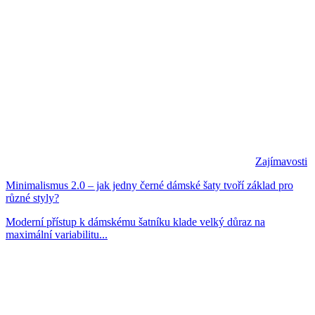
Zajímavosti
Minimalismus 2.0 – jak jedny černé dámské šaty tvoří základ pro
různé styly?
Moderní přístup k dámskému šatníku klade velký důraz na
maximální variabilitu...