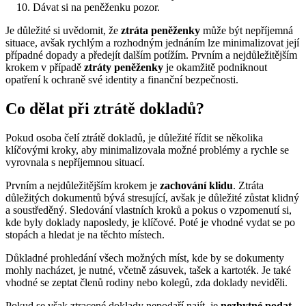
Dávat si na peněženku pozor.
Je důležité si uvědomit, že
ztráta peněženky
může být nepříjemná
situace, avšak rychlým a rozhodným jednáním lze minimalizovat její
případné dopady a předejít dalším potížím. Prvním a nejdůležitějším
krokem v případě
ztráty peněženky
je okamžitě podniknout
opatření k ochraně své identity a finanční bezpečnosti.
Co dělat při ztrátě dokladů?
Pokud osoba čelí ztrátě dokladů, je důležité řídit se několika
klíčovými kroky, aby minimalizovala možné problémy a rychle se
vyrovnala s nepříjemnou situací.
Prvním a nejdůležitějším krokem je
zachování klidu
. Ztráta
důležitých dokumentů bývá stresující, avšak je důležité zůstat klidný
a soustředěný. Sledování vlastních kroků a pokus o vzpomenutí si,
kde byly doklady naposledy, je klíčové. Poté je vhodné vydat se po
stopách a hledat je na těchto místech.
Důkladné prohledání všech možných míst, kde by se dokumenty
mohly nacházet, je nutné, včetně zásuvek, tašek a kartoték. Je také
vhodné se zeptat členů rodiny nebo kolegů, zda doklady neviděli.
Pokud se však ztracené doklady nepodaří najít, je
nezbytné podat