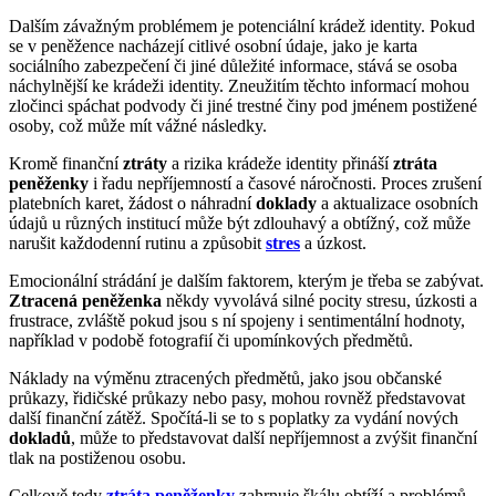
Dalším závažným problémem je potenciální krádež identity. Pokud
se v peněžence nacházejí citlivé osobní údaje, jako je karta
sociálního zabezpečení či jiné důležité informace, stává se osoba
náchylnější ke krádeži identity. Zneužitím těchto informací mohou
zločinci spáchat podvody či jiné trestné činy pod jménem postižené
osoby, což může mít vážné následky.
Kromě finanční
ztráty
a rizika krádeže identity přináší
ztráta
peněženky
i řadu nepříjemností a časové náročnosti. Proces zrušení
platebních karet, žádost o náhradní
doklady
a aktualizace osobních
údajů u různých institucí může být zdlouhavý a obtížný, což může
narušit každodenní rutinu a způsobit
stres
a úzkost.
Emocionální strádání je dalším faktorem, kterým je třeba se zabývat.
Ztracená peněženka
někdy vyvolává silné pocity stresu, úzkosti a
frustrace, zvláště pokud jsou s ní spojeny i sentimentální hodnoty,
například v podobě fotografií či upomínkových předmětů.
Náklady na výměnu ztracených předmětů, jako jsou občanské
průkazy, řidičské průkazy nebo pasy, mohou rovněž představovat
další finanční zátěž. Spočítá-li se to s poplatky za vydání nových
dokladů
, může to představovat další nepříjemnost a zvýšit finanční
tlak na postiženou osobu.
Celkově tedy
ztráta peněženky
zahrnuje škálu obtíží a problémů,