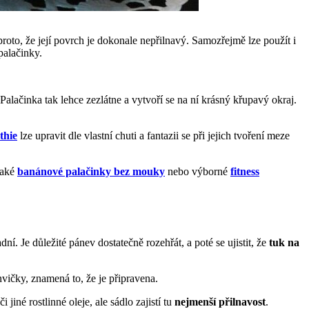
 proto, že její povrch je dokonale nepřilnavý. Samozřejmě lze použít i
palačinky.
 Palačinka tak lehce zezlátne a vytvoří se na ní krásný křupavý okraj.
thie
lze upravit dle vlastní chuti a fantazii se při jejich tvoření meze
také
banánové palačinky bez mouky
nebo výborné
fitness
dní. Je důležité pánev dostatečně rozehřát, a poté se ujistit, že
tuk na
nvičky, znamená to, že je připravena.
či jiné rostlinné oleje, ale sádlo zajistí tu
nejmenší přilnavost
.