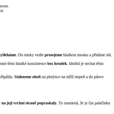
st.
vyšleháme
. Do misky vedle
prosejeme
hladkou mouku a přidáme sůl.
jemné těsto hladké konzistence
bez hrudek
. Ideální je nechat těsto
řipálila.
Stáhneme oheň
na plotýnce na nižší stupeň a do pánve
 na její vrchní straně popraskaly
. To znamená, že je čas palačinku