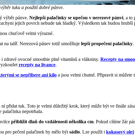
výběr tuku a použití dobré pánve.
tý výběr pánve.
Nejlepší palačinky se upečou v nerezové pánvi
, a to
 v kuchyni jejich povrch nebude tak hladký. Výsledkem tak budou hrubší 
 jsou chuťově velmi výrazné.
at na talíř. Nerezová pánev totiž umožňuje
lepší propečení palačinky
.
e i zdravé ovocné smoothie plné vitamínů a vlákniny.
Recepty na smoo
 vyzkoušet
recepty na lívance
.
kterými se nepřibere ani kilo
a jsou velmi chutné. Připravit si můžete 
 ní přidat tuk. Toto je velmi důležitý krok, který může být ve finále zása
se palačinka nepotrhala.
hvilce
přiblížit dlaň do vzdálenosti několika cm
. Pokud cítíme žár pá
u pro pečení palačinek by mělo být
sádlo
. Lze použít i
kokosový olej