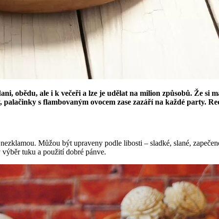
dani, obědu, ale i k večeři a lze je udělat na milion způsobů. Že s
 palačinky s flambovaným ovocem zase zazáří na každé party. Rece
 nezklamou. Můžou být upraveny podle libosti – sladké, slané, zapeče
 výběr tuku a použití dobré pánve.