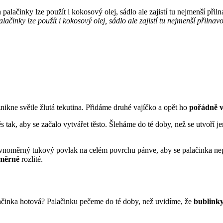
lačinky lze použít i kokosový olej, sádlo ale zajistí tu nejmenší přilnavo
kne světle žlutá tekutina. Přidáme druhé vajíčko a opět ho
pořádně 
s tak, aby se začalo vytvářet těsto. Šleháme do té doby, než se utvoří 
ovnoměrný tukový povlak na celém povrchu pánve, aby se palačinka nep
měrně
rozlité.
alačinka hotová? Palačinku pečeme do té doby, než uvidíme, že
bublinky