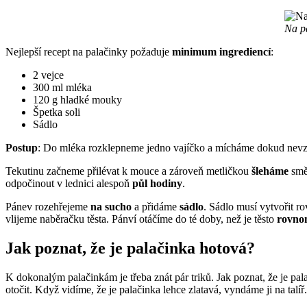
Na pa
Nejlepší recept na palačinky požaduje
minimum ingrediencí
:
2 vejce
300 ml mléka
120 g hladké mouky
Špetka soli
Sádlo
Postup
: Do mléka rozklepneme jedno vajíčko a mícháme dokud nevzni
Tekutinu začneme přilévat k mouce a zároveň metličkou
šleháme
smě
odpočinout v lednici alespoň
půl hodiny
.
Pánev rozehřejeme
na sucho
a přidáme
sádlo
. Sádlo musí vytvořit r
vlijeme naběračku těsta. Pánví otáčíme do té doby, než je těsto
rovno
Jak poznat, že je palačinka hotová?
K dokonalým palačinkám je třeba znát pár triků. Jak poznat, že je p
otočit. Když vidíme, že je palačinka lehce zlatavá, vyndáme ji na talíř.