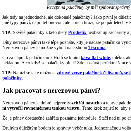
Recept na palačinky by měl splňovat správný 
Jak tedy na jednoduché, ale dokonalé palačinky? Jako první je důleži
jiné typy pánví, např. teflonovou, ale u nich hrozí, že po pár letech
TIP:
Skvělé palačinky z keto diety
Prodietix
neobsahují sacharidy a
Díky nerezové pánvi také lépe poznáte, kdy je načase palačinku vynd
Nerezovou pánev je možné vybrat na e-shopu
Tescoma
.
Co za nápoj k palačinkám? Hodí se k nim
káva flat white
, mléko, al
nekladou. A co když se palačinky přejí? Zde nastává perfektní šance
TIP:
Nabízí se také možnost
zdravé verze palačinek či lívanců, se 
palačinky
.
Jak pracovat s nerezovou pánví?
Nerezovou pánev je dobré nejprve
rozehřát
nasucho
a teprve pak do
ní vytvořil rovnoměrnou tenkou vrstvu.
Tento krok zajistí to, aby 
Že je pánev dostatečně zahřátá poznáme jednoduše. Stačí nad ní po c
Druhým důležitým bodem je správný výběr tuku. Jednoznačnou volbo