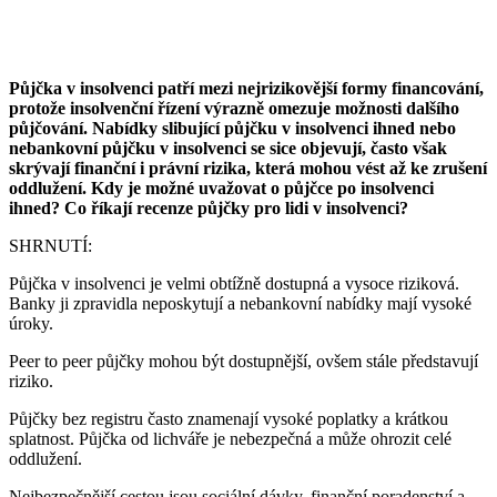
Půjčka v insolvenci patří mezi nejrizikovější formy financování,
protože insolvenční řízení výrazně omezuje možnosti dalšího
půjčování. Nabídky slibující půjčku v insolvenci ihned nebo
nebankovní půjčku v insolvenci se sice objevují, často však
skrývají finanční i právní rizika, která mohou vést až ke zrušení
oddlužení. Kdy je možné uvažovat o půjčce po insolvenci
ihned? Co říkají recenze půjčky pro lidi v insolvenci?
SHRNUTÍ:
Půjčka v insolvenci je velmi obtížně dostupná a vysoce riziková.
Banky ji zpravidla neposkytují a nebankovní nabídky mají vysoké
úroky.
Peer to peer půjčky mohou být dostupnější, ovšem stále představují
riziko.
Půjčky bez registru často znamenají vysoké poplatky a krátkou
splatnost. Půjčka od lichváře je nebezpečná a může ohrozit celé
oddlužení.
Nejbezpečnější cestou jsou sociální dávky, finanční poradenství a