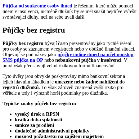
Půjčka od soukromé osoby ihned
je řešením, které může pomoci
lidem v insolvenci, nicméně dlužník by se měl snažit nejdříve vyřešit
své stávající dluhy, než na sebe uvalí další.
Půjčky bez registru
Půjčky bez registru
bývají často prezentovány jako rychlé řešení
pro osoby se záznamem v registrech nebo v obtížné finanční situaci.
Objevují se pod názvy jako
půjčky online ihned na účet nonstop
,
SMS půjčka na OP
nebo
nebankovní půjčka v insolvenci
. V
praxi však představují velmi rizikovou formu financování.
Tyto úvěry jsou obvykle poskytovány mimo bankovní sektor a
jejich hlavním lákadlem je
omezené nebo žádné nahlížení do
registrů dlužníků
. To však zároveň znamená vyšší riziko pro
věřitele a tedy i výrazně horší podmínky pro dlužníka.
Typické znaky půjček bez registru:
vysoký úrok a RPSN
krátká doba splatnosti
sankce za prodlení
dodatečné administrativní poplatky
možnost požadavku na zajištění majetkem