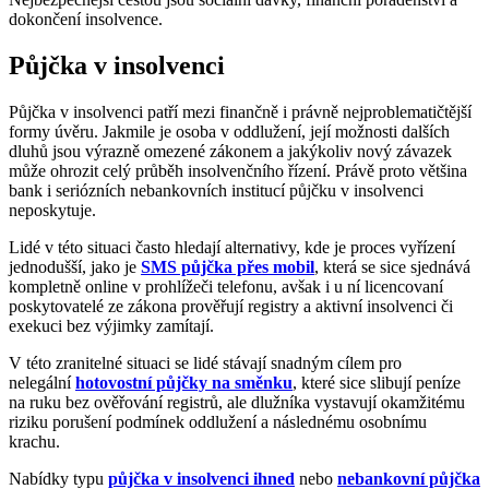
dokončení insolvence.
Půjčka v insolvenci
Půjčka v insolvenci patří mezi finančně i právně nejproblematičtější
formy úvěru. Jakmile je osoba v oddlužení, její možnosti dalších
dluhů jsou výrazně omezené zákonem a jakýkoliv nový závazek
může ohrozit celý průběh insolvenčního řízení. Právě proto většina
bank i seriózních nebankovních institucí půjčku v insolvenci
neposkytuje.
Lidé v této situaci často hledají alternativy, kde je proces vyřízení
jednodušší, jako je
SMS půjčka přes mobil
, která se sice sjednává
kompletně online v prohlížeči telefonu, avšak i u ní licencovaní
poskytovatelé ze zákona prověřují registry a aktivní insolvenci či
exekuci bez výjimky zamítají.
V této zranitelné situaci se lidé stávají snadným cílem pro
nelegální
hotovostní půjčky na směnku
, které sice slibují peníze
na ruku bez ověřování registrů, ale dlužníka vystavují okamžitému
riziku porušení podmínek oddlužení a následnému osobnímu
krachu.
Nabídky typu
půjčka v insolvenci ihned
nebo
nebankovní půjčka