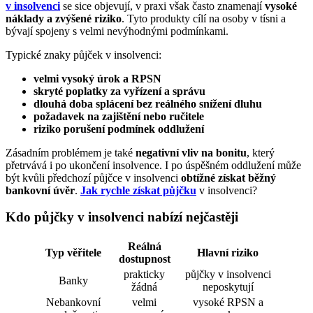
v insolvenci
se sice objevují, v praxi však často znamenají
vysoké
náklady a zvýšené riziko
. Tyto produkty cílí na osoby v tísni a
bývají spojeny s velmi nevýhodnými podmínkami.
Typické znaky půjček v insolvenci:
velmi vysoký úrok a RPSN
skryté poplatky za vyřízení a správu
dlouhá doba splácení bez reálného snížení dluhu
požadavek na zajištění nebo ručitele
riziko porušení podmínek oddlužení
Zásadním problémem je také
negativní vliv na bonitu
, který
přetrvává i po ukončení insolvence. I po úspěšném oddlužení může
být kvůli předchozí půjčce v insolvenci
obtížné získat běžný
bankovní úvěr
.
Jak rychle získat půjčku
v insolvenci?
Kdo půjčky v insolvenci nabízí nejčastěji
Reálná
Typ věřitele
Hlavní riziko
dostupnost
prakticky
půjčky v insolvenci
Banky
žádná
neposkytují
Nebankovní
velmi
vysoké RPSN a