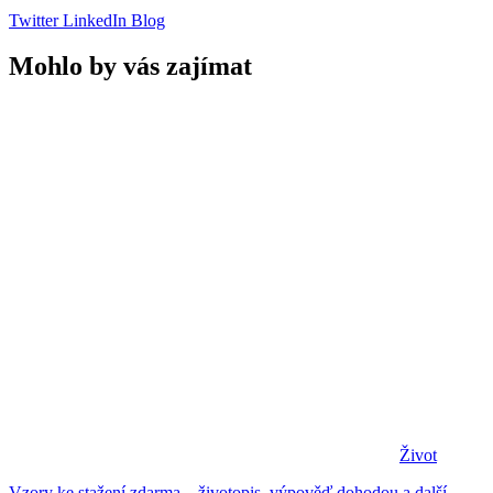
Twitter
LinkedIn
Blog
Mohlo by vás zajímat
Život
Vzory ke stažení zdarma – životopis, výpověď dohodou a další