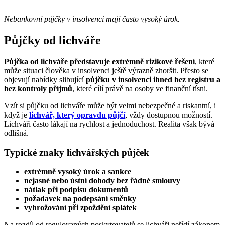
Nebankovní půjčky v insolvenci mají často vysoký úrok.
Půjčky od lichváře
Půjčka od lichváře představuje extrémně rizikové řešení
, které
může situaci člověka v insolvenci ještě výrazně zhoršit. Přesto se
objevují nabídky slibující
půjčku v insolvenci ihned bez registru a
bez kontroly příjmů
, které cílí právě na osoby ve finanční tísni.
Vzít si půjčku od lichváře může být velmi nebezpečné a riskantní, i
když je
lichvář, který opravdu půjčí
, vždy dostupnou možností.
Lichváři často lákají na rychlost a jednoduchost. Realita však bývá
odlišná.
Typické znaky lichvářských půjček
extrémně vysoký úrok a sankce
nejasné nebo ústní dohody bez řádné smlouvy
nátlak při podpisu dokumentů
požadavek na podepsání směnky
vyhrožování při zpoždění splátek
Na rozdíl od regulovaných poskytovatelů se lichváři neřídí zákonem