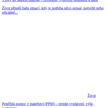
Život přináší řadu situací, kdy je potřeba něco sepsat, potvrdit nebo
oficiálně...
Život
Peněžitá pomoc v mateřství (PPM) – termín vyplácení, výše,