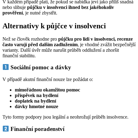
V každém případě platí, že pokud se nabídka jeví jako příliš snadná
nebo slibuje
půjčku v insolvenci ihned bez jakéhokoliv
prověření
, je nutné zbystřit.
Alternativy k půjčce v insolvenci
Než se člověk rozhodne pro
půjčku pro lidi v insolvenci, recenze
často varují před dalším zadlužením
, je vhodné zvážit bezpečnější
varianty. Další úvěr může narušit průběh oddlužení a zhoršit
finanční stabilitu.
Sociální pomoc a dávky
V případě akutní finanční nouze lze požádat o:
mimořádnou okamžitou pomoc
příspěvek na bydlení
doplatek na bydlení
dávky hmotné nouze
Tyto formy podpory jsou legální a neohrožují průběh insolvence.
Finanční poradenství