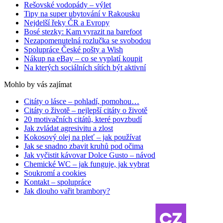
Rešovské vodopády – výlet
Tipy na super ubytování v Rakousku
Nejdelší řeky ČR a Evropy
Bosé stezky: Kam vyrazit na barefoot
Nezapomenutelná rozlučka se svobodou
Spolupráce České pošty a Wish
Nákup na eBay – co se vyplatí koupit
Na kterých sociálních sítích být aktivní
Mohlo by vás zajímat
Citáty o lásce – pohladí, pomohou…
Citáty o životě – nejlepší citáty o životě
20 motivačních citátů, které povzbudí
Jak zvládat agresivitu a zlost
Kokosový olej na pleť – jak používat
Jak se snadno zbavit kruhů pod očima
Jak vyčistit kávovar Dolce Gusto – návod
Chemické WC – jak funguje, jak vybrat
Soukromí a cookies
Kontakt – spolupráce
Jak dlouho vařit brambory?