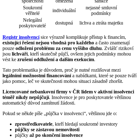
společnosti
omezená
sankce
Soukromí
nejasné smluvní
individuální
věřitelé
podmínky
Nelegální
dostupná
lichva a ztráta majetku
poskytovatelé
Registr insolvencí
sice výrazně komplikuje přístup k financím,
existující řešení nejsou vhodná pro každého
a často znamenají
pouze
odložení problému za cenu vyššího dluhu
. Zvlášť rizikoví
jsou
lichváři
, kteří skutečně půjčí, ovšem jejich podmínky mohou
vést ke
zrušení oddlužení a dalším exekucím
.
Tato problematika je důvodem, proč je nutné rozlišovat mezi
legálními možnostmi financování
a nabídkami, které se pouze tváří
jako pomoc, leč ve skutečnosti mohou situaci zásadně zhoršit.
Licencované nebankovní firmy v ČR lidem v aktivní insolvenci
téměř nikdy nepůjčují
. Insolvence je pro poskytovatele většinou
automatický důvod zamítnutí žádosti.
Pokud se někde píše „půjčka v insolvenci“, většinou jde o:
zprostředkovatele
, kteří hledají soukromé investory
půjčky se zástavou nemovitosti
půjčky
až po skončení insolvence