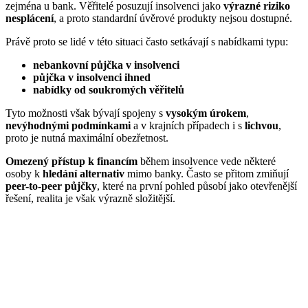
zejména u bank. Věřitelé posuzují insolvenci jako
výrazné riziko
nesplácení
, a proto standardní úvěrové produkty nejsou dostupné.
Právě proto se lidé v této situaci často setkávají s nabídkami typu:
nebankovní půjčka v insolvenci
půjčka v insolvenci ihned
nabídky od soukromých věřitelů
Tyto možnosti však bývají spojeny s
vysokým úrokem
,
nevýhodnými podmínkami
a v krajních případech i s
lichvou
,
proto je nutná maximální obezřetnost.
Omezený přístup k financím
během insolvence
vede některé
osoby k
hledání alternativ
mimo banky. Často se přitom zmiňují
peer-to-peer půjčky
, které na první pohled působí jako otevřenější
řešení, realita je však výrazně složitější.