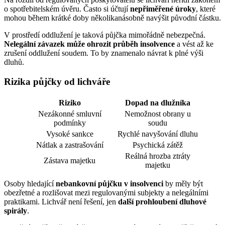
o spotřebitelském úvěru. Často si účtují
nepřiměřené úroky
, které
mohou během krátké doby několikanásobně navýšit původní částku.
V prostředí oddlužení je taková půjčka mimořádně nebezpečná.
Nelegální závazek může ohrozit průběh insolvence
a vést až ke
zrušení oddlužení soudem. To by znamenalo návrat k plné výši
dluhů.
Rizika půjčky od lichváře
Riziko
Dopad na dlužníka
Nezákonné smluvní
Nemožnost obrany u
podmínky
soudu
Vysoké sankce
Rychlé navyšování dluhu
Nátlak a zastrašování
Psychická zátěž
Reálná hrozba ztráty
Zástava majetku
majetku
Osoby hledající
nebankovní půjčku v insolvenci
by měly být
obezřetné a rozlišovat mezi regulovanými subjekty a nelegálními
praktikami. Lichvář není řešení, jen
další prohloubení dluhové
spirály
.