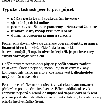
žádosti v tomto stavu odmítá.
Typické vlastnosti peer-to-peer půjček:
půjčka poskytovaná
soukromými investory
sjednání probíhá
online
podmínky se liší podle platformy a rizikovosti žadatele
úrokové sazby bývají vyšší než u bank
důraz na posouzení příjmu a splácení
Proces schvalování obvykle zahrnuje
ověření identity, příjmů a
finanční historie
. I když některé platformy deklarují
benevolentnější přístup,
insolvenční rejstřík je pro investory
silným varovným signálem
.
Dalším rizikem peer-to-peer půjček je
vyšší celkové zatížení
splátkami
. Úrok a poplatky mohou být nastaveny tak, aby
kompenzovaly riziko investora, což může vést k
dlouhodobě
nevýhodnému závazku
.
Peer-to-peer půjčky mohou představovat
okrajovou možnost
především po ukončení insolvence. Během oddlužení se však
zpravidla nejedná o
reálně dostupné ani doporučované řešení
,
protože jakýkoliv další dluh může ohrozit splátkový kalendář a celý
průběh insolvenčního řízení.