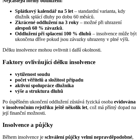
Nejčastější formy oddlužení:
Splátkový kalendář na 5 let
– standardní varianta, kdy
dlužník splácí dluhy po dobu 60 měsíců.
Zkrácené oddlužení na 3 roky
– možné při uhrazení
alespoň 60 % závazků
.
Oddlužení při splacení 100 % dluhů
– insolvence může být
ukončena dříve pokud jsou závazky uhrazeny v plné výši.
Délku insolvence mohou ovlivnit i další okolnosti.
Faktory ovlivňující délku insolvence
vytíženost soudu
počet věřitelů a složitost případu
aktivní spolupráce dlužníka
výše a struktura dluhů
Po úspěšném ukončení oddlužení zůstává fyzická osoba
evidována
v insolvenčním rejstříku ještě několik let
, což má přímý dopad na
její finanční možnosti.
Insolvence a půjčky
Během insolvence je
schválení půjčky velmi nepravděpodobné
,