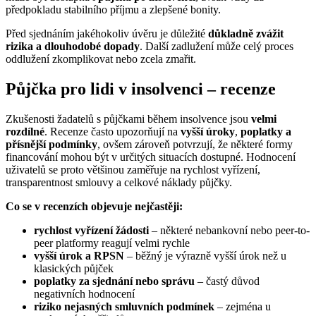
předpokladu stabilního příjmu a zlepšené bonity.
Před sjednáním jakéhokoliv úvěru je důležité
důkladně zvážit
rizika a dlouhodobé dopady
. Další zadlužení může celý proces
oddlužení zkomplikovat nebo zcela zmařit.
Půjčka pro lidi v insolvenci – recenze
Zkušenosti žadatelů s půjčkami během insolvence jsou
velmi
rozdílné
. Recenze často upozorňují na
vyšší úroky
,
poplatky a
přísnější podmínky
, ovšem zároveň potvrzují, že některé formy
financování mohou být v určitých situacích dostupné. Hodnocení
uživatelů se proto většinou zaměřuje na rychlost vyřízení,
transparentnost smlouvy a celkové náklady půjčky.
Co se v recenzích objevuje nejčastěji:
rychlost vyřízení žádosti
– některé nebankovní nebo peer-to-
peer platformy reagují velmi rychle
vyšší úrok a RPSN
– běžný je výrazně vyšší úrok než u
klasických půjček
poplatky za sjednání nebo správu
– častý důvod
negativních hodnocení
riziko nejasných smluvních podmínek
– zejména u