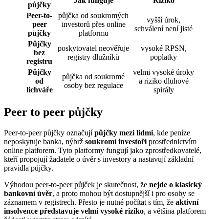
Jak funguje
Riziko
půjčky
Peer-to-
půjčka od soukromých
vyšší úrok,
peer
investorů přes online
schválení není jisté
půjčky
platformu
Půjčky
poskytovatel neověřuje
vysoké RPSN,
bez
registry dlužníků
poplatky
registru
Půjčky
velmi vysoké úroky
půjčka od soukromé
od
a riziko dluhové
osoby bez regulace
lichváře
spirály
Peer to peer půjčky
Peer-to-peer půjčky označují
půjčky mezi lidmi
, kde peníze
neposkytuje banka, nýbrž
soukromí investoři
prostřednictvím
online platforem. Tyto platformy fungují jako zprostředkovatelé,
kteří propojují žadatele o úvěr s investory a nastavují základní
pravidla půjčky.
Výhodou peer-to-peer půjček je skutečnost, že
nejde o klasický
bankovní úvěr
, a proto mohou být dostupnější i pro osoby se
záznamem v registrech. Přesto je nutné počítat s tím, že
aktivní
insolvence představuje velmi vysoké riziko
, a většina platforem