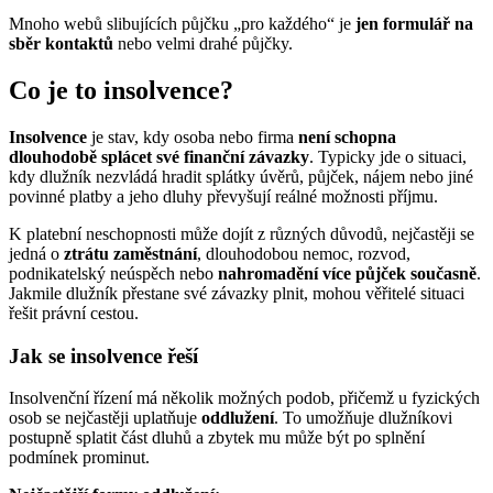
Mnoho webů slibujících půjčku „pro každého“ je
jen formulář na
sběr kontaktů
nebo velmi drahé půjčky.
Co je to insolvence?
Insolvence
je stav, kdy osoba nebo firma
není schopna
dlouhodobě splácet své finanční závazky
. Typicky jde o situaci,
kdy dlužník nezvládá hradit splátky úvěrů, půjček, nájem nebo jiné
povinné platby a jeho dluhy převyšují reálné možnosti příjmu.
K platební neschopnosti může dojít z různých důvodů, nejčastěji se
jedná o
ztrátu zaměstnání
, dlouhodobou nemoc, rozvod,
podnikatelský neúspěch nebo
nahromadění více půjček současně
.
Jakmile dlužník přestane své závazky plnit, mohou věřitelé situaci
řešit právní cestou.
Jak se insolvence řeší
Insolvenční řízení má několik možných podob, přičemž u fyzických
osob se nejčastěji uplatňuje
oddlužení
. To umožňuje dlužníkovi
postupně splatit část dluhů a zbytek mu může být po splnění
podmínek prominut.