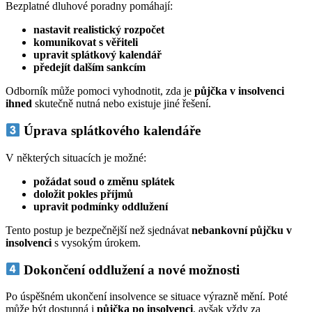
Bezplatné dluhové poradny pomáhají:
nastavit realistický rozpočet
komunikovat s věřiteli
upravit splátkový kalendář
předejít dalším sankcím
Odborník může pomoci vyhodnotit, zda je
půjčka v insolvenci
ihned
skutečně nutná nebo existuje jiné řešení.
Úprava splátkového kalendáře
V některých situacích je možné:
požádat soud o změnu splátek
doložit pokles příjmů
upravit podmínky oddlužení
Tento postup je bezpečnější než sjednávat
nebankovní půjčku v
insolvenci
s vysokým úrokem.
Dokončení oddlužení a nové možnosti
Po úspěšném ukončení insolvence se situace výrazně mění. Poté
může být dostupná i
půjčka po insolvenci
, avšak vždy za