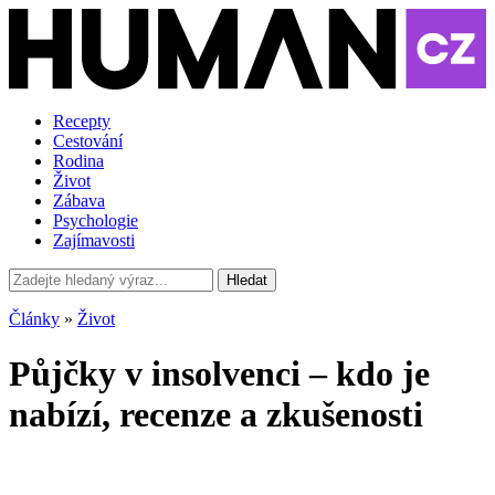
Recepty
Cestování
Rodina
Život
Zábava
Psychologie
Zajímavosti
Hledat
Články
»
Život
Půjčky v insolvenci – kdo je
nabízí, recenze a zkušenosti