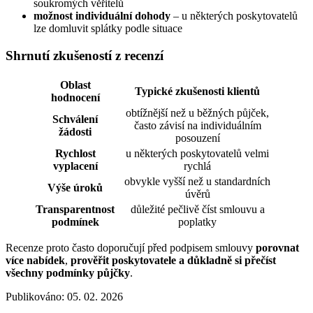
soukromých věřitelů
možnost individuální dohody
– u některých poskytovatelů
lze domluvit splátky podle situace
Shrnutí zkušeností z recenzí
Oblast
Typické zkušenosti klientů
hodnocení
obtížnější než u běžných půjček,
Schválení
často závisí na individuálním
žádosti
posouzení
Rychlost
u některých poskytovatelů velmi
vyplacení
rychlá
obvykle vyšší než u standardních
Výše úroků
úvěrů
Transparentnost
důležité pečlivě číst smlouvu a
podmínek
poplatky
Recenze proto často doporučují před podpisem smlouvy
porovnat
více nabídek
,
prověřit poskytovatele a důkladně si přečíst
všechny podmínky půjčky
.
Publikováno: 05. 02. 2026