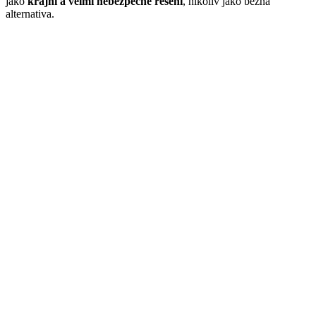
jako
krajní a velmi nebezpečné řešení
, nikoliv jako běžná
alternativa.