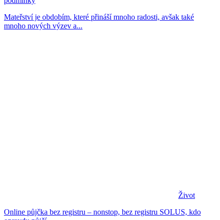
podmínky
Mateřství je obdobím, které přináší mnoho radosti, avšak také
mnoho nových výzev a...
Život
Online půjčka bez registru – nonstop, bez registru SOLUS, kdo