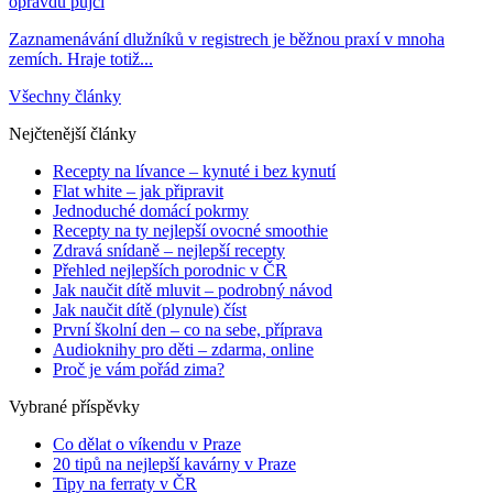
opravdu půjčí
Zaznamenávání dlužníků v registrech je běžnou praxí v mnoha
zemích. Hraje totiž...
Všechny články
Nejčtenější články
Recepty na lívance – kynuté i bez kynutí
Flat white – jak připravit
Jednoduché domácí pokrmy
Recepty na ty nejlepší ovocné smoothie
Zdravá snídaně – nejlepší recepty
Přehled nejlepších porodnic v ČR
Jak naučit dítě mluvit – podrobný návod
Jak naučit dítě (plynule) číst
První školní den – co na sebe, příprava
Audioknihy pro děti – zdarma, online
Proč je vám pořád zima?
Vybrané příspěvky
Co dělat o víkendu v Praze
20 tipů na nejlepší kavárny v Praze
Tipy na ferraty v ČR