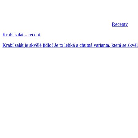
Recepty
Krabí salát – recept
Krabí salát je skvělé jídlo! Je to lehká a chutná varianta, která se skvěl