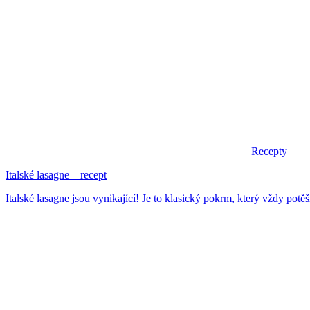
Recepty
Italské lasagne – recept
Italské lasagne jsou vynikající! Je to klasický pokrm, který vždy potěš