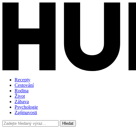
Recepty
Cestování
Rodina
Život
Zábava
Psychologie
Zajímavosti
Hledat