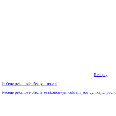
Recepty
Pečené pekanové ořechy – recept
Pečené pekanové ořechy se skořicovým cukrem jsou vynikající pocho