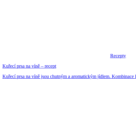
Recepty
Kuřecí prsa na víně – recept
Kuřecí prsa na víně jsou chutným a aromatickým jídlem. Kombinace k