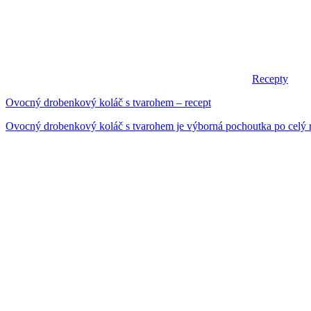
Recepty
Ovocný drobenkový koláč s tvarohem – recept
Ovocný drobenkový koláč s tvarohem je výborná pochoutka po celý rok