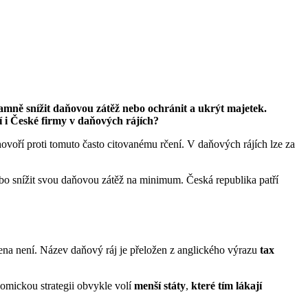
namně snížit daňovou zátěž nebo ochránit a ukrýt majetek.
í i České firmy v daňových rájích?
 hovoří proti tomuto často citovanému rčení. V daňových rájích lze za
ebo snížit svou daňovou zátěž na minimum. Česká republika patří
vena není. Název daňový ráj je přeložen z anglického výrazu
tax
nomickou strategii obvykle volí
menší státy
,
které tím lákají