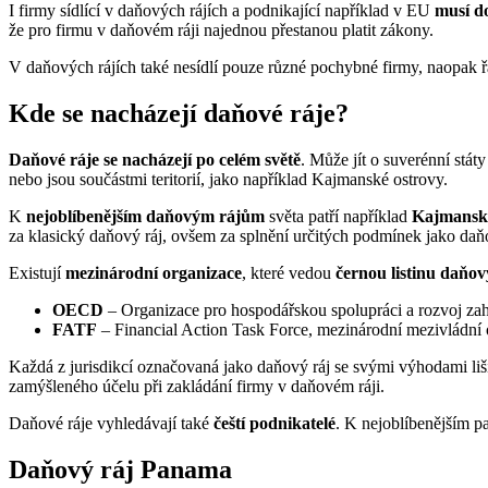
I firmy sídlící v daňových rájích a podnikající například v EU
musí d
že pro firmu v daňovém ráji najednou přestanou platit zákony.
V daňových rájích také nesídlí pouze různé pochybné firmy, naopak ř
Kde se nacházejí daňové ráje?
Daňové ráje se nacházejí po celém světě
. Může jít o suverénní stá
nebo jsou součástmi teritorií, jako například Kajmanské ostrovy.
K
nejoblíbenějším daňovým rájům
světa patří například
Kajmanské
za klasický daňový ráj, ovšem za splnění určitých podmínek jako daňo
Existují
mezinárodní organizace
, které vedou
černou listinu daňov
OECD
– Organizace pro hospodářskou spolupráci a rozvoj zahrn
FATF
– Financial Action Task Force, mezinárodní mezivládní o
Každá z jurisdikcí označovaná jako daňový ráj se svými výhodami liší
zamýšleného účelu při zakládání firmy v daňovém ráji.
Daňové ráje vyhledávají také
čeští podnikatelé
. K nejoblíbenějším pa
Daňový ráj Panama