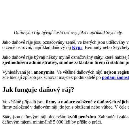
Daňovými ráji bývají často ostrovy jako například Seychely.
Jako daňové ráje jsou označovány země, ve kterých jsou udělovány 
o země ostrovní, například daňový ráj
Kypr
, Bermudy nebo Seychely
Jako daňové ráje bývají někdy mylně označovány státy, které nabíze
zjednodušení administrativy, snadné zakládání firem či stabilní p
Vyhledávaná je i
anonymita
. Ve většině daňových rájů
nejsou regist
zde hledají způsob jak schovat majetek podnikatelé po
podání žádost
Jak funguje daňový ráj?
Ve většině případů jsou
firmy a nadace založené v daňových rájíc
firmy založené v daňovém ráji jde jen s obtížemi nebo vůbec. V čele ta
Státy jsou daňovými ráji především
kvůli penězům
. Zahraniční zakla
daňovým rájem, minimálně 5 000 lidí by přišlo o práci.