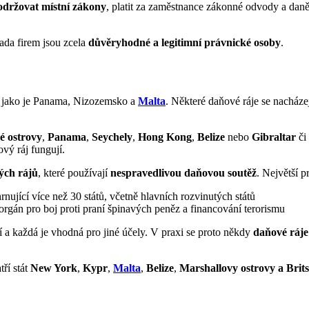
održovat místní zákony
, platit za zaměstnance zákonné odvody a daně
ada firem jsou zcela
důvěryhodné a legitimní právnické osoby
.
ty jako je Panama, Nizozemsko a
Malta
. Některé daňové ráje se nacházej
 ostrovy
,
Panama
,
Seychely
,
Hong Kong
,
Belize
nebo
Gibraltar
či
vý ráj fungují.
ých rájů
, které používají
nespravedlivou daňovou soutěž
. Největší p
ující více než 30 států, včetně hlavních rozvinutých států
rgán pro boj proti praní špinavých peněz a financování terorismu
 a každá je vhodná pro jiné účely. V praxi se proto někdy
daňové ráje
tří stát
New York
,
Kypr
,
Malta
,
Belize
,
Marshallovy ostrovy a Brit