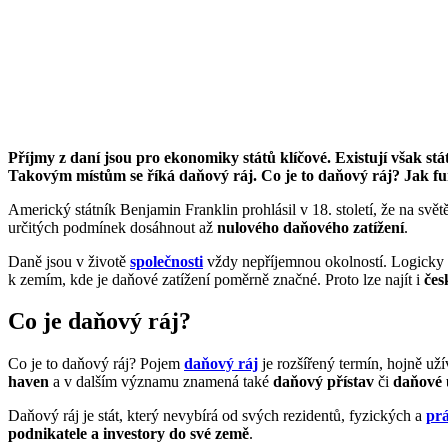
Příjmy z daní jsou pro ekonomiky států klíčové. Existují však s
Takovým místům se říká daňový ráj. Co je to daňový ráj? Jak fun
Americký státník Benjamin Franklin prohlásil v 18. století, že na svět
určitých podmínek dosáhnout až
nulového daňového zatížení
.
Daně jsou v životě
společnosti
vždy nepříjemnou okolností. Logicky s
k zemím, kde je daňové zatížení poměrně značné. Proto lze najít i
čes
Co je daňový ráj?
Co je to daňový ráj? Pojem
daňový ráj
je rozšířený termín, hojně už
haven
a v dalším významu znamená také
daňový přístav
či
daňové 
Daňový ráj je stát, který nevybírá od svých rezidentů, fyzických a
pr
podnikatele a investory do své země
.