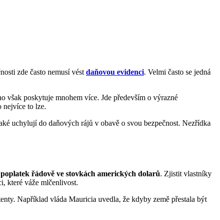
nosti zde často nemusí vést
daňovou evidenci
. Velmi často se jedná
toho však poskytuje mnohem více. Jde především o výrazné
 nejvíce to lze.
 také uchylují do daňových rájů v obavě o svou bezpečnost. Nezřídka
 poplatek řádově ve stovkách amerických dolarů
. Zjistit vlastníky
i, které váže mlčenlivost.
istenty. Například vláda Mauricia uvedla, že kdyby země přestala být