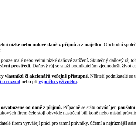
velmi
nízké nebo nulové daně z příjmů a z majetku
. Obchodní společ
.
jí pouze malé nebo velmi nízké daňové zatížení. Skutečný daňový ráj 
rávní prostředí
. Daňový ráj se snaží podnikatelům zjednodušit život co
ry vlastníků či akcionářů veřejně přístupné
. Někteří podnikatelé se
i o rozvod
nebo při
výpočtu výživného
.
h osvobozené od daně z příjmů
. Případně se státu odvádí jen
paušální
kových firem čele stojí obvykle nastrčení bílí koně nebo místní právníc
datelé firem vytvářejí práci pro tamní právníky, účetní a nejrůznější as