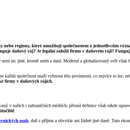
táty nebo regiony, které umožňují společnostem a jednotlivcům výz
guje daňový ráj? Je legální založit firmu v daňovém ráji? Funguj
ě není nic jisté, kromě smrti a daní. Moderní a globalizovaný svět však
e každá společnost snaží vyhnout této povinnosti, co nejvíce to lze, n
ké firmy v daňových rájích
.
ívaný v našich i zahraničních médiích, přesná definice však nikde upra
útočiště
.
ávnických osob
, daň z příjmu a obvykle ani žádné jiné daně. Tuto eko