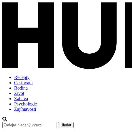
Recepty
Cestování
Rodina
Život
Zábava
Psychologie
Zajímavosti
Hledat