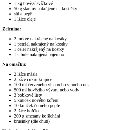
1 kg hovězí svíčkové
50 g slaniny nakrájené na kostičky
sůl a pepř
1 lžice oleje
Zelenina:
2 mrkve nakrájené na kostky
1 petržel nakrájený na kostky
1 celer nakrájený na kostky
1 cibule nakrájená najemno
Na omáčku:
2 lžíce másla
2 lžíce cukru krupice
100 ml červeného vína nebo vinného octa
500 ml hovězího vývaru nebo vody
3 bobkové listy
5 kuliček nového koření
10 kuliček černého pepře
2 lžíce hořčice
200 g smetany ke šlehání
brusinky (dle chuti)