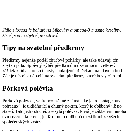
Jídlo z lososa je bohaté na bílkoviny a omega-3 mastné kyseliny,
které jsou nezbytné pro zdraví.
Tipy na svatební předkrmy
Předkrmy nejenže potěší chuťové pohárky, ale také udávají tón
zbytku jídla. Správný výběr předkrmů může umocnit celkový
zážitek z jídla a udržet hosty spokojené při čekání na hlavní chod.
Zde je několik nápadů na svatební předkrmy, které hosty ohromí.
Pórková polévka
Pórková polévka, ve francouzštině známá také jako „potage aux
poireaux“, je uklidňující a chutný pokrm, který je oblíbený již po
staletí. Tato jednoduchá, ale sytá polévka, která je základem mnoha
evropských kuchyní, je již dlouho oblíbená mezi lidmi ze všech
společenských vrstev.