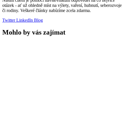
Naším cílem je pomoci návštěvníkům odpovědět na co nejvíce
otázek - ať už ohledně míst na výlety, vaření, hubnutí, seberozvoje
či rodiny. Veškeré články nabízíme zcela zdarma.
Twitter
LinkedIn
Blog
Mohlo by vás zajímat