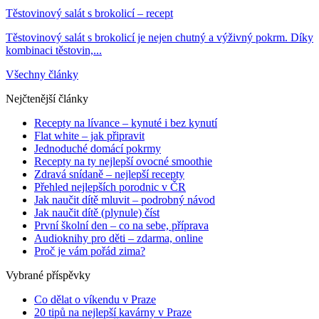
Těstovinový salát s brokolicí – recept
Těstovinový salát s brokolicí je nejen chutný a výživný pokrm. Díky
kombinaci těstovin,...
Všechny články
Nejčtenější články
Recepty na lívance – kynuté i bez kynutí
Flat white – jak připravit
Jednoduché domácí pokrmy
Recepty na ty nejlepší ovocné smoothie
Zdravá snídaně – nejlepší recepty
Přehled nejlepších porodnic v ČR
Jak naučit dítě mluvit – podrobný návod
Jak naučit dítě (plynule) číst
První školní den – co na sebe, příprava
Audioknihy pro děti – zdarma, online
Proč je vám pořád zima?
Vybrané příspěvky
Co dělat o víkendu v Praze
20 tipů na nejlepší kavárny v Praze