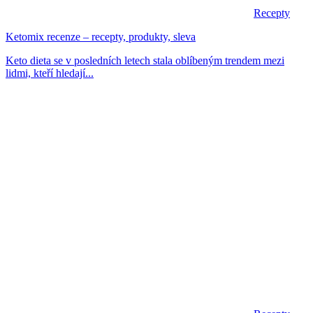
Recepty
Ketomix recenze – recepty, produkty, sleva
Keto dieta se v posledních letech stala oblíbeným trendem mezi
lidmi, kteří hledají...