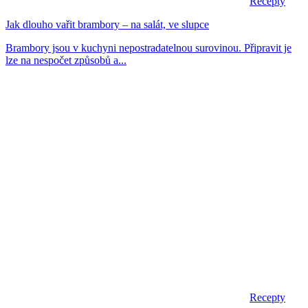
Recepty
Jak dlouho vařit brambory – na salát, ve slupce
Brambory jsou v kuchyni nepostradatelnou surovinou. Připravit je
lze na nespočet způsobů a...
Recepty