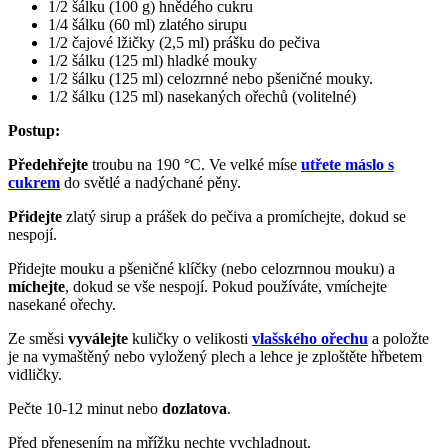
1/2 šálku (100 g) hnědého cukru
1/4 šálku (60 ml) zlatého sirupu
1/2 čajové lžičky (2,5 ml) prášku do pečiva
1/2 šálku (125 ml) hladké mouky
1/2 šálku (125 ml) celozrnné nebo pšeničné mouky.
1/2 šálku (125 ml) nasekaných ořechů (volitelné)
Postup:
Předehřejte
troubu na 190 °C. Ve velké míse
utřete máslo s
cukrem
do světlé a nadýchané pěny.
Přidejte
zlatý sirup a prášek do pečiva a promíchejte, dokud se
nespojí.
Přidejte mouku a pšeničné klíčky (nebo celozrnnou mouku) a
míchejte
, dokud se vše nespojí. Pokud používáte, vmíchejte
nasekané ořechy.
Ze směsi
vyválejte
kuličky o velikosti
vlašského ořechu
a položte
je na vymaštěný nebo vyložený plech a lehce je zploštěte hřbetem
vidličky.
Pečte 10-12 minut nebo
dozlatova
.
Před přenesením na mřížku nechte vychladnout.