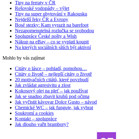
Tipy na ferraty v ČR
Rešovské vodopády – výlet
Tipy na super ubytování v Rakousku
Nejdelší řeky ČR a Evropy
Bosé stezky: Kam vyrazit na barefoot
Nezapomenutelná rozlučka se svobodou
Spolupráce České pošty a Wish
Nákup na eBay – co se vyplatí koupit
Na kterých sociálních sítích být aktivní
Mohlo by vás zajímat
Citáty o lásce – pohladí, pomohou…
Citáty o životě – nejlepší citáty o životě
20 motivačních citátů, které povzbudí
Jak zvládat agresivitu a zlost
Kokosový olej na pleť – jak používat
Jak se snadno zbavit kruhů pod očima
Jak vyčistit kávovar Dolce Gusto – návod
Chemické WC – jak funguje, jak vybrat
Soukromí a cookies
Kontakt – spolupráce
Jak dlouho vařit brambory?