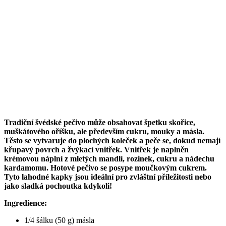
Tradiční švédské pečivo může obsahovat špetku skořice,
muškátového oříšku, ale především cukru, mouky a másla.
Těsto se vytvaruje do plochých koleček a peče se, dokud nemají
křupavý povrch a žvýkací vnitřek. Vnitřek je naplněn
krémovou náplní z mletých mandlí, rozinek, cukru a nádechu
kardamomu. Hotové pečivo se posype moučkovým cukrem.
Tyto lahodné kapky jsou ideální pro zvláštní příležitosti nebo
jako sladká pochoutka kdykoli!
Ingredience:
1/4 šálku (50 g) másla