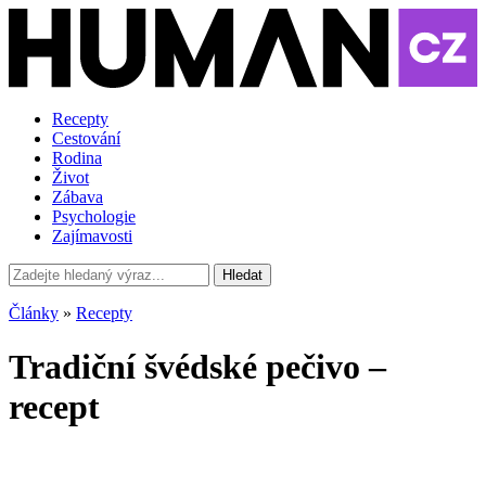
Recepty
Cestování
Rodina
Život
Zábava
Psychologie
Zajímavosti
Hledat
Články
»
Recepty
Tradiční švédské pečivo –
recept