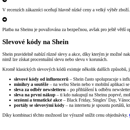
V recenzích zákazníci oceňují hlavně nízké ceny a velký výběr zboží. 
Platba na Sheinu je považována za bezpečnou, avšak pro ještě větší o
Slevové kódy na Shein
Shein pravidelně nabízí různé slevy a akce, díky kterým je možné nako
nimž lze získat procentuální slevu nebo slevu v korunách.
Kromě klasických slevových kódů existuje několik dalších způsobů, ja
slevové kódy od influencerů
– Shein často spolupracuje s infl
minihry a soutěže
– na webu Shein nebo v mobilní aplikaci se č
sleva za odběr newsletteru
– po přihlášení k odběru newslette
sleva na první nákup
– ti kdo nakupují na Sheinu poprvé, m
sezónní a tematické akce
– Black Friday, Singles’ Day, Vánoc
portály se slevovými kódy
– na internetu je spoustu portálů, kt
Díky kombinaci těchto možností lze výrazně snížit cenu objednávky.