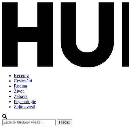
Recepty
Cestování
Rodina
Život
Zábava
Psychologie
Zajímavosti
Hledat