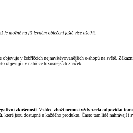
ž je možné na již levném oblečení ještě více ušetřit.
e objevuje v žebříčcích nejnavštěvovanějších e-shopů na světě. Zákazn
asto objevují i v nabídce luxusnějších značek.
egativní zkušenosti
. Vzhled
zboží
nemusí vždy zcela odpovídat tom
ů
, které jsou dostupné u každého produktu. Často tam lidé nahrávají i sv