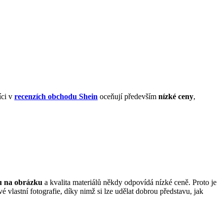
íci v
recenzích obchodu Shein
oceňují především
nízké ceny
,
u na obrázku
a kvalita materiálů někdy odpovídá nízké ceně. Proto je
é vlastní fotografie, díky nimž si lze udělat dobrou představu, jak