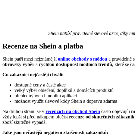
Shein nabízí pravidelné slevové akce, díky nim
Recenze na Shein a platba
Shein patří mezi nejznámější
online obchody s módou
a pravidelně s
obrovský výběr
a
rychlou dostupnost módních trendů
, které se č
Co zákazníci nejčastěji chválí:
dostupné ceny a časté akce
velký výběr oblečení, doplňků a domácích produktů
přehledný web i mobilní aplikaci
možnost využít slevové kódy Shein a dopravu zdarma
Na druhou stranu se v
recenzích na obchod Shein
často objevují i
n
vždy lepší si před nákupem přečíst
recenze od skutečných zákazník
zboží skutečně vypadá.
Jaké jsou nečastější negativní zkušenosti zákazníků: