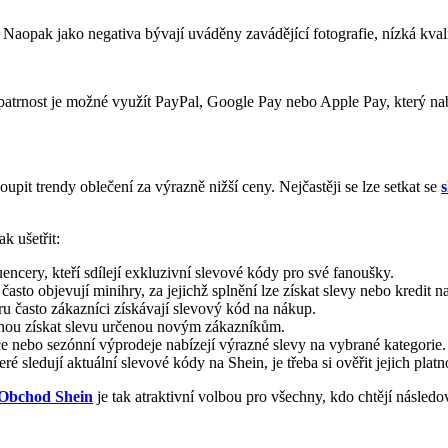
Naopak jako negativa bývají uváděny zavádějící fotografie, nízká kvali
patrnost je možné využít PayPal, Google Pay nebo Apple Pay, který nabí
upit trendy oblečení za výrazně nižší ceny. Nejčastěji se lze setkat se
k ušetřit:
uencery, kteří sdílejí exkluzivní slevové kódy pro své fanoušky.
asto objevují minihry, za jejichž splnění lze získat slevy nebo kredit n
ru často zákazníci získávají slevový kód na nákup.
ohou získat slevu určenou novým zákazníkům.
e nebo sezónní výprodeje nabízejí výrazné slevy na vybrané kategorie.
eré sledují aktuální slevové kódy na Shein, je třeba si ověřit jejich platn
Obchod Shein
je tak atraktivní volbou pro všechny, kdo chtějí následov