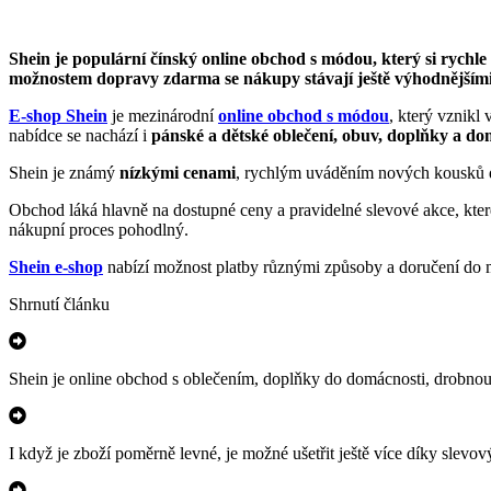
Shein je populární čínský online obchod s módou, který si rychl
možnostem dopravy zdarma se nákupy stávají ještě výhodnějšími
E-shop Shein
je mezinárodní
online obchod s módou
, který vznikl
nabídce se nachází i
pánské a dětské oblečení, obuv, doplňky a d
Shein je známý
nízkými cenami
, rychlým uváděním nových kousků 
Obchod láká hlavně na dostupné ceny a pravidelné slevové akce, kte
nákupní proces pohodlný.
Shein e-shop
nabízí možnost platby různými způsoby a doručení do mn
Shrnutí článku
Shein je online obchod s oblečením, doplňky do domácnosti, drobnou 
I když je zboží poměrně levné, je možné ušetřit ještě více díky slevový