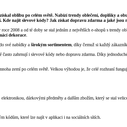
e získal oblibu po celém světě. Nabízí trendy oblečení, doplňky a
. Kde najít slevové kódy? Jak získat dopravu zdarma a jaké jsou
 v roce 2008 a od té doby se stal jedním z největších e-shopů s trendy o
omácí dekorace
.
do své nabídky a
širokým sortimentem
, díky čemuž si každý zákazník
ré často zahrnují i slevové kódy nebo dopravu zdarma. Díky jednoduch
oha zemí po celém světě. Velkou výhodou je, že celé rozhraní funguje 
elektronikou, dárkovými předměty a dalším zbožím, který se stal velic
m kódům, které lze najít v aplikaci i na sociálních sítích.