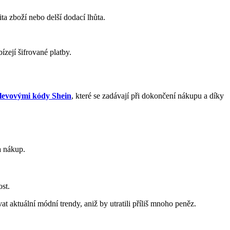
ta zboží nebo delší dodací lhůta.
zejí šifrované platby.
slevovými kódy Shein
, které se zadávají při dokončení nákupu a díky
a nákup.
ost.
at aktuální módní trendy, aniž by utratili příliš mnoho peněz.