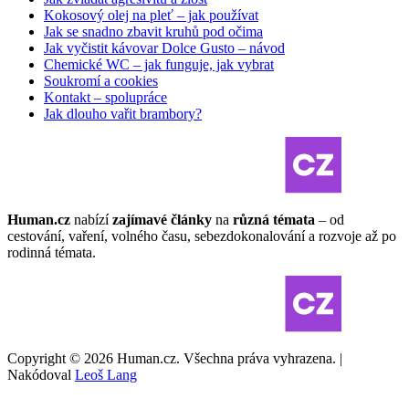
Kokosový olej na pleť – jak používat
Jak se snadno zbavit kruhů pod očima
Jak vyčistit kávovar Dolce Gusto – návod
Chemické WC – jak funguje, jak vybrat
Soukromí a cookies
Kontakt – spolupráce
Jak dlouho vařit brambory?
Human.cz
nabízí
zajímavé články
na
různá témata
– od
cestování, vaření, volného času, sebezdokonalování a rozvoje až po
rodinná témata.
Copyright © 2026 Human.cz. Všechna práva vyhrazena. |
Nakódoval
Leoš Lang