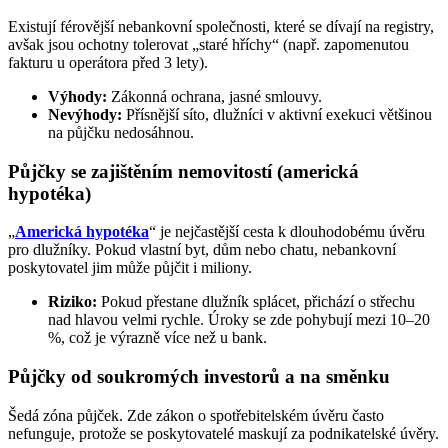
Existují férovější nebankovní společnosti, které se dívají na registry,
avšak jsou ochotny tolerovat „staré hříchy“ (např. zapomenutou
fakturu u operátora před 3 lety).
Výhody:
Zákonná ochrana, jasné smlouvy.
Nevýhody:
Přísnější síto, dlužníci v aktivní exekuci většinou
na půjčku nedosáhnou.
Půjčky se zajištěním nemovitostí (americká
hypotéka)
„
Americká hypotéka
“ je nejčastější cesta k dlouhodobému úvěru
pro dlužníky. Pokud vlastní byt, dům nebo chatu, nebankovní
poskytovatel jim může půjčit i miliony.
Riziko:
Pokud přestane dlužník splácet, přichází o střechu
nad hlavou velmi rychle. Úroky se zde pohybují mezi 10–20
%, což je výrazně více než u bank.
Půjčky od soukromých investorů a na směnku
Šedá zóna půjček. Zde zákon o spotřebitelském úvěru často
nefunguje, protože se poskytovatelé maskují za podnikatelské úvěry.