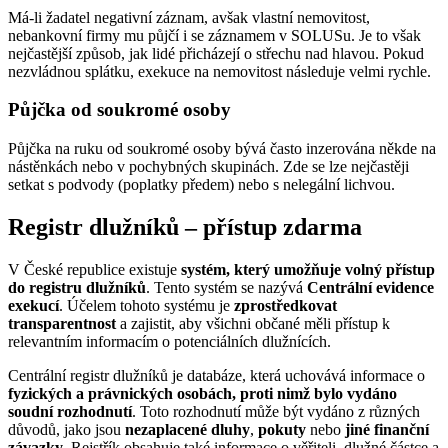
Má-li žadatel negativní záznam, avšak vlastní nemovitost,
nebankovní firmy mu půjčí i se záznamem v SOLUSu. Je to však
nejčastější způsob, jak lidé přicházejí o střechu nad hlavou. Pokud
nezvládnou splátku, exekuce na nemovitost následuje velmi rychle.
Půjčka od soukromé osoby
Půjčka na ruku od soukromé osoby bývá často inzerována někde na
nástěnkách nebo v pochybných skupinách. Zde se lze nejčastěji
setkat s podvody (poplatky předem) nebo s nelegální lichvou.
Registr dlužníků – přístup zdarma
V České republice existuje
systém, který umožňuje volný přístup
do registru dlužníků
. Tento systém se nazývá
Centrální evidence
exekucí
. Účelem tohoto systému je
zprostředkovat
transparentnost
a zajistit, aby všichni občané měli přístup k
relevantním informacím o potenciálních dlužnících.
Centrální registr dlužníků je databáze, která uchovává informace o
fyzických a právnických osobách, proti nimž bylo vydáno
soudní rozhodnutí
. Toto rozhodnutí může být vydáno z různých
důvodů, jako jsou
nezaplacené
dluhy
,
pokuty
nebo
jiné
finanční
závazky
. Rejstřík obsahuje také informace o věřiteli, dlužné částce a