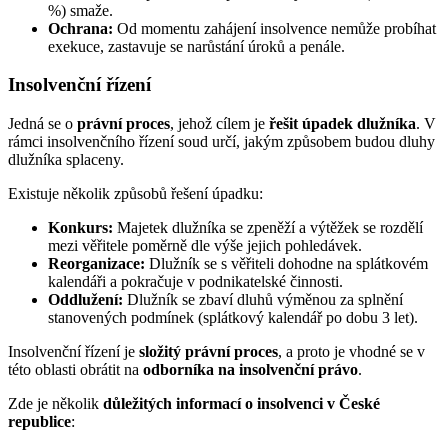
%) smaže.
Ochrana:
Od momentu zahájení insolvence nemůže probíhat
exekuce, zastavuje se narůstání úroků a penále.
Insolvenční řízení
Jedná se o
právní proces
, jehož cílem je
řešit úpadek dlužníka
. V
rámci insolvenčního řízení soud určí, jakým způsobem budou dluhy
dlužníka splaceny.
Existuje několik způsobů řešení úpadku:
Konkurs:
Majetek dlužníka se zpeněží a výtěžek se rozdělí
mezi věřitele poměrně dle výše jejich pohledávek.
Reorganizace:
Dlužník se s věřiteli dohodne na splátkovém
kalendáři a pokračuje v podnikatelské činnosti.
Oddlužení:
Dlužník se zbaví dluhů výměnou za splnění
stanovených podmínek (splátkový kalendář po dobu 3 let).
Insolvenční řízení je
složitý právní proces
, a proto je vhodné se v
této oblasti obrátit na
odborníka na insolvenční právo
.
Zde je několik
důležitých informací o insolvenci v České
republice
: