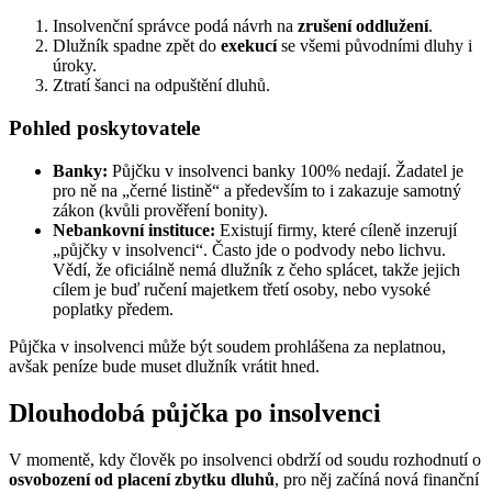
Insolvenční správce podá návrh na
zrušení oddlužení
.
Dlužník spadne zpět do
exekucí
se všemi původními dluhy i
úroky.
Ztratí šanci na odpuštění dluhů.
Pohled poskytovatele
Banky:
Půjčku v insolvenci banky 100% nedají. Žadatel je
pro ně na „černé listině“ a především to i zakazuje samotný
zákon (kvůli prověření bonity).
Nebankovní instituce:
Existují firmy, které cíleně inzerují
„půjčky v insolvenci“. Často jde o podvody nebo lichvu.
Vědí, že oficiálně nemá dlužník z čeho splácet, takže jejich
cílem je buď ručení majetkem třetí osoby, nebo vysoké
poplatky předem.
Půjčka v insolvenci může být soudem prohlášena za neplatnou,
avšak peníze bude muset dlužník vrátit hned.
Dlouhodobá půjčka po insolvenci
V momentě, kdy člověk po insolvenci obdrží od soudu rozhodnutí o
osvobození od placení zbytku dluhů
, pro něj začíná nová finanční