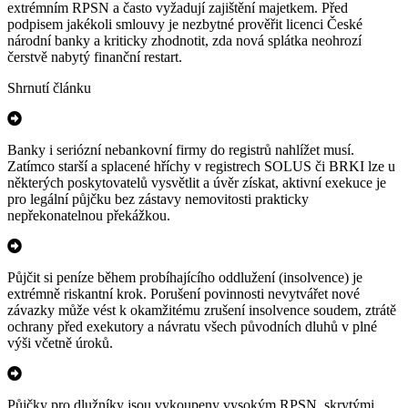
extrémním RPSN a často vyžadují zajištění majetkem. Před
podpisem jakékoli smlouvy je nezbytné prověřit licenci České
národní banky a kriticky zhodnotit, zda nová splátka neohrozí
čerstvě nabytý finanční restart.
Shrnutí článku
Banky i seriózní nebankovní firmy do registrů nahlížet musí.
Zatímco starší a splacené hříchy v registrech SOLUS či BRKI lze u
některých poskytovatelů vysvětlit a úvěr získat, aktivní exekuce je
pro legální půjčku bez zástavy nemovitosti prakticky
nepřekonatelnou překážkou.
Půjčit si peníze během probíhajícího oddlužení (insolvence) je
extrémně riskantní krok. Porušení povinnosti nevytvářet nové
závazky může vést k okamžitému zrušení insolvence soudem, ztrátě
ochrany před exekutory a návratu všech původních dluhů v plné
výši včetně úroků.
Půjčky pro dlužníky jsou vykoupeny vysokým RPSN, skrytými