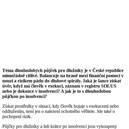
Téma dlouhodobých půjček pro dlužníky je v České republice
mimořádně citlivé. Balancuje na hraně mezi finanční pomocí v
nouzi a rizikem pádu do dluhové spirály. Jaká je šance získat
úvěr, když má člověk v exekuci, záznam v registru SOLUS
nebo je dokonce v insolvenci? A jak je to s dlouhodobou
půjčkou po insolvenci?
Získat prostředky v situaci, kdy člověk bojuje s exekucemi nebo
oddlužením, není jen o nalezení ochotného věřitele. Jde také o
pochopení rizik.
Půjčky pro dlužníky a lidi krátce po insolvenci jsou vykoupeny