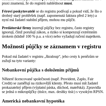
praxi znamená, že do registrů nahlédnout
musí
.
Féroví poskytovatelé
se do registru podívají a pokud vidí, že šlo o
drobný starý prohřešek (např. zapomenutá faktura před 2 lety) a
nyní má žadatel stabilní příjem, mohou mu půjčit.
Predátorské firmy
inzerují půjčky bez registru, často registry
ignorují, čímž porušují zákon, a riziko si kompenzují extrémním
úrokem (klidně 100 % p.a. a více) nebo vyžadují ručení majetkem.
Možnosti půjčky se záznamem v registru
Pokud má žadatel v registru „škraloup“, jeho cesty k penězům se
zužují na tyto varianty:
Nebankovní půjčka s doložením příjmů
Některé licencované společnosti (např. Provident, Zaplo, Fair
Credit) se zaměřují na rizikovější klienty. Přesto musí mít žadatel
prokazatelný příjem (výplatní páska, důchod, mateřská). Zpravidla
se jedná o mikropůjčky (tisíce, max. desítky tisíc) s vysokým RPSN.
Americká nebankovní hypotéka