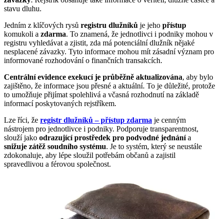
stavu dluhu.
Jedním z klíčových rysů
registru dlužníků
je jeho
přístup
komukoli a
zdarma
. To znamená, že jednotlivci i podniky mohou v
registru vyhledávat a zjistit, zda má potenciální dlužník nějaké
nesplacené závazky. Tyto informace mohou mít zásadní význam pro
informované rozhodování o finančních transakcích.
Centrální evidence exekucí je průběžně aktualizována
, aby bylo
zajištěno, že informace jsou přesné a aktuální. To je důležité, protože
to umožňuje přijímat spolehlivá a včasná rozhodnutí na základě
informací poskytovaných rejstříkem.
Lze říci, že
registr dlužníků – přístup zdarma
je cenným
nástrojem pro jednotlivce i podniky. Podporuje transparentnost,
slouží jako
odrazující prostředek pro podvodné jednání
a
snižuje zátěž soudního systému
. Je to systém, který se neustále
zdokonaluje, aby lépe sloužil potřebám občanů a zajistil
spravedlivou a férovou společnost.