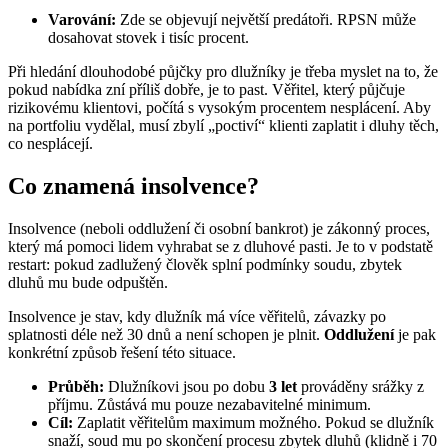
Varování:
Zde se objevují největší predátoři. RPSN může
dosahovat stovek i tisíc procent.
Při hledání dlouhodobé půjčky pro dlužníky je třeba myslet na to, že
pokud nabídka zní příliš dobře, je to past. Věřitel, který půjčuje
rizikovému klientovi, počítá s vysokým procentem nesplácení. Aby
na portfoliu vydělal, musí zbylí „poctiví“ klienti zaplatit i dluhy těch,
co nesplácejí.
Co znamená insolvence?
Insolvence (neboli oddlužení či osobní bankrot) je zákonný proces,
který má pomoci lidem vyhrabat se z dluhové pasti. Je to v podstatě
restart: pokud zadlužený člověk splní podmínky soudu, zbytek
dluhů mu bude odpuštěn.
Insolvence je stav, kdy dlužník má více věřitelů, závazky po
splatnosti déle než 30 dnů a není schopen je plnit.
Oddlužení
je pak
konkrétní způsob řešení této situace.
Průběh:
Dlužníkovi jsou po dobu
3 let
prováděny srážky z
příjmu. Zůstává mu pouze nezabavitelné minimum.
Cíl:
Zaplatit věřitelům maximum možného. Pokud se dlužník
snaží, soud mu po skončení procesu zbytek dluhů (klidně i 70