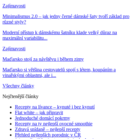
Zajímavosti
Minimalismus 2.0 – jak jedny černé dámské šaty tvoří základ pro
různé styly?
Moderní přístup k dámskému šatníku klade velký důraz na
maximální variabilitu...
Zajímavosti
Maďarsko stojí za návštěvu i během zimy
Maďarsko si většina cestovatelů spojí s létem, koupáním a
vinařskými oblastmi, ale i...
Všechny články
Nejčtenější články
Recepty na lívance – kynuté i bez kynutí
Flat white – jak připravit
Jednoduché domácí pokrmy
Recepty na ty nejlepší ovocné smoothie
Zdravá snídaně – nejlepší recepty
Přehled nejlepších porodnic v ČR