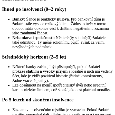
Ihned po insolvenci (0–2 roky)
Banky:
Šance je prakticky
nulová
. Pro bankovní dům je
žadatel stále vysoce rizikový klient. Žádost o úvěr v tomto
období může dokonce vést k dalšímu negativnímu záznamu
jako zamítnutá žádost.
Nebankovní společnosti:
Některé (ty solidnější) žadatele
také odmítnou. Ty méně solidní mu půjčí, avšak za velmi
nevýhodných podmínek.
Střednědobý horizont (2–5 let)
Některé banky začínají být přístupnější, pokud žadatel
prokáže
stabilní a vysoký příjem
a ideálně u nich má vedený
účet, kde je vidět pozitivní historie (žádné kontokorenty,
žádné vracené platby).
Lze dosáhnout na menší spotřebitelský úvěr nebo kreditní
kartu s nízkým limitem, což slouží jako test platební morálky.
Po 5 letech od skončení insolvence
Záznam v insolvenčním rejstříku je vymazán. Pokud žadatel
mezitím nenasekal další dluhy, jeho bonita se vrací na úroveň