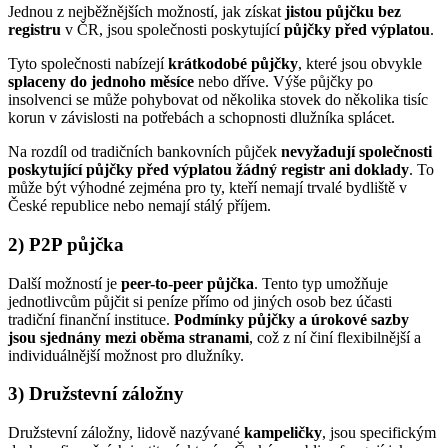
Jednou z nejběžnějších možností, jak získat
jistou půjčku bez
registru
v ČR, jsou společnosti poskytující
půjčky
před
výplatou
.
Tyto společnosti nabízejí
krátkodobé
půjčky
, které jsou obvykle
splaceny
do
jednoho
měsíce
nebo dříve. Výše půjčky po
insolvenci se může pohybovat od několika stovek do několika tisíc
korun v závislosti na potřebách a schopnosti dlužníka splácet.
Na rozdíl od tradičních bankovních půjček
nevyžadují společnosti
poskytující půjčky před výplatou žádný registr ani doklady
. To
může být výhodné zejména pro ty, kteří nemají trvalé bydliště v
České republice nebo nemají stálý příjem.
2) P2P půjčka
Další možností je
peer-to-peer půjčka
. Tento typ umožňuje
jednotlivcům půjčit si peníze přímo od jiných osob bez účasti
tradiční finanční instituce.
Podmínky půjčky a úrokové sazby
jsou sjednány mezi oběma stranami
, což z ní činí flexibilnější a
individuálnější možnost pro dlužníky.
3) Družstevní záložny
Družstevní záložny, lidově nazývané
kampeličky
, jsou specifickým