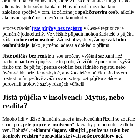
druhem finančních institucí, které v České republice fungují jako
alternativa k běžným bankám. Hlavní rozdíl mezi bankou a
záložnou spočívá v tom, že záložna je
společenstvím osob
, nikoliv
akciovou společností otevřenou komukoliv.
Proces získání
jisté půjčky bez registru
v České republice je
poměrně jednoduchý. Ve většině případů mohou žadatelé o půjčku
žádat
online nebo osobně
. Žádost obvykle vyžaduje
základní
osobní údaje
, jako je jméno, adresa a doklad o příjmu.
Jisté půjčky bez registru
jsou úročeny vyššími sazbami než
tradiční bankovní půjčky. Je to proto, že věřitelé podstupují vyšší
riziko tím, že půjčují peníze osobám bez řádného registru nebo
úvěrové historie. Je nezbytné, aby žadatelé o půjčku před svým
rozhodnutím pečlivě zvážili svou schopnost půjčku splácet a
porovnali úrokové sazby různých věřitelů.
Jistá půjčka v insolvenci: Mýtus, nebo
realita?
Mnoho lidí v tíživé finanční situaci a insolvenčním řízení se zoufale
shání po
„jisté půjčce v insolvenci“
, která by jim pomohla z dluhů
ven. Bohužel,
reklamní slogany slibující „peníze na ruku bez
kontroly registru“ zpravidla skrývají spíše predátory než