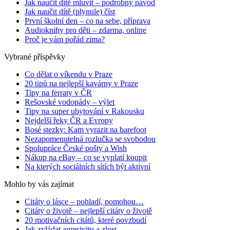
Jak naučit dítě mluvit – podrobný návod
Jak naučit dítě (plynule) číst
První školní den – co na sebe, příprava
Audioknihy pro děti – zdarma, online
Proč je vám pořád zima?
Vybrané příspěvky
Co dělat o víkendu v Praze
20 tipů na nejlepší kavárny v Praze
Tipy na ferraty v ČR
Rešovské vodopády – výlet
Tipy na super ubytování v Rakousku
Nejdelší řeky ČR a Evropy
Bosé stezky: Kam vyrazit na barefoot
Nezapomenutelná rozlučka se svobodou
Spolupráce České pošty a Wish
Nákup na eBay – co se vyplatí koupit
Na kterých sociálních sítích být aktivní
Mohlo by vás zajímat
Citáty o lásce – pohladí, pomohou…
Citáty o životě – nejlepší citáty o životě
20 motivačních citátů, které povzbudí
Jak zvládat agresivitu a zlost