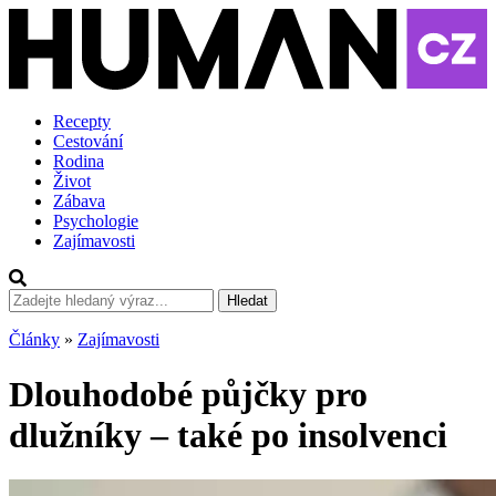
Recepty
Cestování
Rodina
Život
Zábava
Psychologie
Zajímavosti
Hledat
Články
»
Zajímavosti
Dlouhodobé půjčky pro
dlužníky – také po insolvenci