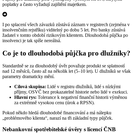
poplatky a často vyžadují zajištění majetkem.
I po splacení všech závazků zůstává záznam v registrech (zejména v
insolvenčním rejstříku) viditelný po dobu 5 let. Pro banky zůstává
žadatel v tomto období rizikovým klientem. Dlouhodobá půjčka po
insolvenci je tak spíše nereálná.
Co je to dlouhodobá půjčka pro dlužníky?
Standardně se za dlouhodobý úvěr považuje produkt se splatností
nad 12 měsíců, často až na několik let (5–10 let). U dlužníků se však
parametry dramaticky mění.
Cílová skupina:
Lidé v registru dlužníků, lidé s nízkými
příjmy, OSVČ bez prokazatelné historie nebo lidé v exekuci.
Hlavní rys:
Tolerance k negativní finanční historii výměnou
za extrémně vysokou cenu (úrok a RPSN).
Pokud někdo hledá dlouhodobé financování a má nálepku
„problémového klienta“, narazí na tři základní typy půjček.
Nebankovní spotřebitelské úvěry s licencí ČNB