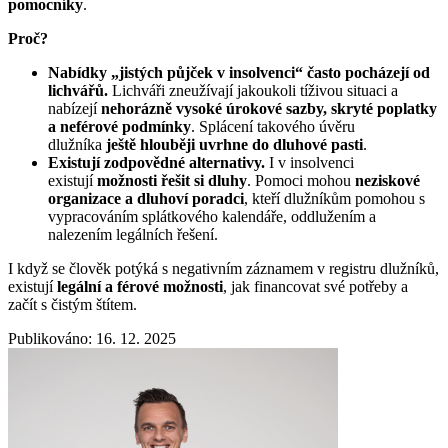
pomocníky
.
Proč?
Nabídky „jistých půjček v insolvenci“ často pocházejí od
lichvářů.
Lichváři zneužívají jakoukoli tíživou situaci a
nabízejí
nehorázně vysoké úrokové sazby, skryté poplatky
a neférové podmínky
. Splácení takového úvěru
dlužníka
ještě hlouběji uvrhne do dluhové pasti
.
Existují zodpovědné alternativy.
I v insolvenci
existují
možnosti řešit si dluhy
. Pomoci mohou
neziskové
organizace a dluhoví poradci
, kteří dlužníkům pomohou s
vypracováním splátkového kalendáře, oddlužením a
nalezením legálních řešení.
I když se člověk potýká s negativním záznamem v registru dlužníků,
existují
legální a férové možnosti
, jak financovat své potřeby a
začít s čistým štítem.
Publikováno: 16. 12. 2025