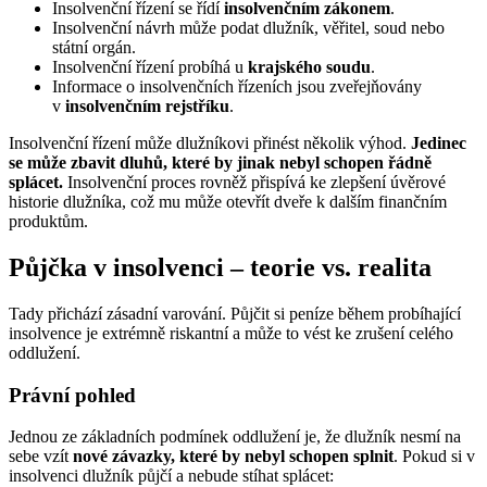
Insolvenční řízení se řídí
insolvenčním zákonem
.
Insolvenční návrh může podat dlužník, věřitel, soud nebo
státní orgán.
Insolvenční řízení probíhá u
krajského soudu
.
Informace o insolvenčních řízeních jsou zveřejňovány
v
insolvenčním rejstříku
.
Insolvenční řízení může dlužníkovi přinést několik výhod.
Jedinec
se může zbavit dluhů, které by jinak nebyl schopen řádně
splácet.
Insolvenční proces rovněž přispívá ke zlepšení úvěrové
historie dlužníka, což mu může otevřít dveře k dalším finančním
produktům.
Půjčka v insolvenci – teorie vs. realita
Tady přichází zásadní varování. Půjčit si peníze během probíhající
insolvence je extrémně riskantní a může to vést ke zrušení celého
oddlužení.
Právní pohled
Jednou ze základních podmínek oddlužení je, že dlužník nesmí na
sebe vzít
nové závazky, které by nebyl schopen splnit
. Pokud si v
insolvenci dlužník půjčí a nebude stíhat splácet: