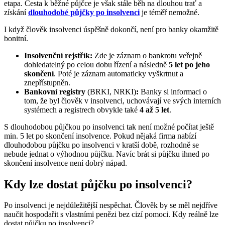
etapa. Cesta k běžné půjčce je však stále běh na dlouhou trať a
získání
dlouhodobé půjčky po insolvenci
je téměř nemožné.
I když člověk insolvenci úspěšně dokončí, není pro banky okamžitě
bonitní.
Insolvenční rejstřík:
Zde je záznam o bankrotu veřejně
dohledatelný po celou dobu řízení a následně
5 let po jeho
skončení
. Poté je záznam automaticky vyškrtnut a
znepřístupněn.
Bankovní registry
(BRKI, NRKI)
:
Banky si informaci o
tom, že byl člověk v insolvenci, uchovávají ve svých interních
systémech a registrech obvykle také
4 až 5 let
.
S dlouhodobou půjčkou po insolvenci tak není možné počítat ještě
min. 5 let po skončení insolvence. Pokud nějaká firma nabízí
dlouhodobou půjčku po insolvenci v kratší době, rozhodně se
nebude jednat o výhodnou půjčku. Navíc brát si půjčku ihned po
skončení insolvence není dobrý nápad.
Kdy lze dostat půjčku po insolvenci?
Po insolvenci je nejdůležitější nespěchat. Člověk by se měl nejdříve
naučit hospodařit s vlastními penězi bez cizí pomoci. Kdy reálně lze
dostat půjčku po insolvenci?