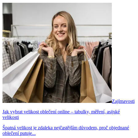
Zajímavosti
Jak vybrat velikost oblečení online – tabulky, měření, asijské
velikosti
Špatná velikost je zdaleka nejčastějším důvodem, proč objednané
oblečení putuje...