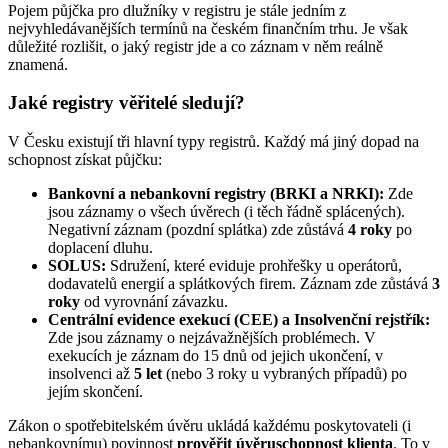
Pojem půjčka pro dlužníky v registru je stále jedním z
nejvyhledávanějších termínů na českém finančním trhu. Je však
důležité rozlišit, o jaký registr jde a co záznam v něm reálně
znamená.
Jaké registry věřitelé sledují?
V Česku existují tři hlavní typy registrů. Každý má jiný dopad na
schopnost získat půjčku:
Bankovní a nebankovní registry (BRKI a NRKI):
Zde
jsou záznamy o všech úvěrech (i těch řádně splácených).
Negativní záznam (pozdní splátka) zde zůstává
4 roky
po
doplacení dluhu.
SOLUS:
Sdružení, které eviduje prohřešky u operátorů,
dodavatelů energií a splátkových firem. Záznam zde zůstává
3
roky
od vyrovnání závazku.
Centrální evidence exekucí (CEE) a Insolvenční rejstřík:
Zde jsou záznamy o nejzávažnějších problémech. V
exekucích je záznam do 15 dnů od jejich ukončení, v
insolvenci až
5 let
(nebo 3 roky u vybraných případů) po
jejím skončení.
Zákon o spotřebitelském úvěru ukládá každému poskytovateli (i
nebankovnímu) povinnost
prověřit úvěruschopnost klienta
. To v