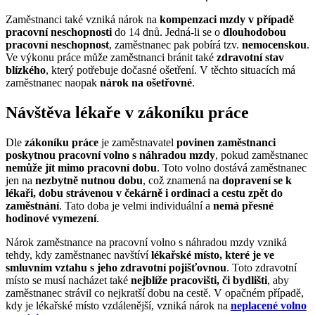
Zaměstnanci také vzniká nárok na
kompenzaci mzdy v případě
pracovní neschopnosti
do 14 dnů. Jedná-li se o
dlouhodobou
pracovní neschopnost
, zaměstnanec pak pobírá tzv.
nemocenskou
.
Ve výkonu práce může zaměstnanci bránit také
zdravotní stav
blízkého
, který potřebuje dočasné ošetření. V těchto situacích má
zaměstnanec naopak
nárok na ošetřovné
.
Návštěva lékaře v zákoníku práce
Dle
zákoníku práce
je zaměstnavatel
povinen zaměstnanci
poskytnou pracovní volno s náhradou mzdy
, pokud zaměstnanec
nemůže jít mimo pracovní dobu
. Toto volno dostává zaměstnanec
jen na
nezbytně nutnou dobu
, což znamená na
dopravení se k
lékaři, dobu strávenou v čekárně i ordinaci a cestu zpět do
zaměstnání
. Tato doba je velmi individuální a
nemá přesné
hodinové vymezení
.
Nárok zaměstnance na pracovní volno s náhradou mzdy vzniká
tehdy, kdy zaměstnanec navštíví
lékařské místo, které je ve
smluvním vztahu s jeho zdravotní pojišťovnou
. Toto zdravotní
místo se musí nacházet také
nejblíže pracovišti, či bydlišti
, aby
zaměstnanec strávil co nejkratší dobu na cestě. V opačném případě,
kdy je lékařské místo vzdálenější, vzniká nárok na
neplacené volno