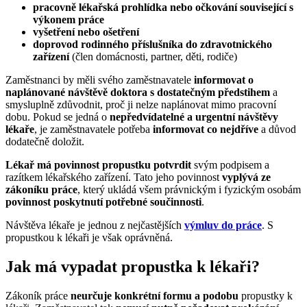
pracovně lékařská prohlídka nebo očkování související s
výkonem práce
vyšetření nebo ošetření
doprovod rodinného příslušníka do zdravotnického
zařízení
(člen domácnosti, partner, děti, rodiče)
Zaměstnanci by měli svého zaměstnavatele
informovat o
naplánované návštěvě doktora s dostatečným předstihem
a
smysluplně zdůvodnit, proč ji nelze naplánovat mimo pracovní
dobu. Pokud se jedná o
nepředvídatelné a urgentní návštěvy
lékaře
, je zaměstnavatele potřeba
informovat co nejdříve
a důvod
dodatečně doložit.
Lékař má povinnost propustku potvrdit
svým podpisem a
razítkem lékařského zařízení. Tato jeho povinnost
vyplývá ze
zákoníku práce
, který ukládá všem právnickým i fyzickým osobám
povinnost poskytnutí potřebné součinnosti
.
Návštěva lékaře je jednou z nejčastějších
výmluv do práce
. S
propustkou k lékaři je však oprávněná.
Jak má vypadat propustka k lékaři?
Zákoník práce
neurčuje konkrétní formu a podobu
propustky k