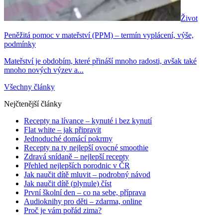
Život
Peněžitá pomoc v mateřství (PPM) – termín vyplácení, výše,
podmínky
Mateřství je obdobím, které přináší mnoho radosti, avšak také
mnoho nových výzev a...
Všechny články
Nejčtenější články
Recepty na lívance – kynuté i bez kynutí
Flat white – jak připravit
Jednoduché domácí pokrmy
Recepty na ty nejlepší ovocné smoothie
Zdravá snídaně – nejlepší recepty
Přehled nejlepších porodnic v ČR
Jak naučit dítě mluvit – podrobný návod
Jak naučit dítě (plynule) číst
První školní den – co na sebe, příprava
Audioknihy pro děti – zdarma, online
Proč je vám pořád zima?