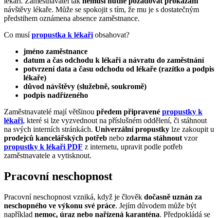
lékaři. Zaměstnavatel tak
nemusí nutně požadovat prokázání
návštěvy lékaře. Může se spokojit s tím, že mu je s dostatečným
předstihem oznámena absence zaměstnance.
Co musí
propustka k lékaři
obsahovat?
jméno zaměstnance
datum a čas odchodu k lékaři a návratu do zaměstnání
potvrzení data a času odchodu od lékaře (razítko a podpis
lékaře)
důvod návštěvy (služebně, soukromě)
podpis nadřízeného
Zaměstnavatelé mají většinou
předem připravené
propustky k
lékaři
, které si lze vyzvednout na příslušném oddělení, či stáhnout
na svých interních stránkách.
Univerzální propustky
lze zakoupit u
prodejců kancelářských potřeb
nebo
zdarma stáhnout
vzor
propustky k lékaři PDF
z internetu, upravit podle potřeb
zaměstnavatele a vytisknout.
Pracovní neschopnost
Pracovní neschopnost vzniká, když je člověk
dočasně uznán za
neschopného ve výkonu své práce
. Jejím důvodem může být
například
nemoc, úraz nebo nařízená karanténa
. Předpokládá se