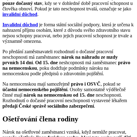
pouze dočasný stav
, kdy se v dohledné době pracovní schopnost u
člověka obnoví. Pokud je tato neschopnost trvalá, označuje se jako
invalidní důchod
.
Invalidní důchod
je forma státní sociální podpory, která je určena k
nahrazení příjmu osobám, které z důvodu svého zdravotního stavu
nejsou schopny pracovat, nebo jejich pracovní schopnost je trvale a
významně omezena.
Po předání zaměstnavateli rozhodnutí o dočasné pracovní
neschopnosti má zaměstnanec
nárok na náhradu ze mzdy
prvních 14 dní
.
Od 15. dne
neshcopnosti má zaměstnanec
právo
na nemocenskou
, poku dodržuje podmínky nároku na
nemocenskou podle předpisů o zdravotním pojištění.
Na nemocenskou mají samozřejmě
právo i OSVČ
, pokud se
účastní nemocenského pojištění
. Osoby samostatně výdělečně
činné mají
nárok na nemocenskou od 15. dne
neschopnosti.
Rozhodnutí o dočasné pracovní neschopnosti vystavené lékařem
předají České správě sociálního zabezpečení
.
Ošetřování člena rodiny
Nárok na ošetřovné zaměstnanci vzniká, když nemůže pracovat,