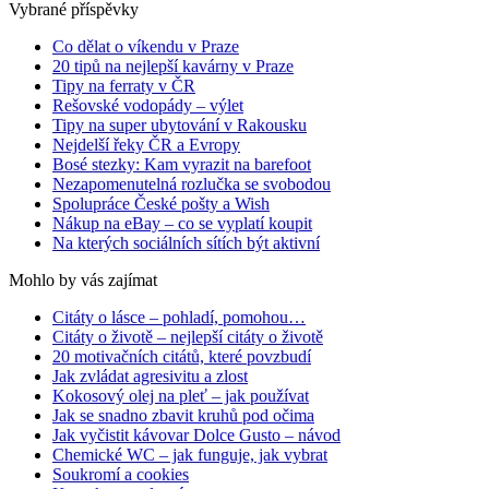
Vybrané příspěvky
Co dělat o víkendu v Praze
20 tipů na nejlepší kavárny v Praze
Tipy na ferraty v ČR
Rešovské vodopády – výlet
Tipy na super ubytování v Rakousku
Nejdelší řeky ČR a Evropy
Bosé stezky: Kam vyrazit na barefoot
Nezapomenutelná rozlučka se svobodou
Spolupráce České pošty a Wish
Nákup na eBay – co se vyplatí koupit
Na kterých sociálních sítích být aktivní
Mohlo by vás zajímat
Citáty o lásce – pohladí, pomohou…
Citáty o životě – nejlepší citáty o životě
20 motivačních citátů, které povzbudí
Jak zvládat agresivitu a zlost
Kokosový olej na pleť – jak používat
Jak se snadno zbavit kruhů pod očima
Jak vyčistit kávovar Dolce Gusto – návod
Chemické WC – jak funguje, jak vybrat
Soukromí a cookies