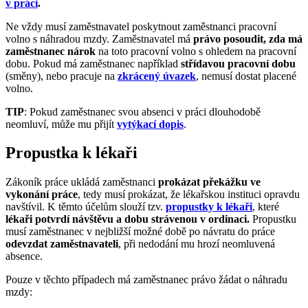
v práci
.
Ne vždy musí zaměstnavatel poskytnout zaměstnanci pracovní
volno s náhradou mzdy. Zaměstnavatel má
právo posoudit, zda má
zaměstnanec nárok
na toto pracovní volno s ohledem na pracovní
dobu. Pokud má zaměstnanec například
střídavou pracovní dobu
(směny), nebo pracuje na
zkrácený úvazek
, nemusí dostat placené
volno.
TIP
: Pokud zaměstnanec svou absenci v práci dlouhodobě
neomluví, může mu přijít
vytýkací dopis
.
Propustka k lékaři
Zákoník práce ukládá zaměstnanci
prokázat překážku ve
vykonání práce
, tedy musí prokázat, že lékařskou instituci opravdu
navštívil. K těmto účelům slouží tzv.
propustky k lékaři
, které
lékaři potvrdí návštěvu a dobu strávenou v ordinaci.
Propustku
musí zaměstnanec v nejbližší možné době po návratu do práce
odevzdat zaměstnavateli
, při nedodání mu hrozí neomluvená
absence.
Pouze v těchto případech má zaměstnanec právo žádat o náhradu
mzdy: