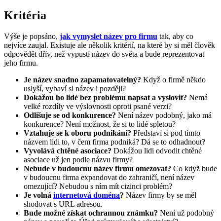
Kritéria
Výše je popsáno,
jak vymyslet název pro firmu
tak, aby co
nejvíce zaujal. Existuje ale několik kritérií, na které by si měl člověk
odpovědět dřív, než vypustí název do světa a bude reprezentovat
jeho firmu.
Je název snadno zapamatovatelný?
Když o firmě někdo
uslyší, vybaví si název i později?
Dokážou ho lidé bez problému napsat a vyslovit?
Nemá
velké rozdíly ve výslovnosti oproti psané verzi?
Odlišuje se od konkurence?
Není název podobný, jako má
konkurence? Není možnost, že si to lidé spletou?
Vztahuje se k oboru podnikání?
Představí si pod tímto
názvem lidi to, v čem firma podniká? Dá se to odhadnout?
Vyvolává chtěné asociace?
Dokážou lidi odvodit chtěné
asociace už jen podle názvu firmy?
Nebude v budoucnu název firmu omezovat?
Co když bude
v budoucnu firma expandovat do zahraničí, není název
omezující? Nebudou s ním mít cizinci problém?
Je volná
internetová doména
?
Název firmy by se měl
shodovat s URL adresou.
Bude možné získat ochrannou známku?
Není už podobný