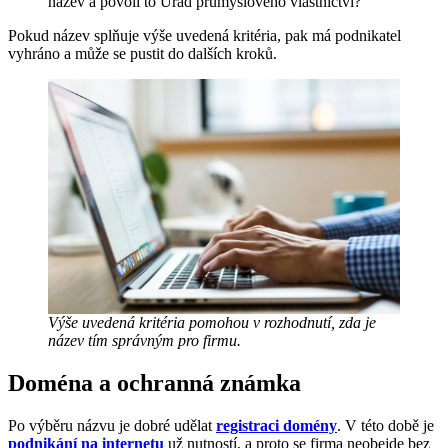
název a povolí to Úřad průmyslového vlastnictví?
Pokud název splňuje výše uvedená kritéria, pak má podnikatel
vyhráno a může se pustit do dalších kroků.
Výše uvedená kritéria pomohou v rozhodnutí, zda je
název tím správným pro firmu.
Doména a ochranná známka
Po výběru názvu je dobré udělat
registraci domény
. V této době je
podnikání na internetu
už nutností, a proto se firma neobejde bez