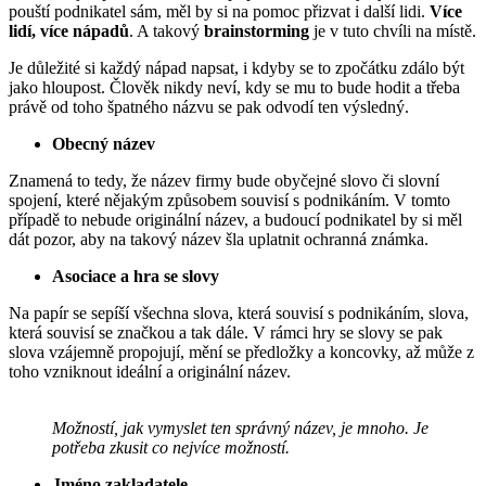
pouští podnikatel sám, měl by si na pomoc přizvat i další lidi.
Více
lidí, více nápadů
. A takový
brainstorming
je v tuto chvíli na místě.
Je důležité si každý nápad napsat, i kdyby se to zpočátku zdálo být
jako hloupost. Člověk nikdy neví, kdy se mu to bude hodit a třeba
právě od toho špatného názvu se pak odvodí ten výsledný.
Obecný název
Znamená to tedy, že název firmy bude obyčejné slovo či slovní
spojení, které nějakým způsobem souvisí s podnikáním. V tomto
případě to nebude originální název, a budoucí podnikatel by si měl
dát pozor, aby na takový název šla uplatnit ochranná známka.
Asociace a hra se slovy
Na papír se sepíší všechna slova, která souvisí s podnikáním, slova,
která souvisí se značkou a tak dále. V rámci hry se slovy se pak
slova vzájemně propojují, mění se předložky a koncovky, až může z
toho vzniknout ideální a originální název.
Možností, jak vymyslet ten správný název, je mnoho. Je
potřeba zkusit co nejvíce možností.
Jméno zakladatele