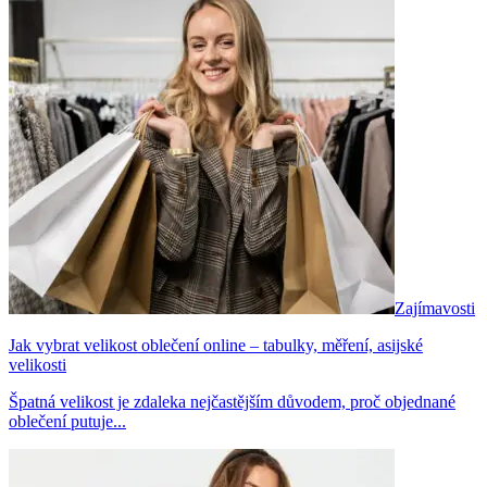
Zajímavosti
Jak vybrat velikost oblečení online – tabulky, měření, asijské
velikosti
Špatná velikost je zdaleka nejčastějším důvodem, proč objednané
oblečení putuje...