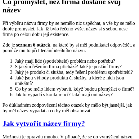
Co promyslet, než firma dostane svůj
název
Při výběru názvu firmy by se nemělo nic uspěchat, a vše by se mělo
dobře promyslet. Jak již bylo řečeno výše, název si s sebou nese
firma po celou dobu její existence.
Zde je
seznam 6 otázek
, na které by si měl podnikatel odpovědět, a
pomůže mu to při hledání ideálního názvu.
Jaký mají lidé (spotřebitelé) problém nebo potřebu?
S jakým řešením firma přichází? Jaké je poslání firmy?
Jaký je produkt či služba, tedy řešení problému spotřebitelů?
Jaké jsou výhody produktu či služby, a které z nich jsou
unikátní?
Co by se mělo lidem vybavit, když budou přemýšlet o firmě?
Jak to vypadá s konkurencí? Jaké mají oni názvy?
Po důkladném zodpovězení těchto otázek by mělo být jasnější, jak
by měl název vypadat a co by měl obsahovat.
Jak vytvořit název firmy?
Možností je opravdu mnoho. V případě, že se do vymýšlení názvu