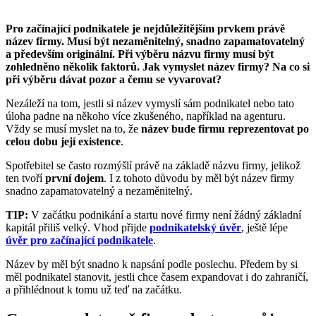
Pro začínající podnikatele je nejdůležitějším prvkem právě
název firmy. Musí být nezaměnitelný, snadno zapamatovatelný
a především originální. Při výběru názvu firmy musí být
zohledněno několik faktorů. Jak vymyslet název firmy? Na co si
při výběru dávat pozor a čemu se vyvarovat?
Nezáleží na tom, jestli si název vymyslí sám podnikatel nebo tato
úloha padne na někoho více zkušeného, například na agenturu.
Vždy se musí myslet na to, že
název bude firmu reprezentovat po
celou dobu její existence
.
Spotřebitel se často rozmýšlí právě na základě názvu firmy, jelikož
ten tvoří
první dojem
. I z tohoto důvodu by měl být název firmy
snadno zapamatovatelný a nezaměnitelný.
TIP:
V začátku podnikání a startu nové firmy není žádný základní
kapitál přiliš velký. Vhod přijde
podnikatelský úvěr
, ještě lépe
úvěr pro začínající podnikatele
.
Název by měl být snadno k napsání podle poslechu. Předem by si
měl podnikatel stanovit, jestli chce časem expandovat i do zahraničí,
a přihlédnout k tomu už teď na začátku.