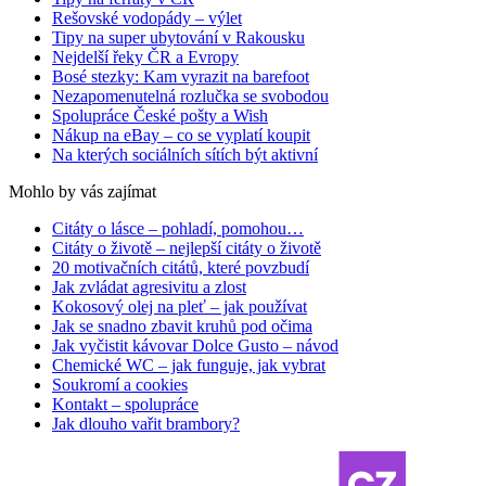
Rešovské vodopády – výlet
Tipy na super ubytování v Rakousku
Nejdelší řeky ČR a Evropy
Bosé stezky: Kam vyrazit na barefoot
Nezapomenutelná rozlučka se svobodou
Spolupráce České pošty a Wish
Nákup na eBay – co se vyplatí koupit
Na kterých sociálních sítích být aktivní
Mohlo by vás zajímat
Citáty o lásce – pohladí, pomohou…
Citáty o životě – nejlepší citáty o životě
20 motivačních citátů, které povzbudí
Jak zvládat agresivitu a zlost
Kokosový olej na pleť – jak používat
Jak se snadno zbavit kruhů pod očima
Jak vyčistit kávovar Dolce Gusto – návod
Chemické WC – jak funguje, jak vybrat
Soukromí a cookies
Kontakt – spolupráce
Jak dlouho vařit brambory?