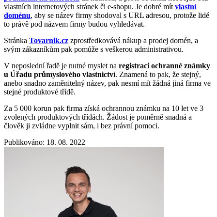
vlastních internetových stránek či e-shopu. Je dobré mít
vlastní
doménu
, aby se název firmy shodoval s URL adresou, protože lidé
to právě pod názvem firmy budou vyhledávat.
Stránka
Tovarnik.cz
zprostředkovává nákup a prodej domén, a
svým zákazníkům pak pomůže s veškerou administrativou.
V neposlední řadě je nutné myslet na
registraci ochranné známky
u Úřadu průmyslového vlastnictví
. Znamená to pak, že stejný,
anebo snadno zaměnitelný název, pak nesmí mít žádná jiná firma ve
stejné produktové třídě.
Za 5 000 korun pak firma získá ochrannou známku na 10 let ve 3
zvolených produktových třídách. Žádost je poměrně snadná a
člověk ji zvládne vyplnit sám, i bez právní pomoci.
Publikováno: 18. 08. 2022