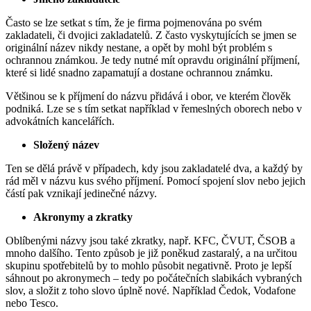
Často se lze setkat s tím, že je firma pojmenována po svém
zakladateli, či dvojici zakladatelů. Z často vyskytujících se jmen se
originální název nikdy nestane, a opět by mohl být problém s
ochrannou známkou. Je tedy nutné mít opravdu originální příjmení,
které si lidé snadno zapamatují a dostane ochrannou známku.
Většinou se k příjmení do názvu přidává i obor, ve kterém člověk
podniká. Lze se s tím setkat například v řemeslných oborech nebo v
advokátních kancelářích.
Složený název
Ten se dělá právě v případech, kdy jsou zakladatelé dva, a každý by
rád měl v názvu kus svého příjmení. Pomocí spojení slov nebo jejich
částí pak vznikají jedinečné názvy.
Akronymy a zkratky
Oblíbenými názvy jsou také zkratky, např. KFC, ČVUT, ČSOB a
mnoho dalšího. Tento způsob je již poněkud zastaralý, a na určitou
skupinu spotřebitelů by to mohlo působit negativně. Proto je lepší
sáhnout po akronymech – tedy po počátečních slabikách vybraných
slov, a složit z toho slovo úplně nové. Například Čedok, Vodafone
nebo Tesco.