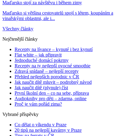
Maďarsko stojí za návštěvu i během zimy
Maďarsko si většina cestovatelů spojí s létem, koupáním a
vinařskými oblastmi, ale i...
Všechny články
Nejčtenější články
Recepty na lívance – kynuté i bez kynutí
Flat white – jak připravit
Jednoduché domácí pokrmy
Recepty na ty nejlepší ovocné smoothie
Zdravá snídaně – nejlepší recepty
Přehled nejlepších porodnic v ČR
Jak naučit dítě mluvit – podrobný návod
Jak naučit dítě (plynule) číst
První školní den – co na sebe, příprava
Audioknihy pro děti – zdarma, online
Proč je vám pořád zima?
Vybrané příspěvky
Co dělat o víkendu v Praze
20 tipů na nejlepší kavárny v Praze
Tipy na ferraty v ČR