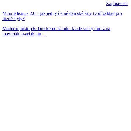
Zajímavosti
Minimalismus 2.0 – jak jedny černé dámské šaty tvoří základ pro
různé styly?
Moderní přístup k dámskému šatníku klade velký důraz na
maximální variabilitu...