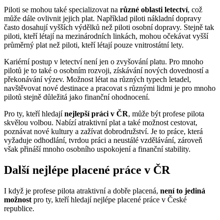
Piloti se mohou také specializovat na
různé oblasti letectví
, což
může dále ovlivnit jejich plat. Například piloti nákladní dopravy
často dosahují vyšších výdělků než piloti osobní dopravy. Stejně tak
piloti, kteří létají na mezinárodních linkách, mohou očekávat vyšší
průměrný plat než piloti, kteří létají pouze vnitrostátní lety.
Kariérní postup v letectví není jen o zvyšování platu. Pro mnoho
pilotů je to také o osobním rozvoji, získávání nových dovedností a
překonávání výzev. Možnost létat na různých typech letadel,
navštěvovat nové destinace a pracovat s různými lidmi je pro mnoho
pilotů stejně důležitá jako finanční ohodnocení.
Pro ty, kteří hledají
nejlepší práci v ČR
, může být profese pilota
skvělou volbou. Nabízí atraktivní plat a také možnost cestovat,
poznávat nové kultury a zažívat dobrodružství. Je to práce, která
vyžaduje odhodlání, tvrdou práci a neustálé vzdělávání, zároveň
však přináší mnoho osobního uspokojení a finanční stability.
Další nejlépe placené práce v ČR
I když je profese pilota atraktivní a dobře placená,
není to jediná
možnost
pro ty, kteří hledají nejlépe placené práce v České
republice.