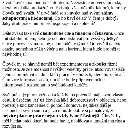
život člověka na mnoho let dopředu. Neexistuje univerzální rada,
která by platila pro každého. Existuje však několik faktorů, které by
člověk měl zvážit. V prvé řadě se zamyslet nad svými
zájmy
,
schopnostmi
a
hodnotami
. Co ho baví dělat? V čem je dobrý?
Jaký druh práce mu přináší uspokojení a naplnění?
Dále zvážit také své
dlouhodobé cíle
a
finanční očekávání
. Chce
mít stabilní příjem, nebo je ochoten riskovat pro vyšší výdělky?
Chce pracovat samostatně, nebo raději v týmu? Odpovědi na tyto
otázky pomohou zúžit výběr a najít kariéru, která bude pro něj ta
nejvhodnější.
Člověk by se hlavně neměl bát experimentovat a zkoušet různé
možnosti. Je zde možnost navštívit veletrhy práce, absolvovat stáže
nebo si promluvit s lidmi, kteří pracují v oborech, které ho zajímají.
Čím více informací získá, tím lépe bude připraven učinit
informované rozhodnutí o své budoucí kariéře.
Svět práce je plný možností a každý má potenciál najít svou vlastní
cestu k úspěchu. Ať už člověka láká dobrodružství v oblacích, nebo
preferuje klid kanceláře či pohodlí domova, nejdůležitější je
naslouchat svým snům a jít za nimi. Je dobré si pamatovat, že
nejvíce placené práce nejsou vždy ty nejšťastnější
. Člověk by
měl hledat práci, která ho bude bavit, naplňovat a umožní mu růst a
rozvíjet se.