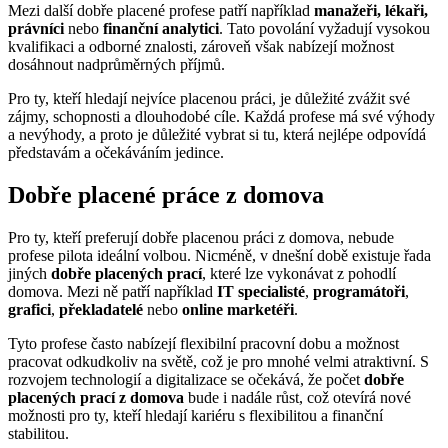
Mezi další dobře placené profese patří například
manažeři, lékaři,
právníci
nebo
finanční analytici
. Tato povolání vyžadují vysokou
kvalifikaci a odborné znalosti, zároveň však nabízejí možnost
dosáhnout nadprůměrných příjmů.
Pro ty, kteří hledají nejvíce placenou práci, je důležité zvážit své
zájmy, schopnosti a dlouhodobé cíle. Každá profese má své výhody
a nevýhody, a proto je důležité vybrat si tu, která nejlépe odpovídá
představám a očekáváním jedince.
Dobře placené práce z domova
Pro ty, kteří preferují dobře placenou práci z domova, nebude
profese pilota ideální volbou. Nicméně, v dnešní době existuje řada
jiných
dobře placených prací
, které lze vykonávat z pohodlí
domova. Mezi ně patří například
IT specialisté
,
programátoři
,
grafici
,
překladatelé
nebo
online marketéři
.
Tyto profese často nabízejí flexibilní pracovní dobu a možnost
pracovat odkudkoliv na světě, což je pro mnohé velmi atraktivní. S
rozvojem technologií a digitalizace se očekává, že počet
dobře
placených prací z domova
bude i nadále růst, což otevírá nové
možnosti pro ty, kteří hledají kariéru s flexibilitou a finanční
stabilitou.