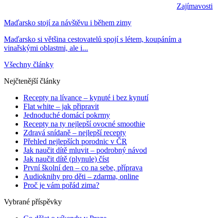
Zajímavosti
Maďarsko stojí za návštěvu i během zimy
Maďarsko si většina cestovatelů spojí s létem, koupáním a
vinařskými oblastmi, ale i...
Všechny články
Nejčtenější články
Recepty na lívance – kynuté i bez kynutí
Flat white – jak připravit
Jednoduché domácí pokrmy
Recepty na ty nejlepší ovocné smoothie
Zdravá snídaně – nejlepší recepty
Přehled nejlepších porodnic v ČR
Jak naučit dítě mluvit – podrobný návod
Jak naučit dítě (plynule) číst
První školní den – co na sebe, příprava
Audioknihy pro děti – zdarma, online
Proč je vám pořád zima?
Vybrané příspěvky