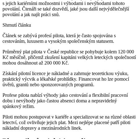
s jejich kariérními možnostmi i výhodami i nevýhodami tohoto
povolání. Čtenáři se také dozvědí, jaké jsou další nejvýdělečnější
povolání a jak najít práci snů.
Shrnutí článku
Článek se zabývá profesí pilota, která je často spojována s
cestováním, luxusem a vysokým společenským statusem.
Průměrný plat pilota v České republice se pohybuje kolem 120 000
Kč měsíčně, přičemž zkušení kapitáni velkých leteckých společností
mohou dosáhnout až 200 000 Kč.
Získání pilotní licence je nákladné a zahrnuje teoretickou výuku,
praktický výcvik a lékařské prohlídky. Financovat ho lze pomocí
úvěrů, grantů nebo sponzorovaných programů.
Profese pilota nabízí výhody jako cestování a flexibilní pracovní
dobu i nevýhody jako častou absenci doma a nepravidelný
spánkový režim.
Piloti mohou postupovat v kariéře a specializovat se na různé oblasti
letectví, což ovlivňuje jejich plat. Mezi nejlépe placené patří piloti
nákladní dopravy a mezinárodních linek.