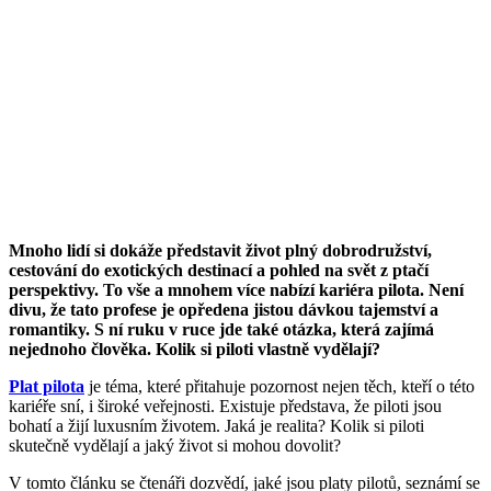
Mnoho lidí si dokáže představit život plný dobrodružství,
cestování do exotických destinací a pohled na svět z ptačí
perspektivy. To vše a mnohem více nabízí kariéra pilota. Není
divu, že tato profese je opředena jistou dávkou tajemství a
romantiky. S ní ruku v ruce jde také otázka, která zajímá
nejednoho člověka. Kolik si piloti vlastně vydělají?
Plat pilota
je téma, které přitahuje pozornost nejen těch, kteří o této
kariéře sní, i široké veřejnosti. Existuje představa, že piloti jsou
bohatí a žijí luxusním životem. Jaká je realita? Kolik si piloti
skutečně vydělají a jaký život si mohou dovolit?
V tomto článku se čtenáři dozvědí, jaké jsou platy pilotů, seznámí se