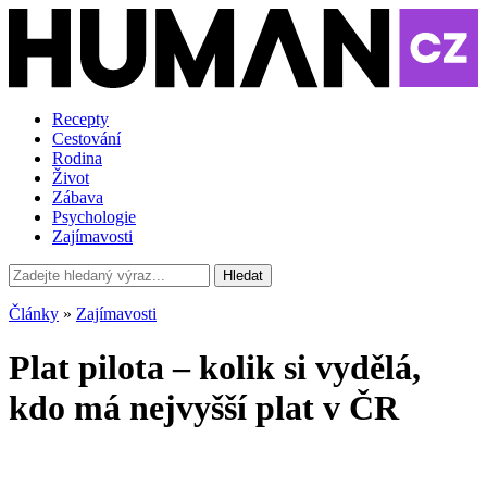
Recepty
Cestování
Rodina
Život
Zábava
Psychologie
Zajímavosti
Hledat
Články
»
Zajímavosti
Plat pilota – kolik si vydělá,
kdo má nejvyšší plat v ČR