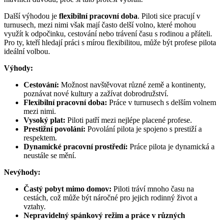
Další výhodou je
flexibilní pracovní doba
. Piloti sice pracují v
turnusech, mezi nimi však mají často delší volno, které mohou
využít k odpočinku, cestování nebo trávení času s rodinou a přáteli.
Pro ty, kteří hledají práci s mírou flexibilitou, může být profese pilota
ideální volbou.
Výhody:
Cestování:
Možnost navštěvovat různé země a kontinenty,
poznávat nové kultury a zažívat dobrodružství.
Flexibilní pracovní doba:
Práce v turnusech s delším volnem
mezi nimi.
Vysoký plat:
Piloti patří mezi nejlépe placené profese.
Prestižní povolání:
Povolání pilota je spojeno s prestiží a
respektem.
Dynamické pracovní prostředí:
Práce pilota je dynamická a
neustále se mění.
Nevýhody:
Častý pobyt mimo domov:
Piloti tráví mnoho času na
cestách, což může být náročné pro jejich rodinný život a
vztahy.
Nepravidelný spánkový režim a práce v různých