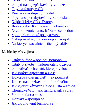
Co dělat o víkendu v Praze
20 tipů na nejlepší kavárny v Praze
Tipy na ferraty v ČR
Rešovské vodopády – výlet
Tipy na super ubytování v Rakousku
Nejdelší řeky ČR a Evropy
Bosé stezky: Kam vyrazit na barefoot
Nezapomenutelná rozlučka se svobodou
Spolupráce České pošty a Wish
Nákup na eBay – co se vyplatí koupit
Na kterých sociálních sítích být aktivní
Mohlo by vás zajímat
Citáty o lásce – pohladí, pomohou…
Citáty o životě – nejlepší citáty o životě
20 motivačních citátů, které povzbudí
Jak zvládat agresivitu a zlost
Kokosový olej na pleť – jak používat
Jak se snadno zbavit kruhů pod očima
Jak vyčistit kávovar Dolce Gusto – návod
Chemické WC – jak funguje, jak vybrat
Soukromí a cookies
Kontakt – spolupráce
Jak dlouho vařit brambory?