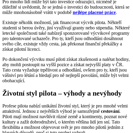
Pro mnoho lidí může být tato investice odrazující, nicméně je
důležité si uvědomit, že se jedná o investici do budoucnosti, která se
může mnohonásobně vrátit v podobě
nejlépe placené práce
.
Existuje několik možností, jak financovat výcvik pilota. Někteří
studenti si berou úvěry, jiní využívají granty nebo stipendia. Některé
letecké společnosti také nabízejí sponzorované výcvikové programy
pro talentované uchazeče. Pro ty, kteří jsou odhodláni dosáhnout
svého cíle, existuje vždy cesta, jak překonat finanční překážky a
získat pilotní licenci.
Po dokončení výcviku musí piloti získat zkušenosti a nalétat hodiny,
aby mohli postoupit na vyšší pozice a získat nejvyšší platy v ČR.
Tato cesta vyžaduje trpělivost a odhodlání, ovšem pro ty, kteří jsou
vášniví pro létání a hledají pro ně nejlepší povolání, může být velmi
obohacující.
Životní styl pilota – výhody a nevýhody
Profese pilota nabízí unikátní životní styl, který je pro mnohé velmi
atraktivní. Jednou z největších výhod je samozřejmě
cestování
.
Piloti mají možnost navštívit různé země a kontinenty, poznat nové
kultury a zažít dobrodružství, o kterém většina lidí jen sní. Tato
flexibilita a možnost objevovat svět je pro mnoho pilotů jedním z
hlavních důvodů, proč si tuto profesi vybrali.