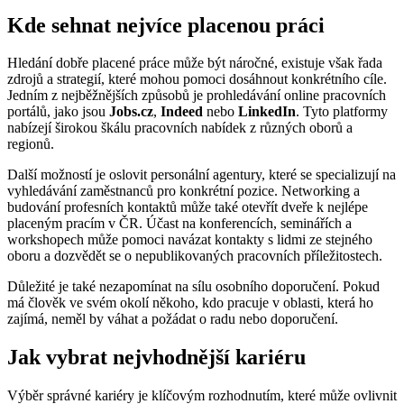
Kde sehnat nejvíce placenou práci
Hledání dobře placené práce může být náročné, existuje však řada
zdrojů a strategií, které mohou pomoci dosáhnout konkrétního cíle.
Jedním z nejběžnějších způsobů je prohledávání online pracovních
portálů, jako jsou
Jobs.cz
,
Indeed
nebo
LinkedIn
. Tyto platformy
nabízejí širokou škálu pracovních nabídek z různých oborů a
regionů.
Další možností je oslovit personální agentury, které se specializují na
vyhledávání zaměstnanců pro konkrétní pozice. Networking a
budování profesních kontaktů může také otevřít dveře k nejlépe
placeným pracím v ČR. Účast na konferencích, seminářích a
workshopech může pomoci navázat kontakty s lidmi ze stejného
oboru a dozvědět se o nepublikovaných pracovních příležitostech.
Důležité je také nezapomínat na sílu osobního doporučení. Pokud
má člověk ve svém okolí někoho, kdo pracuje v oblasti, která ho
zajímá, neměl by váhat a požádat o radu nebo doporučení.
Jak vybrat nejvhodnější kariéru
Výběr správné kariéry je klíčovým rozhodnutím, které může ovlivnit