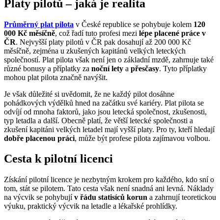
Platy pilotů – jaká je realita
Průměrný plat pilota
v České republice se pohybuje kolem
120
000 Kč měsíčně
, což řadí tuto profesi mezi
lépe placené práce v
ČR
. Nejvyšší platy pilotů v ČR pak dosahují až 200 000 Kč
měsíčně, zejména u zkušených kapitánů velkých leteckých
společností. Plat pilota však není jen o základní mzdě, zahrnuje také
různé bonusy a příplatky za
noční lety
a
přesčasy
. Tyto příplatky
mohou plat pilota značně navýšit.
Je však důležité si uvědomit, že ne každý pilot dosáhne
pohádkových výdělků hned na začátku své kariéry. Plat pilota se
odvíjí od mnoha faktorů, jako jsou letecká společnost, zkušenosti,
typ letadla a další. Obecně platí, že větší letecké společnosti a
zkušení kapitáni velkých letadel mají vyšší platy. Pro ty, kteří hledají
dobře placenou práci
, může být profese pilota zajímavou volbou.
Cesta k pilotní licenci
Získání pilotní licence je nezbytným krokem pro každého, kdo sní o
tom, stát se pilotem. Tato cesta však není snadná ani levná. Náklady
na výcvik se pohybují
v řádu statisíců korun
a zahrnují teoretickou
výuku, praktický výcvik na letadle a lékařské prohlídky.