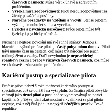
časových pásmech:
Může vést k únavě a zdravotním
problémům.
Vysoká míra zodpovědnosti:
Piloti nesou zodpovědnost za
životy pasažérů a posádky.
Náročné požadavky na vzdělání a výcvik:
Stát se pilotem
vyžaduje mnoho let studia a výcviku.
Fyzická a psychická náročnost:
Práce pilota může být
fyzicky i psychicky náročná.
Nicméně i nejlepší povolání má své stinné stránky. Jednou z
hlavních nevýhod profese pilota je
častý pobyt mimo domov
. Piloti
tráví mnoho času na cestách, což může být náročné pro jejich
rodinný život a vztahy. Další nevýhodou je
nepravidelný
spánkový režim
a
práce v různých časových pásmech
, což může
vést k únavě a zdravotním problémům.
Kariérní postup a specializace pilota
Profese pilota nabízí široké možnosti kariérního postupu a
specializace, což se odráží i na
výši platu
. Začínající piloti obvykle
začínají jako
druzí piloti
a postupně se vypracovávají na pozici
kapitána. S přibývajícími zkušenostmi a kvalifikací se
plat pilota
zvyšuje, což z něj činí jednu z
nejvýdělečnějších prací
v České
republice.