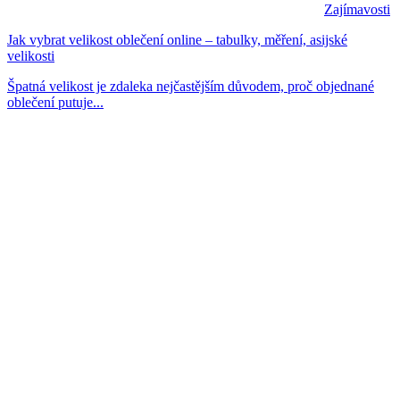
Zajímavosti
Jak vybrat velikost oblečení online – tabulky, měření, asijské
velikosti
Špatná velikost je zdaleka nejčastějším důvodem, proč objednané
oblečení putuje...