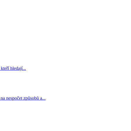
teří hledají...
 na nespočet způsobů a...