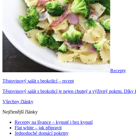
Recepty
Těstovinový salát s brokolicí – recept
Těstovinový salát s brokolicí je nejen chutný a výživný pokrm. Díky k
Všechny články
Nejčtenější články
Recepty na lívance – kynuté i bez kynutí
Flat white – jak připravit
Jednoduché domácí pokrmy