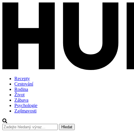
Recepty
Cestování
Rodina
Život
Zábava
Psychologie
Zajímavosti
Hledat