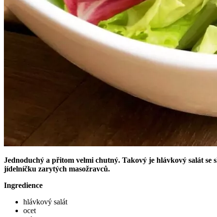
Jednoduchý a přitom velmi chutný. Takový je hlávkový salát se sl
jídelníčku zarytých masožravců.
Ingredience
hlávkový salát
ocet