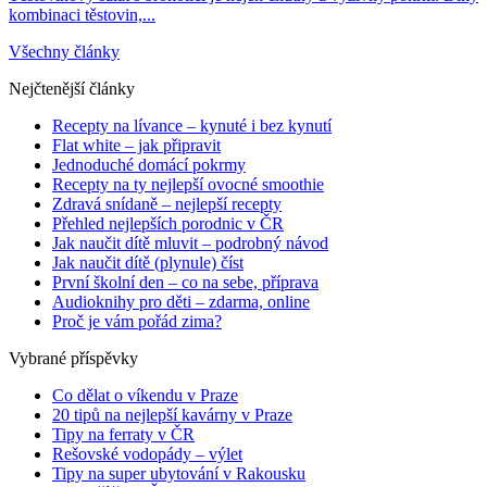
kombinaci těstovin,...
Všechny články
Nejčtenější články
Recepty na lívance – kynuté i bez kynutí
Flat white – jak připravit
Jednoduché domácí pokrmy
Recepty na ty nejlepší ovocné smoothie
Zdravá snídaně – nejlepší recepty
Přehled nejlepších porodnic v ČR
Jak naučit dítě mluvit – podrobný návod
Jak naučit dítě (plynule) číst
První školní den – co na sebe, příprava
Audioknihy pro děti – zdarma, online
Proč je vám pořád zima?
Vybrané příspěvky
Co dělat o víkendu v Praze
20 tipů na nejlepší kavárny v Praze
Tipy na ferraty v ČR
Rešovské vodopády – výlet
Tipy na super ubytování v Rakousku