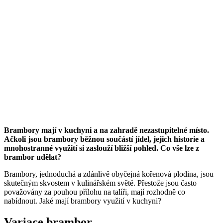
Brambory mají v kuchyni a na zahradě nezastupitelné místo.
Ačkoli jsou brambory běžnou součástí jídel, jejich historie a
mnohostranné využití si zaslouží bližší pohled. Co vše lze z
brambor udělat?
Brambory, jednoduchá a zdánlivě obyčejná kořenová plodina, jsou
skutečným skvostem v kulinářském světě. Přestože jsou často
považovány za pouhou přílohu na talíři, mají rozhodně co
nabídnout. Jaké mají brambory využití v kuchyni?
Variace brambor