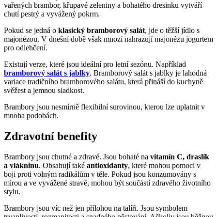
vařených brambor, křupavé zeleniny a bohatého dresinku vytváří
chutí pestrý a vyvážený pokrm.
Pokud se jedná o
klasický bramborový salát
, jde o těžší jídlo s
majonézou. V dnešní době však mnozí nahrazují majonézu jogurtem
pro odlehčení.
Existují verze, které jsou ideální pro letní sezónu. Například
bramborový salát s jablky
. Bramborový salát s jablky je lahodná
variace tradičního bramborového salátu, která přináší do kuchyně
svěžest a jemnou sladkost.
Brambory jsou nesmírně flexibilní surovinou, kterou lze uplatnit v
mnoha podobách.
Zdravotní benefity
Brambory jsou chutné a zdravé. Jsou bohaté na
vitamín C, draslík
a vlákninu
. Obsahují také
antioxidanty
, které mohou pomoci v
boji proti volným radikálům v těle. Pokud jsou konzumovány s
mírou a ve vyvážené stravě, mohou být součástí zdravého životního
stylu.
Brambory jsou víc než jen přílohou na talíři. Jsou symbolem
trvanlivosti, rozmanitosti a snadného pěstování. Ačkoliv jsou běžnou