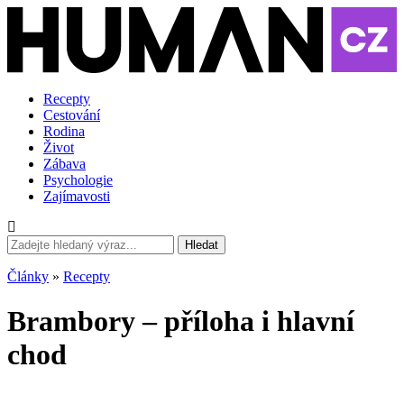
Recepty
Cestování
Rodina
Život
Zábava
Psychologie
Zajímavosti
Hledat
Články
»
Recepty
Brambory – příloha i hlavní
chod