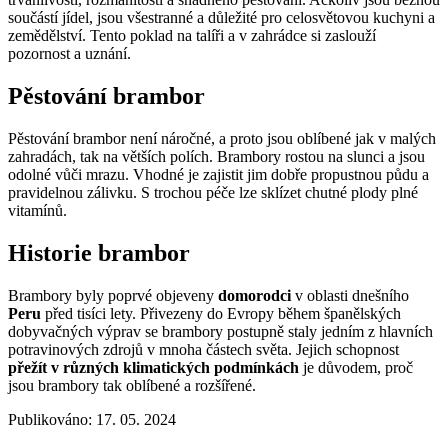
součástí jídel, jsou všestranné a důležité pro celosvětovou kuchyni a
zemědělství. Tento poklad na talíři a v zahrádce si zaslouží
pozornost a uznání.
Pěstování brambor
Pěstování brambor není náročné, a proto jsou oblíbené jak v malých
zahradách, tak na větších polích. Brambory rostou na slunci a jsou
odolné vůči mrazu. Vhodné je zajistit jim dobře propustnou půdu a
pravidelnou zálivku. S trochou péče lze sklízet chutné plody plné
vitamínů.
Historie brambor
Brambory byly poprvé objeveny
domorodci
v oblasti dnešního
Peru
před tisíci lety. Přivezeny do Evropy během španělských
dobyvačných výprav se brambory postupně staly jedním z hlavních
potravinových zdrojů v mnoha částech světa. Jejich schopnost
přežít v různých klimatických podmínkách
je důvodem, proč
jsou brambory tak oblíbené a rozšířené.
Publikováno: 17. 05. 2024