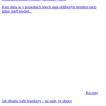
Keto dieta se v posledních letech stala oblíbeným trendem mezi
lidmi, kteří hledají...
Recepty
Jak dlouho vařit brambory – na salát, ve slupce