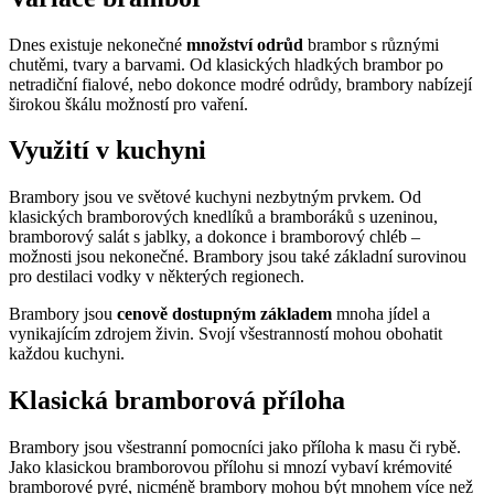
Dnes existuje nekonečné
množství odrůd
brambor s různými
chutěmi, tvary a barvami. Od klasických hladkých brambor po
netradiční fialové, nebo dokonce modré odrůdy, brambory nabízejí
širokou škálu možností pro vaření.
Využití v kuchyni
Brambory jsou ve světové kuchyni nezbytným prvkem. Od
klasických bramborových knedlíků a bramboráků s uzeninou,
bramborový salát s jablky, a dokonce i bramborový chléb –
možnosti jsou nekonečné. Brambory jsou také základní surovinou
pro destilaci vodky v některých regionech.
Brambory jsou
cenově dostupným základem
mnoha jídel a
vynikajícím zdrojem živin. Svojí všestranností mohou obohatit
každou kuchyni.
Klasická bramborová příloha
Brambory jsou všestranní pomocníci jako příloha k masu či rybě.
Jako klasickou bramborovou přílohu si mnozí vybaví krémovité
bramborové pyré, nicméně brambory mohou být mnohem více než