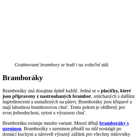
Gratinované brambory se hodí i na sváteční stůl.
Bramboráky
Bramboráky zná dozajista úplně každý. Jedná se o
placičky, které
jsou připraveny z nastrouhaných brambor
, smíchaných s dalšími
ingrediencemi a usmažených na pánvi. Bramboráky jsou křupavé a
mají lahodnou bramborovou chuť. Tento pokrm je oblíbený pro
svou jednoduchost, sytost a výraznou chuť.
Bramboráku existuje mnoho variant. Mnozí dělají
bramboráky s
uzeninou
. Bramboráky s uzeninou přináší na stůl nostalgii po
domácí kuchyni a zároveň výrazný zážitek pro všechny milovníky