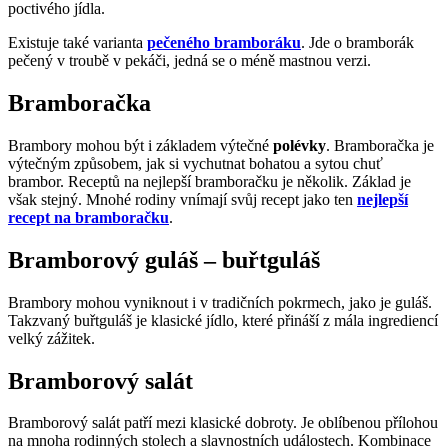
poctivého jídla.
Existuje také varianta
pečeného bramboráku
. Jde o bramborák
pečený v troubě v pekáči, jedná se o méně mastnou verzi.
Bramboračka
Brambory mohou být i základem výtečné
polévky
. Bramboračka je
výtečným způsobem, jak si vychutnat bohatou a sytou chuť
brambor. Receptů na nejlepší bramboračku je několik. Základ je
však stejný. Mnohé rodiny vnímají svůj recept jako ten
nejlepší
recept na bramboračku
.
Bramborový guláš – buřtguláš
Brambory mohou vyniknout i v tradičních pokrmech, jako je guláš.
Takzvaný buřtguláš je klasické jídlo, které přináší z mála ingrediencí
velký zážitek.
Bramborový salát
Bramborový salát patří mezi klasické dobroty. Je oblíbenou přílohou
na mnoha rodinných stolech a slavnostních událostech. Kombinace