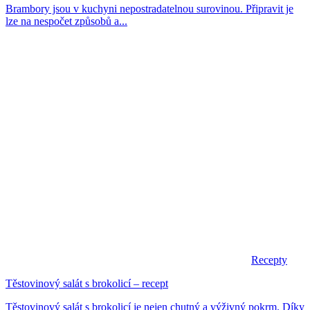
Brambory jsou v kuchyni nepostradatelnou surovinou. Připravit je
lze na nespočet způsobů a...
Recepty
Těstovinový salát s brokolicí – recept
Těstovinový salát s brokolicí je nejen chutný a výživný pokrm. Díky