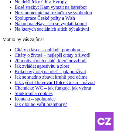
Nejdelší řeky ČR a Evropy
Bosé stezky: Kam vyrazit na barefoot
Nezapomenutelná rozlučka se svobodou
Spolupráce České pošty a Wish
Nákup na eBay – co se vyplatí koupit
Na kterých sociálních sítích být aktivní
Mohlo by vás zajímat
Citáty o lásce – pohladí, pomohou…
Citáty o životě – nejlepší citáty o životě
20 motivačních citátů, které povzbudí
Jak zvládat agresivitu a zlost
Kokosový olej na pleť – jak používat
Jak se snadno zbavit kruhů pod očima
Jak vyčistit kávovar Dolce Gusto – návod
Chemické WC – jak funguje, jak vybrat
Soukromí a cookies
Kontakt – spolupráce
Jak dlouho vařit brambory?