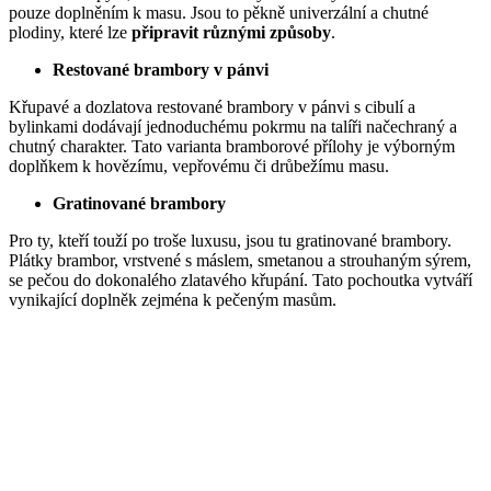
pouze doplněním k masu. Jsou to pěkně univerzální a chutné
plodiny, které lze
připravit různými způsoby
.
Restované brambory v pánvi
Křupavé a dozlatova restované brambory v pánvi s cibulí a
bylinkami dodávají jednoduchému pokrmu na talíři načechraný a
chutný charakter. Tato varianta bramborové přílohy je výborným
doplňkem k hovězímu, vepřovému či drůbežímu masu.
Gratinované brambory
Pro ty, kteří touží po troše luxusu, jsou tu gratinované brambory.
Plátky brambor, vrstvené s máslem, smetanou a strouhaným sýrem,
se pečou do dokonalého zlatavého křupání. Tato pochoutka vytváří
vynikající doplněk zejména k pečeným masům.