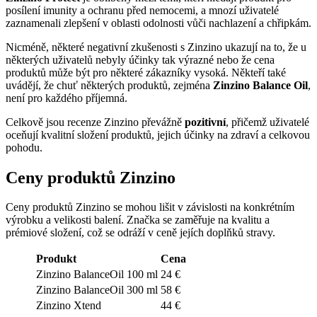
posílení imunity a ochranu před nemocemi, a mnozí uživatelé
zaznamenali zlepšení v oblasti odolnosti vůči nachlazení a chřipkám.
Nicméně, některé negativní zkušenosti s Zinzino ukazují na to, že u
některých uživatelů nebyly účinky tak výrazné nebo že cena
produktů může být pro některé zákazníky vysoká. Někteří také
uvádějí, že chuť některých produktů, zejména
Zinzino Balance Oil
,
není pro každého příjemná.
Celkově jsou
recenze Zinzino převážně
pozitivní
, přičemž uživatelé
oceňují kvalitní složení produktů, jejich účinky na zdraví a celkovou
pohodu.
Ceny produktů Zinzino
Ceny produktů Zinzino se mohou lišit v závislosti na konkrétním
výrobku a velikosti balení. Značka se zaměřuje na kvalitu a
prémiové složení, což se odráží v ceně jejích doplňků stravy.
Produkt
Cena
Zinzino BalanceOil 100 ml
24 €
Zinzino BalanceOil 300 ml
58 €
Zinzino Xtend
44 €