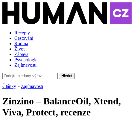
Recepty
Cestování
Rodina
Život
Zábava
Psychologie
Zajímavosti
Hledat
Články
»
Zajímavosti
Zinzino – BalanceOil, Xtend,
Viva, Protect, recenze