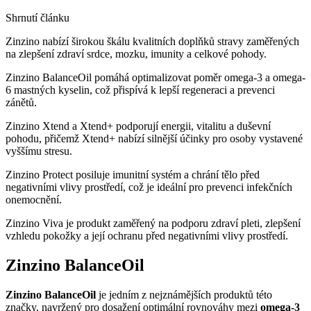
Shrnutí článku
Zinzino nabízí širokou škálu kvalitních doplňků stravy zaměřených
na zlepšení zdraví srdce, mozku, imunity a celkové pohody.
Zinzino BalanceOil pomáhá optimalizovat poměr omega-3 a omega-
6 mastných kyselin, což přispívá k lepší regeneraci a prevenci
zánětů.
Zinzino Xtend a Xtend+ podporují energii, vitalitu a duševní
pohodu, přičemž Xtend+ nabízí silnější účinky pro osoby vystavené
vyššímu stresu.
Zinzino Protect posiluje imunitní systém a chrání tělo před
negativními vlivy prostředí, což je ideální pro prevenci infekčních
onemocnění.
Zinzino Viva je produkt zaměřený na podporu zdraví pleti, zlepšení
vzhledu pokožky a její ochranu před negativními vlivy prostředí.
Zinzino BalanceOil
Zinzino BalanceOil
je jedním z nejznámějších produktů této
značky, navržený pro dosažení optimální rovnováhy mezi
omega-3