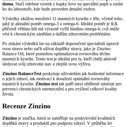
doma
. Stačí odebrat vzorek z kapky krve na speciální papír a zaslat
ho do laboratoře, kde bude proveden detailní rozbor.
Výsledky ukážou množství 11 mastných kyselin v těle, včetně toho,
jaký je aktuální poměr omega-3 a omega-6. Ideální poměr je
1:3
,
přičemž většina lidí má výrazně vyšší hladinu omega-6, což může
vést k chronickým zánětům a dalším zdravotním problémům.
Po získání výsledků lze na základě doporučení specialistů upravit
svou stravu nebo začít užívat doplňky stravy, jako je Zinzino
Balance Oil, které pomohou optimalizovat rovnováhu těchto
mastných kyselin. Tento test je ideální pro ty, kteří chtějí aktivně
sledovat svůj zdravotní stav a zlepšit svou výživu.
Zinzino BalanceTest
poskytuje uživatelům jak hodnotné informace
o jejich zdraví, tak motivaci k dosažení optimální rovnováhy
mastných kyselin.
Zinzino test
tak patří mezi oblíbené nástroje pro
prevenci chronických onemocnění a pro zvýšení celkové kvality
života.
Recenze Zinzino
Zinzino
je značka, která se zaměřuje na poskytování kvalitních
doplňků stravy a produktů pro podporu zdraví. V průběhu let