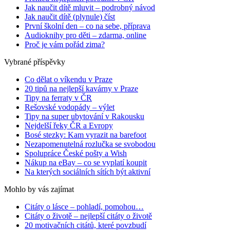
Jak naučit dítě mluvit – podrobný návod
Jak naučit dítě (plynule) číst
První školní den – co na sebe, příprava
Audioknihy pro děti – zdarma, online
Proč je vám pořád zima?
Vybrané příspěvky
Co dělat o víkendu v Praze
20 tipů na nejlepší kavárny v Praze
Tipy na ferraty v ČR
Rešovské vodopády – výlet
Tipy na super ubytování v Rakousku
Nejdelší řeky ČR a Evropy
Bosé stezky: Kam vyrazit na barefoot
Nezapomenutelná rozlučka se svobodou
Spolupráce České pošty a Wish
Nákup na eBay – co se vyplatí koupit
Na kterých sociálních sítích být aktivní
Mohlo by vás zajímat
Citáty o lásce – pohladí, pomohou…
Citáty o životě – nejlepší citáty o životě
20 motivačních citátů, které povzbudí