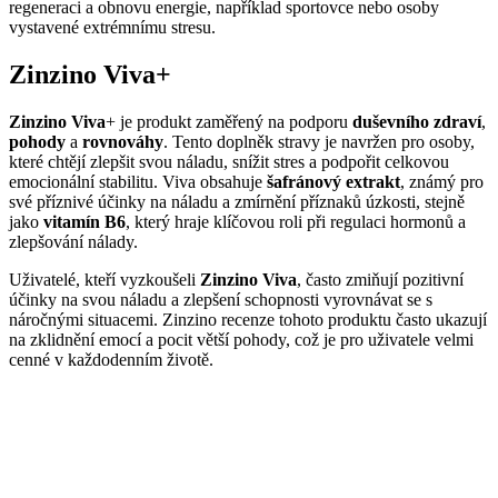
regeneraci a obnovu energie, například sportovce nebo osoby
vystavené extrémnímu stresu.
Zinzino Viva+
Zinzino Viva
+ je produkt zaměřený na podporu
duševního zdraví
,
pohody
a
rovnováhy
. Tento doplněk stravy je navržen pro osoby,
které chtějí zlepšit svou náladu, snížit stres a podpořit celkovou
emocionální stabilitu. Viva obsahuje
šafránový extrakt
, známý pro
své příznivé účinky na náladu a zmírnění příznaků úzkosti, stejně
jako
vitamín B6
, který hraje klíčovou roli při regulaci hormonů a
zlepšování nálady.
Uživatelé, kteří vyzkoušeli
Zinzino Viva
, často zmiňují pozitivní
účinky na svou náladu a zlepšení schopnosti vyrovnávat se s
náročnými situacemi. Zinzino recenze tohoto produktu často ukazují
na zklidnění emocí a pocit větší pohody, což je pro uživatele velmi
cenné v každodenním životě.