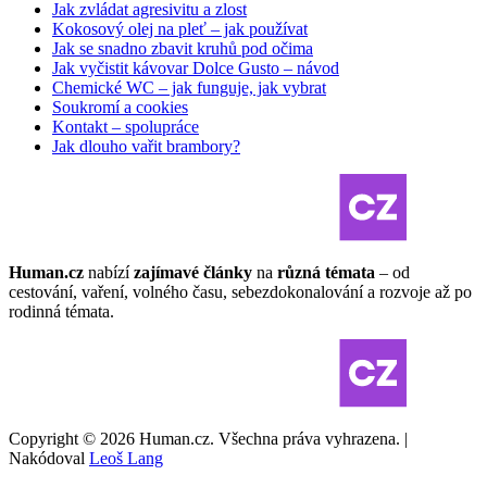
Jak zvládat agresivitu a zlost
Kokosový olej na pleť – jak používat
Jak se snadno zbavit kruhů pod očima
Jak vyčistit kávovar Dolce Gusto – návod
Chemické WC – jak funguje, jak vybrat
Soukromí a cookies
Kontakt – spolupráce
Jak dlouho vařit brambory?
Human.cz
nabízí
zajímavé články
na
různá témata
– od
cestování, vaření, volného času, sebezdokonalování a rozvoje až po
rodinná témata.
Copyright © 2026 Human.cz. Všechna práva vyhrazena. |
Nakódoval
Leoš Lang