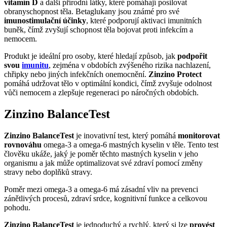
vitamín D
a další přírodní látky, které pomáhají posilovat
obranyschopnost těla. Betaglukany jsou známé pro své
imunostimulační účinky
, které podporují aktivaci imunitních
buněk, čímž zvyšují schopnost těla bojovat proti infekcím a
nemocem.
Produkt je ideální pro osoby, které hledají způsob, jak
podpořit
svou
imunitu
, zejména v obdobích zvýšeného rizika nachlazení,
chřipky nebo jiných infekčních onemocnění.
Zinzino Protect
pomáhá udržovat tělo v optimální kondici, čímž zvyšuje odolnost
vůči nemocem a zlepšuje regeneraci po náročných obdobích.
Zinzino
BalanceTest
Zinzino BalanceTest
je inovativní test, který pomáhá
monitorovat
rovnováhu
omega-3 a omega-6 mastných kyselin v těle. Tento test
člověku ukáže, jaký je poměr těchto mastných kyselin v jeho
organismu a jak může optimalizovat své zdraví pomocí změny
stravy nebo doplňků stravy.
Poměr mezi omega-3 a omega-6 má zásadní vliv na prevenci
zánětlivých procesů, zdraví srdce, kognitivní funkce a celkovou
pohodu.
Zinzino BalanceTest
je jednoduchý a rychlý, který si lze
provést