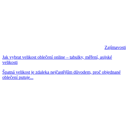
Zajímavosti
Jak vybrat velikost oblečení online – tabulky, měření, asijské
velikosti
Špatná velikost je zdaleka nejčastějším důvodem, proč objednané
oblečení putuje...