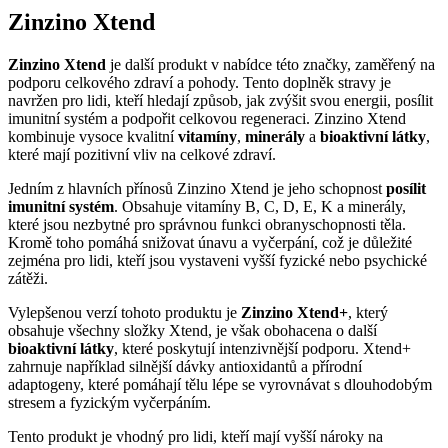
Zinzino
Xtend
Zinzino Xtend
je další produkt v nabídce této značky, zaměřený na
podporu celkového zdraví a pohody. Tento doplněk stravy je
navržen pro lidi, kteří hledají způsob, jak zvýšit svou energii, posílit
imunitní systém a podpořit celkovou regeneraci. Zinzino Xtend
kombinuje vysoce kvalitní
vitamíny
,
minerály
a
bioaktivní látky
,
které mají pozitivní vliv na celkové zdraví.
Jedním z hlavních přínosů Zinzino Xtend je jeho schopnost
posílit
imunitní systém
. Obsahuje vitamíny B, C, D, E, K a minerály,
které jsou nezbytné pro správnou funkci obranyschopnosti těla.
Kromě toho pomáhá snižovat únavu a vyčerpání, což je důležité
zejména pro lidi, kteří jsou vystaveni vyšší fyzické nebo psychické
zátěži.
Vylepšenou verzí tohoto produktu je
Zinzino Xtend+
, který
obsahuje všechny složky Xtend, je však obohacena o další
bioaktivní látky
, které poskytují intenzivnější podporu. Xtend+
zahrnuje například silnější dávky antioxidantů a přírodní
adaptogeny, které pomáhají tělu lépe se vyrovnávat s dlouhodobým
stresem a fyzickým vyčerpáním.
Tento produkt je vhodný pro lidi, kteří mají vyšší nároky na