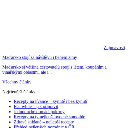
Zajímavosti
Maďarsko stojí za návštěvu i během zimy
Maďarsko si většina cestovatelů spojí s létem, koupáním a
vinařskými oblastmi, ale i...
Všechny články
Nejčtenější články
Recepty na lívance – kynuté i bez kynutí
Flat white – jak připravit
Jednoduché domácí pokrmy
Recepty na ty nejlepší ovocné smoothie
Zdravá snídaně – nejlepší recepty
Přehled nejlepších porodnic v ČR