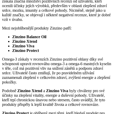
získala značná množství pozitivních recenzí od uživatelů, kteří
ocenili účinky jejích výrobků, především v oblasti zlepšení zdraví
srdce, mozku, imunity a celkové pohody. Nicméně, stejně jako u
každé značky, se objevují i některé negativní recenze, které je dobré
vzít v úvahu.
Mezi nejoblíbenější produkty Zinzino patří:
Zinzino Balance Oil
Zinzino Xtend
Zinzino Viva
Zinzino Protect
Omega-3 získaly v recenzích Zinzino pozitivní ohlasy díky své
schopnosti upravit rovnováhu omega-3 a omega-6 mastných kyselin
v těle, což má pozitivní vliv na snížení zánětů a podporu zdraví
srdce. Uživatelé často zmiňují, že po pravidelném užívání
zaznamenali zlepšení v celkovém zdraví, zvýšení energie a zlepšení
pokožky.
Podobně
Zinzino Xtend
a
Zinzino Viva
byly chváleny pro své
účinky na zlepšení vitality, energie a duševní pohody. Uživatelé,
kteří trpí chronickou únavou nebo stresem, často uvádějí, že tyto
produkty přispěly k lepší kvalitě života a celkové rovnováze.
Zinzino Protect
je oblíbený mezi těmi, kteří hledají produkt pro