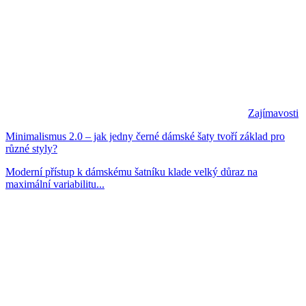
Zajímavosti
Minimalismus 2.0 – jak jedny černé dámské šaty tvoří základ pro
různé styly?
Moderní přístup k dámskému šatníku klade velký důraz na
maximální variabilitu...