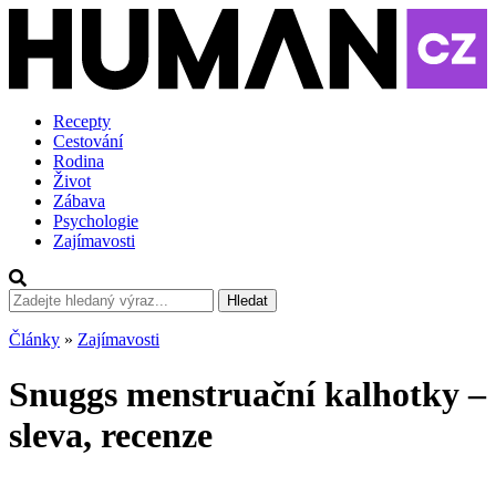
Recepty
Cestování
Rodina
Život
Zábava
Psychologie
Zajímavosti
Hledat
Články
»
Zajímavosti
Snuggs menstruační kalhotky –
sleva, recenze