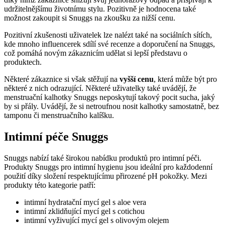
udržitelnějšímu životnímu stylu. Pozitivně je hodnocena také
možnost zakoupit si Snuggs na zkoušku za nižší cenu.
Pozitivní zkušenosti uživatelek lze nalézt také na sociálních sítích,
kde mnoho influencerek sdílí své recenze a doporučení na Snuggs,
což pomáhá novým zákaznicím udělat si lepší představu o
produktech.
Některé zákaznice si však stěžují na
vyšší cenu
, která může být pro
některé z nich odrazující. Některé uživatelky také uvádějí, že
menstruační kalhotky Snuggs neposkytují takový pocit sucha, jaký
by si přály. Uvádějí, že si netroufnou nosit kalhotky samostatně, bez
tamponu či menstruačního kalíšku.
Intimní péče Snuggs
Snuggs nabízí také širokou nabídku produktů pro intimní péči.
Produkty Snuggs pro intimní hygienu jsou ideální pro každodenní
použití díky složení respektujícímu přirozené pH pokožky. Mezi
produkty této kategorie patří:
intimní hydratační mycí gel s aloe vera
intimní zklidňující mycí gel s cotichou
intimní vyživující mycí gel s olivovým olejem