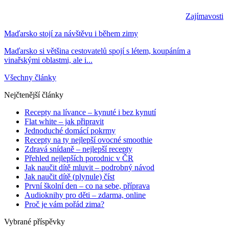
Zajímavosti
Maďarsko stojí za návštěvu i během zimy
Maďarsko si většina cestovatelů spojí s létem, koupáním a
vinařskými oblastmi, ale i...
Všechny články
Nejčtenější články
Recepty na lívance – kynuté i bez kynutí
Flat white – jak připravit
Jednoduché domácí pokrmy
Recepty na ty nejlepší ovocné smoothie
Zdravá snídaně – nejlepší recepty
Přehled nejlepších porodnic v ČR
Jak naučit dítě mluvit – podrobný návod
Jak naučit dítě (plynule) číst
První školní den – co na sebe, příprava
Audioknihy pro děti – zdarma, online
Proč je vám pořád zima?
Vybrané příspěvky