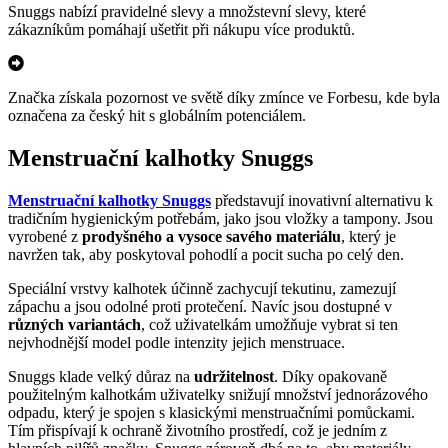
Snuggs nabízí pravidelné slevy a množstevní slevy, které
zákazníkům pomáhají ušetřit při nákupu více produktů.
Značka získala pozornost ve světě díky zmínce ve Forbesu, kde byla
označena za český hit s globálním potenciálem.
Menstruační kalhotky Snuggs
Menstruační kalhotky Snuggs
představují inovativní alternativu k
tradičním hygienickým potřebám, jako jsou vložky a tampony. Jsou
vyrobené z
prodyšného a vysoce savého materiálu
, který je
navržen tak, aby poskytoval pohodlí a pocit sucha po celý den.
Speciální vrstvy kalhotek účinně zachycují tekutinu, zamezují
zápachu a jsou odolné proti protečení. Navíc jsou dostupné v
různých variantách
, což uživatelkám umožňuje vybrat si ten
nejvhodnější model podle intenzity jejich menstruace.
Snuggs klade velký důraz na
udržitelnost
. Díky opakovaně
použitelným kalhotkám uživatelky snižují množství jednorázového
odpadu, který je spojen s klasickými menstruačními pomůckami.
Tím přispívají k ochraně životního prostředí, což je jedním z