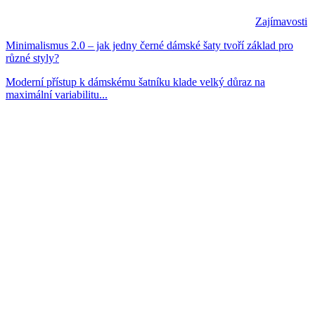
Zajímavosti
Minimalismus 2.0 – jak jedny černé dámské šaty tvoří základ pro
různé styly?
Moderní přístup k dámskému šatníku klade velký důraz na
maximální variabilitu...