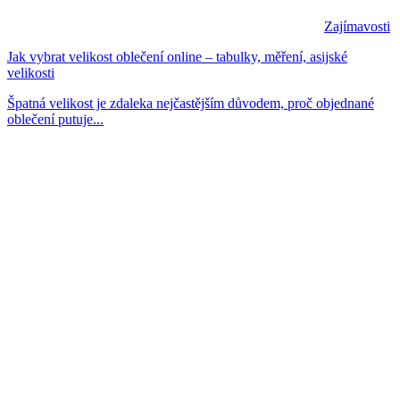
Zajímavosti
Jak vybrat velikost oblečení online – tabulky, měření, asijské
velikosti
Špatná velikost je zdaleka nejčastějším důvodem, proč objednané
oblečení putuje...