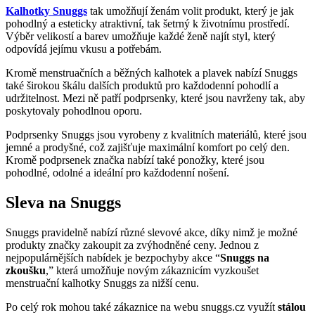
Kalhotky Snuggs
tak umožňují ženám volit produkt, který je jak
pohodlný a esteticky atraktivní, tak šetrný k životnímu prostředí.
Výběr velikostí a barev umožňuje každé ženě najít styl, který
odpovídá jejímu vkusu a potřebám.
Kromě menstruačních a běžných kalhotek a plavek nabízí Snuggs
také širokou škálu dalších produktů pro každodenní pohodlí a
udržitelnost. Mezi ně patří podprsenky, které jsou navrženy tak, aby
poskytovaly pohodlnou oporu.
Podprsenky Snuggs jsou vyrobeny z kvalitních materiálů, které jsou
jemné a prodyšné, což zajišťuje maximální komfort po celý den.
Kromě podprsenek značka nabízí také ponožky, které jsou
pohodlné, odolné a ideální pro každodenní nošení.
Sleva na Snuggs
Snuggs pravidelně nabízí různé slevové akce, díky nimž je možné
produkty značky zakoupit za zvýhodněné ceny. Jednou z
nejpopulárnějších nabídek je bezpochyby akce “
Snuggs na
zkoušku
,” která umožňuje novým zákaznicím vyzkoušet
menstruační kalhotky Snuggs za nižší cenu.
Po celý rok mohou také zákaznice na webu snuggs.cz využít
stálou