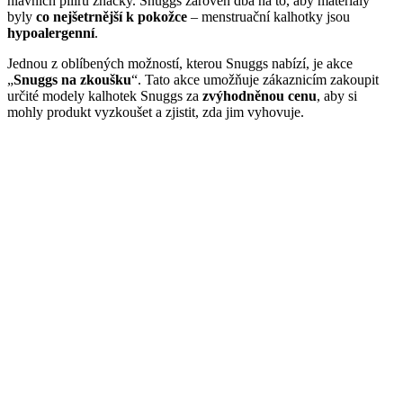
hlavních pilířů značky. Snuggs zároveň dbá na to, aby materiály
byly
co nejšetrnější k pokožce
– menstruační kalhotky jsou
hypoalergenní
.
Jednou z oblíbených možností, kterou Snuggs nabízí, je akce
„
Snuggs na zkoušku
“. Tato akce umožňuje zákaznicím zakoupit
určité modely kalhotek Snuggs za
zvýhodněnou cenu
, aby si
mohly produkt vyzkoušet a zjistit, zda jim vyhovuje.