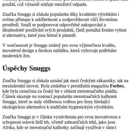
použití, což výrazně snižuje množství odpadu.
Značka Snuggs si získala popularitu díky kvalitním výrobkům i
svému přístupu k udržitelnosti a zodpovědnosti vůči životnímu
prostředí. Snaží se podporovat odpovědné nakupování a
dlouhodobé používání svých produktů, čímž pomáhá ženám vybrat
si alternativy, které jsou šetrné k planetě.
V současnosti je Snuggs známý pro svou výjimečnou kvalitu,
inovativní design a širokou nabídku, která vyhovuje potřebám
moderních žen.
Úspěchy Snuggs
Značka Snuggs si získala uznání jak mezi českými zákazníky, tak na
mezinárodní úrovni. Byla zmíněna v prestižním magazínu
Forbes
,
kde byla označena za český hit v oblasti menstruačního prádla.
Článek ukazuje na rostoucí popularitu menstruačních kalhotek
Snuggs, které se staly oblíbenou volbou pro ženy hledající
ekologickou alternativu k tradičním hygienickým výrobkům.
Značka Snuggs je v článku vyzdvihnuta pro svou inovativnost a
schopnost oslovit širší trh, včetně zahraničních trhů, jako jsou
Afrika, kde se menstruační kalhotky začínají využívat v rámci