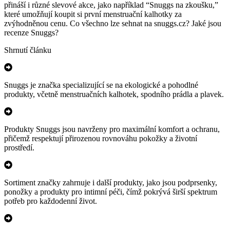
přináší i různé slevové akce, jako například “Snuggs na zkoušku,”
které umožňují koupit si první menstruační kalhotky za
zvýhodněnou cenu. Co všechno lze sehnat na snuggs.cz? Jaké jsou
recenze Snuggs?
Shrnutí článku
Snuggs je značka specializující se na ekologické a pohodlné
produkty, včetně menstruačních kalhotek, spodního prádla a plavek.
Produkty Snuggs jsou navrženy pro maximální komfort a ochranu,
přičemž respektují přirozenou rovnováhu pokožky a životní
prostředí.
Sortiment značky zahrnuje i další produkty, jako jsou podprsenky,
ponožky a produkty pro intimní péči, čímž pokrývá širší spektrum
potřeb pro každodenní život.