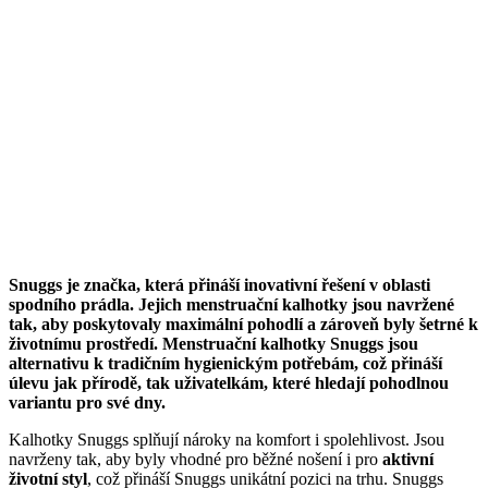
Snuggs je značka, která přináší inovativní řešení v oblasti
spodního prádla. Jejich menstruační kalhotky jsou navržené
tak, aby poskytovaly maximální pohodlí a zároveň byly šetrné k
životnímu prostředí. Menstruační kalhotky Snuggs jsou
alternativu k tradičním hygienickým potřebám, což přináší
úlevu jak přírodě, tak uživatelkám, které hledají pohodlnou
variantu pro své dny.
Kalhotky Snuggs splňují nároky na komfort i spolehlivost. Jsou
navrženy tak, aby byly vhodné pro běžné nošení i pro
aktivní
životní styl
, což přináší Snuggs unikátní pozici na trhu. Snuggs