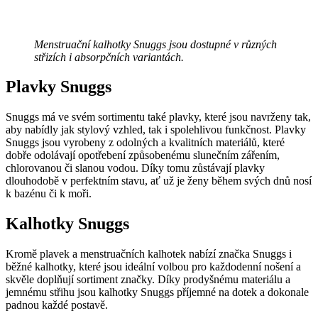
Menstruační kalhotky Snuggs jsou dostupné v různých
střizích i absorpčních variantách.
Plavky Snuggs
Snuggs má ve svém sortimentu také plavky, které jsou navrženy tak,
aby nabídly jak stylový vzhled, tak i spolehlivou funkčnost. Plavky
Snuggs jsou vyrobeny z odolných a kvalitních materiálů, které
dobře odolávají opotřebení způsobenému slunečním zářením,
chlorovanou či slanou vodou. Díky tomu zůstávají plavky
dlouhodobě v perfektním stavu, ať už je ženy během svých dnů nosí
k bazénu či k moři.
Kalhotky Snuggs
Kromě plavek a menstruačních kalhotek nabízí značka Snuggs i
běžné kalhotky, které jsou ideální volbou pro každodenní nošení a
skvěle doplňují sortiment značky. Díky prodyšnému materiálu a
jemnému střihu jsou kalhotky Snuggs příjemné na dotek a dokonale
padnou každé postavě.