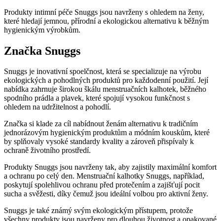
Produkty intimní péče Snuggs jsou navrženy s ohledem na ženy,
které hledají jemnou, přírodní a ekologickou alternativu k běžným
hygienickým výrobkům.
Značka Snuggs
Snuggs je inovativní spoelčnost, která se specializuje na výrobu
ekologických a pohodlných produktů pro každodenní použití. Její
nabídka zahrnuje širokou škálu menstruačních kalhotek, běžného
spodního prádla a plavek, které spojují vysokou funkčnost s
ohledem na udržitelnost a pohodlí.
Značka si klade za cíl nabídnout ženám alternativu k tradičním
jednorázovým hygienickým produktům a módním kouskům, které
by splňovaly vysoké standardy kvality a zároveň přispívaly k
ochraně životního prostředí.
Produkty Snuggs jsou navrženy tak, aby zajistily maximální komfort
a ochranu po celý den. Menstruační kalhotky Snuggs, například,
poskytují spolehlivou ochranu před protečením a zajišťují pocit
sucha a svěžesti, díky čemuž jsou ideální volbou pro aktivní ženy.
Snuggs je také známý svým ekologickým přístupem, protože
všechny produkty jsou navrženy pro dlouhou životnost a opakované