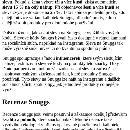
slevu
. Pokud si žena vybere
tři a více kusů
, získá automaticky
slevu 15 % na celý nákup
. Při objednávce
šesti a více kusů
se
sleva zvyšuje dokonce na
25 %
. Tato nabídka je ideální pro ty, kdo
chtějí mít více variant kalhotek Snuggs, případně pro ty, kdo se
chtějí zásobit produkty pro dlouhodobé používání.
Další možností, jak získat slevu na Snuggs, je využití slevových
kódů. Slevové kódy Snuggs bývají často dostupné v rámci kampaní
na sociálních sítích, například na Instagramu. Sleva na Snuggs tak
může výrazně snížit investici do kvalitního spodního prádla.
Snuggs spolupracuje s řadou
influencerek
, které svým sledujícím
nabízejí exkluzivní slevové kódy na produkty této značky. Díky
těmto partnerstvím mohou zákaznice získat slevu a zároveň se
inspirovat reálnými zkušenostmi žen, které produkty Snuggs
používají. Tyto slevy na Snuggs lze najít na Instagramu a dalších
sociálních sítích, spolu s tipy, jak jednotlivé produkty co nejlépe
využít.
Recenze Snuggs
Recenze Snuggs jsou velmi pozitivní a zákaznice oceňují především
kvalitu
a
pohodlí
, které značka nabízí. Mnohé recenze také
vyzdvihují ekologický přínos opakovaně použitelných kalhotek,
díky nimž zákaznice snižují svůj jednorázový odpad a přispívají k