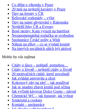
Co dělat o víkendu v Praze
20 tipů na nejlepší kavárny v Praze
Tipy na ferraty v ČR
Rešovské vodopády – výlet
Tipy na super ubytování v Rakousku
Nejdelší řeky ČR a Evropy
Bosé stezky: Kam vyrazit na barefoot
Nezapomenutelná rozlučka se svobodou
Spolupráce České pošty a Wish
Nákup na eBay – co se vyplatí koupit
Na kterých sociálních sítích být aktivní
Mohlo by vás zajímat
Citáty o lásce – pohladí, pomohou…
Citáty o životě – nejlepší citáty o životě
20 motivačních citátů, které povzbudí
Jak zvládat agresivitu a zlost
Kokosový olej na pleť – jak používat
Jak se snadno zbavit kruhů pod očima
Jak vyčistit kávovar Dolce Gusto – návod
Chemické WC – jak funguje, jak vybrat
Soukromí a cookies
Kontakt – spolupráce
Jak dlouho vařit brambory?